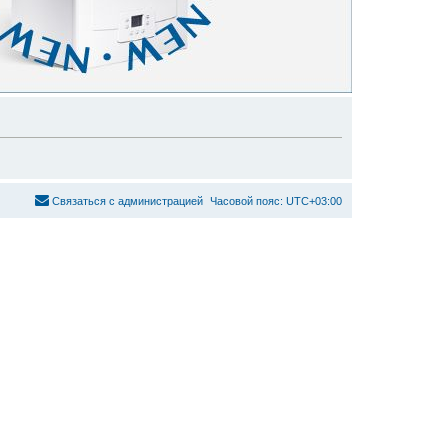
С
в
я
з
а
т
ь
с
я
с
а
д
м
и
н
и
с
т
р
а
ц
и
е
й
Часовой пояс:
UTC+03:00