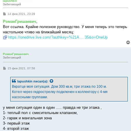
lapushkin
Забегающий
С
14 фев 2021, 23:29
о
о
РоманГришаевич
,
б
Вот ссылка. Крайне полезное руководство. У меня теперь это теперь
щ
е
настольное чтиво на ближайший месяц:
н
https://onedrive.live.com/?authkey=%21A ... 35&o=OneUp
и
е
РоманГришаевич
Забегающий
С
15 фев 2021, 07:58
о
о
б
lapushkin
писал(а):
щ
е
Вкратце моя ситуация. Дом 300 кв.м, три этажа по 100 м.
н
Котел через гидрострелку подключен к коллектору с 4-мя
и
е
насосными группами.
у меня ситуация один в один ..... правда не три этажа ,
1- теплый пол с смесительным клапаном,
2- гараж и мангальная зона
3- первый этаж
4- второй этаж