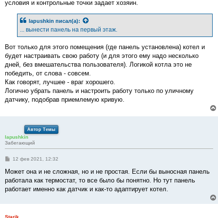
условия и контрольные точки задает хозяин.
щ
е
н
lapushkin
писал(а):
и
е
... вынести панель на первый этаж.
Вот только для этого помещения (где панель установлена) котел и
будет настраивать свою работу (и для этого ему надо несколько
дней, без вмешательства пользователя). Логикой котла это не
победить, от слова - совсем.
Как говорят, лучшее - враг хорошего.
Логично убрать панель и настроить работу только по уличному
датчику, подобрав приемлемую кривую.
Автор Темы
lapushkin
Забегающий
С
12 фев 2021, 12:32
о
о
Может она и не сложная, но и не простая. Если бы выносная панель
б
работала как термостат, то все было бы понятно. Но тут панель
щ
е
работает именно как датчик и как-то адаптирует котел.
н
и
е
Starik