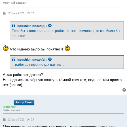
Местный аксакал
С
12 фев 2021, 13:37
о
о
б
lapushkin
писал(а):
щ
е
Если бы выносная панель работала как термостат, то все было бы
н
понятно.
и
е
Что именно было бы понятно?!
lapushkin
писал(а):
... работает именно как датчик ...
А как работает датчик?
Не надо искать чёрную кошку в тёмной комнате, ведь её там просто
нет (кошки).
Автор Темы
lapushkin
Забегающий
С
12 фев 2021, 14:53
о
о
Мне понятно как работает термостат - тупо отключает котел при