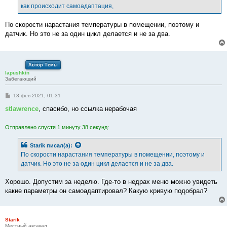
е
как происходит самоадаптация,
н
и
е
По скорости нарастания температуры в помещении, поэтому и
датчик. Но это не за один цикл делается и не за два.
Автор Темы
lapushkin
Забегающий
С
13 фев 2021, 01:31
о
о
stlawrence
, спасибо, но ссылка нерабочая
б
щ
е
Отправлено спустя 1 минуту 38 секунд:
н
и
е
Starik
писал(а):
По скорости нарастания температуры в помещении, поэтому и
датчик. Но это не за один цикл делается и не за два.
Хорошо. Допустим за неделю. Где-то в недрах меню можно увидеть
какие параметры он самоадаптировал? Какую кривую подобрал?
Starik
Местный аксакал