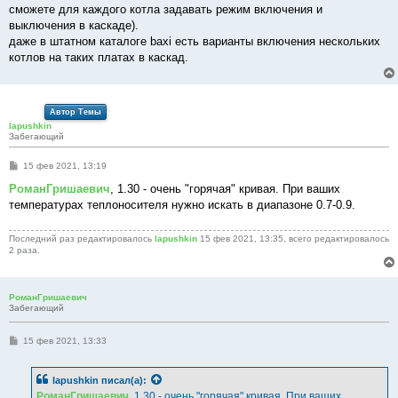
сможете для каждого котла задавать режим включения и
выключения в каскаде).
даже в штатном каталоге baxi есть варианты включения нескольких
котлов на таких платах в каскад.
Автор Темы
lapushkin
Забегающий
С
15 фев 2021, 13:19
о
о
РоманГришаевич
, 1.30 - очень "горячая" кривая. При ваших
б
температурах теплоносителя нужно искать в диапазоне 0.7-0.9.
щ
е
н
Последний раз редактировалось
lapushkin
15 фев 2021, 13:35, всего редактировалось
и
2 раза.
е
РоманГришаевич
Забегающий
С
15 фев 2021, 13:33
о
о
б
lapushkin
писал(а):
щ
е
РоманГришаевич
, 1.30 - очень "горячая" кривая. При ваших