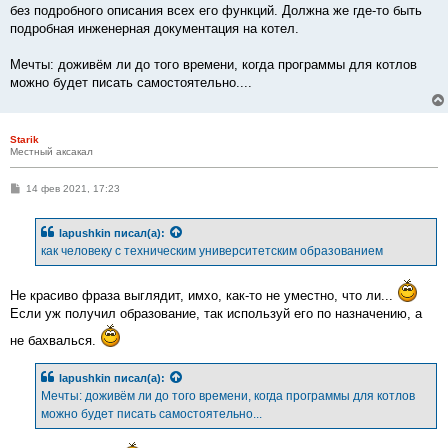
без подробного описания всех его функций. Должна же где-то быть
подробная инженерная документация на котел.
Мечты: доживём ли до того времени, когда программы для котлов
можно будет писать самостоятельно....
Starik
Местный аксакал
С
14 фев 2021, 17:23
о
о
б
lapushkin
писал(а):
щ
е
как человеку с техническим университетским образованием
н
и
е
Не красиво фраза выглядит, имхо, как-то не уместно, что ли...
Если уж получил образование, так используй его по назначению, а
не бахвалься.
lapushkin
писал(а):
Мечты: доживём ли до того времени, когда программы для котлов
можно будет писать самостоятельно...