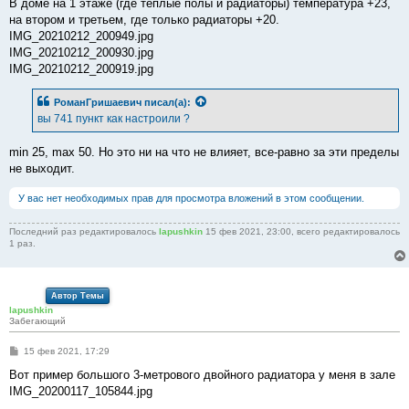
В доме на 1 этаже (где теплые полы и радиаторы) температура +23,
на втором и третьем, где только радиаторы +20.
IMG_20210212_200949.jpg
IMG_20210212_200930.jpg
IMG_20210212_200919.jpg
РоманГришаевич
писал(а):
вы 741 пункт как настроили ?
min 25, max 50. Но это ни на что не влияет, все-равно за эти пределы
не выходит.
У вас нет необходимых прав для просмотра вложений в этом сообщении.
Последний раз редактировалось
lapushkin
15 фев 2021, 23:00, всего редактировалось
1 раз.
Автор Темы
lapushkin
Забегающий
С
15 фев 2021, 17:29
о
о
Вот пример большого 3-метрового двойного радиатора у меня в зале
б
IMG_20200117_105844.jpg
щ
е