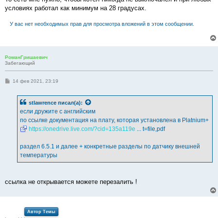
условиях работал как минимум на 28 градусах.
У вас нет необходимых прав для просмотра вложений в этом сообщении.
РоманГришаевич
Забегающий
С
14 фев 2021, 23:19
о
о
б
stlawrence
писал(а):
щ
е
если дружите с английским
н
по ссылке документация на плату, которая установлена в Platnium+
и
е
https://onedrive.live.com/?cid=135a119e
... t=file,pdf
раздел 6.5.1 и далее + конкретные разделы по датчику внешней
температуры
ссылка не открывается можете перезалить !
Автор Темы