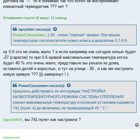
датчика на "---" то я понимаю так что котел не воспринимает
комнатный термодатчик ??? нет ?
Отправлено спустя 10 минут 12 секунд:
lapushkin
писал(а):
РоманГришаевич
, 1.30 - очень "горячая" кривая. При ваших
температурах теплоносителя нужно искать в диапазоне 0.7-0.9.
ну 0.6 это не очень мало ? а если например как сегодня ночью будет
-27 (саратов) то при 0.6 кривой максимальная температура котла
будет 40 % это очень мало, представьте вы уехали из дома,
оставили детей и взрослых, и тут на улице - 30 , и как им настроить
новую кривую ??? ))) замерзнут ! )
РоманГришаевич
писал(а):
пришлось действовать по инструкции "НАСТРОЙКА
НИЗКОТЕМПЕРАТУРНОГО РЕЖИМА СИСТЕМЫ ОТОПЛЕНИЯ
снизил максимальную температуру отопления установив параметр
741 (пункт A) до величины, не превышающей 45 ° C."
lapushkin
, вы 741 пункт как настроили ?
stlawrence