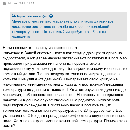
С
14 фев 2021, 11:21
о
о
б
lapushkin
писал(а):
щ
е
Меня всё относительно устраивает: по уличному датчику всё
н
достаточно ровно, кривая подобрана хорошо и колебаний
и
е
температуры нет. Но пытливый ум требует разобраться
полностью.
Если позволите - напишу из своего опыта.
ключевое в Вашей системе - котел как сердце дающее энергию на
гидрострелу, а уж далее насосы растаскивают поэтажно и в пол. Что
произошло при размещении панели на первом этаже и
подключенному уличному датчику. Вы задали темпричу и основа это
комнатный датчик. Т.е. по воздуху котелок анализирует данные в
комнате и на улице (от датчиков) и выстраивает свою кривую на
максимально минимальную модуляции для достижения/удержания
температуры по данным от панели. ПРи этом опуская модуляцию до
минимума, либо совсем отключая котел. Но насосы то продолжают
работать и в данном случае увеличенные радиаторы играют роль
радиаторов охлаждения. Собственно насос в пол уже тащит
теплоноситель комнатной температуры, а не 28 градусов как у Вас
установлено. ОТсюда и пропадание комфортного ощущения теплего
пола. Хотя по факту он именно комнатной температуры. Понимаете о
чем я?