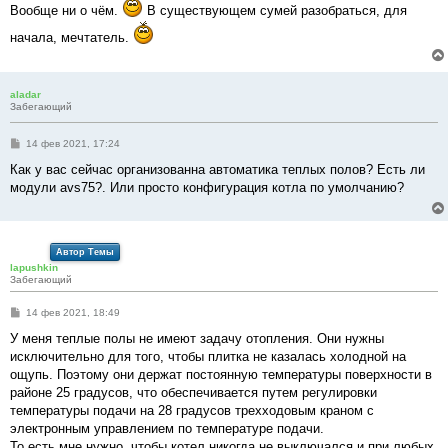
Вообще ни о чём.
В существующем сумей разобраться, для
начала, мечтатель.
aladar
Забегающий
С
14 фев 2021, 17:24
о
о
Как у вас сейчас организованна автоматика теплых полов? Есть ли
б
модули avs75?. Или просто конфигурация котла по умолчанию?
щ
е
н
и
е
Автор Темы
lapushkin
Забегающий
С
14 фев 2021, 18:49
о
о
У меня теплые полы не имеют задачу отопления. Они нужны
б
исключительно для того, чтобы плитка не казалась холодной на
щ
е
ощупь. Поэтому они держат постоянную температуры поверхности в
н
районе 25 градусов, что обеспечивается путем регулировки
и
е
температуры подачи на 28 градусов трехходовым краном с
электронным управлением по температуре подачи.
То есть мне нужно, чтобы котел никогда не выключался и при любых