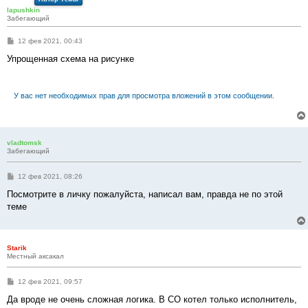
lapushkin
Забегающий
С
12 фев 2021, 00:43
о
о
Упрощенная схема на рисунке
б
щ
е
н
У вас нет необходимых прав для просмотра вложений в этом сообщении.
и
е
vladtomsk
Забегающий
С
12 фев 2021, 08:26
о
о
Посмотрите в личку пожалуйста, написал вам, правда не по этой
б
теме
щ
е
н
и
е
Starik
Местный аксакал
С
12 фев 2021, 09:57
о
о
Да вроде не очень сложная логика. В СО котел только исполнитель,
б