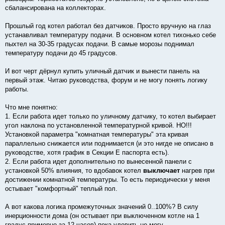
сбалансирована на коллекторах.
Прошлый год котел работал без датчиков. Просто вручную на глаз
устанавливал температуру подачи. В основном котел тихонько себе
пыхтел на 30-35 градусах подачи. В самые морозы поднимал
температуру подачи до 45 градусов.
И вот черт дёрнул купить уличный датчик и вынести панель на
первый этаж. Читаю руководства, форум и не могу понять логику
работы.
Что мне понятно:
1. Если работа идет только по уличному датчику, то котел выбирает
угол наклона по установленной температурной кривой. НО!!!
Установкой параметра "комнатная температуры" эта кривая
параллельно снижается или поднимается (и это нигде не описано в
руководстве, хотя график в Секции E паспорта есть).
2. Если работа идет дополнительно по вынесенной панели с
установкой 50% влияния, то вдобавок котел
выключает
нагрев при
достижении комнатной температуры. То есть периодически у меня
остывает "комфортный" теплый пол.
А вот какова логика промежуточных значений 0..100%? В силу
инерционности дома (он остывает при выключенном котле на 1
градус примерно за 12 часов) пока уловить не могу.