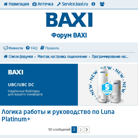
Навигация
Аптечка
Service.baxi.ru
Форум BAXI
Новости
FAQ
Правила
Список форумов
Монтаж, настройка, подключение
Программирование настроек
Логика работы и руководство по Luna
Platinum+
2
След.
50 сообщений
1