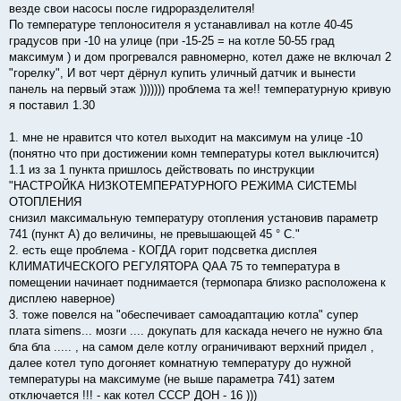
везде свои насосы после гидроразделителя!
По температуре теплоносителя я устанавливал на котле 40-45
градусов при -10 на улице (при -15-25 = на котле 50-55 град
максимум ) и дом прогревался равномерно, котел даже не включал 2
"горелку", И вот черт дёрнул купить уличный датчик и вынести
панель на первый этаж ))))))) проблема та же!! температурную кривую
я поставил 1.30
1. мне не нравится что котел выходит на максимум на улице -10
(понятно что при достижении комн температуры котел выключится)
1.1 из за 1 пункта пришлось действовать по инструкции
"НАСТРОЙКА НИЗКОТЕМПЕРАТУРНОГО РЕЖИМА СИСТЕМЫ
ОТОПЛЕНИЯ
снизил максимальную температуру отопления установив параметр
741 (пункт A) до величины, не превышающей 45 ° C."
2. есть еще проблема - КОГДА горит подсветка дисплея
КЛИМАТИЧЕСКОГО РЕГУЛЯТОРА QAA 75 то температура в
помещении начинает поднимается (термопара близко расположена к
дисплею наверное)
3. тоже повелся на "обеспечивает самоадаптацию котла" супер
плата simens... мозги .... докупать для каскада нечего не нужно бла
бла бла ..... , на самом деле котлу ограничивают верхний придел ,
далее котел тупо догоняет комнатную температуру до нужной
температуры на максимуме (не выше параметра 741) затем
отключается !!! - как котел СССР ДОН - 16 )))