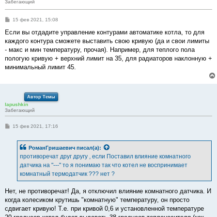
Забегающий
С
15 фев 2021, 15:08
о
о
Если вы отдадите управление контурами автоматике котла, то для
б
каждого контура сможете выставить свою кривую (да и свои лимиты
щ
е
- макс и мин температуру, прочая). Например, для теплого пола
н
пологую кривую + верхний лимит на 35, для радиаторов наклонную +
и
е
минимальный лимит 45.
Автор Темы
lapushkin
Забегающий
С
15 фев 2021, 17:16
о
о
б
РоманГришаевич
писал(а):
щ
е
противоречат друг другу , если Поставил влияние комнатного
н
датчика на "---" то я понимаю так что котел не воспринимает
и
е
комнатный термодатчик ??? нет ?
Нет, не противоречат! Да, я отключил влияние комнатного датчика. И
когда колесиком крутишь "комнатную" температуру, он просто
сдвигает кривую! Т.е. при кривой 0,6 и установленной температуре