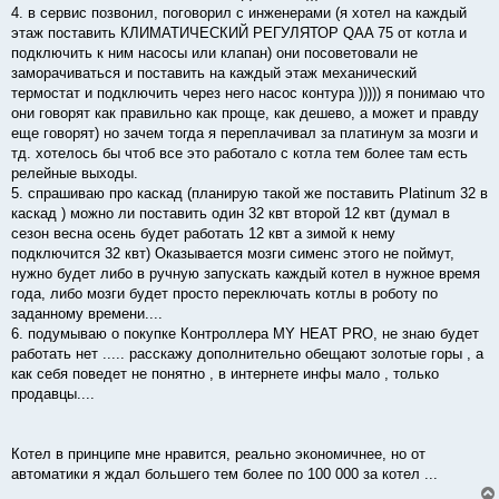
4. в сервис позвонил, поговорил с инженерами (я хотел на каждый
этаж поставить КЛИМАТИЧЕСКИЙ РЕГУЛЯТОР QAA 75 от котла и
подключить к ним насосы или клапан) они посоветовали не
заморачиваться и поставить на каждый этаж механический
термостат и подключить через него насос контура ))))) я понимаю что
они говорят как правильно как проще, как дешево, а может и правду
еще говорят) но зачем тогда я переплачивал за платинум за мозги и
тд. хотелось бы чтоб все это работало с котла тем более там есть
релейные выходы.
5. спрашиваю про каскад (планирую такой же поставить Platinum 32 в
каскад ) можно ли поставить один 32 квт второй 12 квт (думал в
сезон весна осень будет работать 12 квт а зимой к нему
подключится 32 квт) Оказывается мозги сименс этого не поймут,
нужно будет либо в ручную запускать каждый котел в нужное время
года, либо мозги будет просто переключать котлы в роботу по
заданному времени....
6. подумываю о покупке Контроллера MY HEAT PRO, не знаю будет
работать нет ..... расскажу дополнительно обещают золотые горы , а
как себя поведет не понятно , в интернете инфы мало , только
продавцы....
Котел в принципе мне нравится, реально экономичнее, но от
автоматики я ждал большего тем более по 100 000 за котел ...