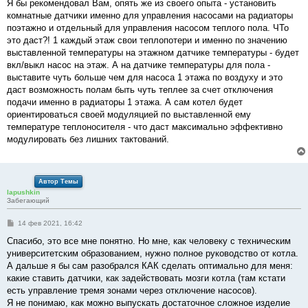
Я бы рекомендовал Вам, опять же из своего опыта - установить
комнатные датчики именно для управления насосами на радиаторы
поэтажно и отдельный для управления насосом теплого пола. ЧТо
это даст?! 1 каждый этаж свои теплопотери и именно по значению
выставленной температуры на этажном датчике температуры - будет
вкл/выкл насос на этаж. А на датчике температуры для пола -
выставите чуть больше чем для насоса 1 этажа по воздуху и это
даст возможность полам быть чуть теплее за счет отключения
подачи именно в радиаторы 1 этажа. А сам котел будет
ориентироваться своей модуляцией по выставленной ему
температуре теплоносителя - что даст максимально эффективно
модулировать без лишних тактований.
Автор Темы
lapushkin
Забегающий
С
14 фев 2021, 16:42
о
о
Спасибо, это все мне понятно. Но мне, как человеку с техническим
б
университетским образованием, нужно полное руководство от котла.
щ
е
А дальше я бы сам разобрался КАК сделать оптимально для меня:
н
какие ставить датчики, как задействовать мозги котла (там кстати
и
е
есть управление тремя зонами через отключение насосов).
Я не понимаю, как можно выпускать достаточное сложное изделие