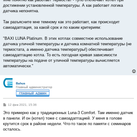
б
достижении установленной температуры. А как работает логика
щ
е
датчика непонятна.
н
и
е
Так разъясните мне темному как это работает, как происходит
самоадаптация, за какой срок и по каким критериям:
"BAXI LUNA Platinum. В этих котлах совместное использование
датчика уличной температуры и датчика комнатной температуры (не
термостата, а именно датчика температуры!) обеспечивает
самоадаптацию котла. То есть погодная кривая зависимости
температуры на подаче от уличной температуры вычисляется
автоматически."
Bahus
Главный администратор
С
12 фев 2021, 15:36
о
о
Это примерно как у традиционных Luna-3 Comfort. Там именно датчик
б
в панели. И он (котел) тоже с самоадаптацией. У меня в голове
щ
е
крутится срок в районе недели. Что-то такое по памяти с семинаров
н
осталось.
и
е