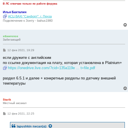
В ЛС отвечаю только по работе форума
Илья Бахталин
АСЦ BAXI "Санфорт". г. Пенза
Подключение к Зонту - bahus1980
stlawrence
Забегающий
С
12 фев 2021, 19:29
о
о
если дружите с английским
б
по ссылке документация на плату, которая установлена в Platnium+
щ
е
https://onedrive.live.com/?cid=135a119e ... t=file,pdf
н
и
е
раздел 6.5.1 и далее + конкретные разделы по датчику внешней
температуры
Starik
Местный аксакал
С
12 фев 2021, 22:25
о
о
б
lapushkin
писал(а):
щ