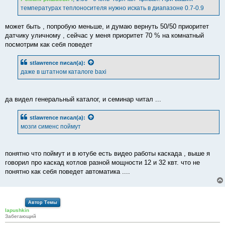
н
температурах теплоносителя нужно искать в диапазоне 0.7-0.9
и
е
может быть , попробую меньше, и думаю вернуть 50/50 приоритет
датчику уличному , сейчас у меня приоритет 70 % на комнатный
посмотрим как себя поведет
stlawrence
писал(а):
даже в штатном каталоге baxi
да видел генеральный каталог, и семинар читал ...
stlawrence
писал(а):
мозги сименс поймут
понятно что поймут и в ютубе есть видео работы каскада , выше я
говорил про каскад котлов разной мощности 12 и 32 квт. что не
понятно как себя поведет автоматика ....
Автор Темы
lapushkin
Забегающий