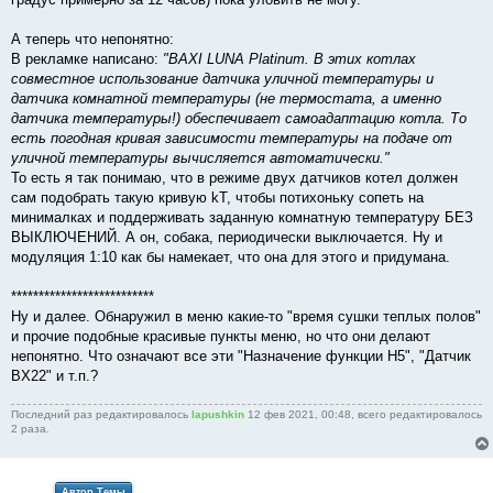
А теперь что непонятно:
В рекламке написано:
"BAXI LUNA Platinum. В этих котлах
совместное использование датчика уличной температуры и
датчика комнатной температуры (не термостата, а именно
датчика температуры!) обеспечивает самоадаптацию котла. То
есть погодная кривая зависимости температуры на подаче от
уличной температуры вычисляется автоматически."
То есть я так понимаю, что в режиме двух датчиков котел должен
сам подобрать такую кривую kT, чтобы потихоньку сопеть на
минималках и поддерживать заданную комнатную температуру БЕЗ
ВЫКЛЮЧЕНИЙ. А он, собака, периодически выключается. Ну и
модуляция 1:10 как бы намекает, что она для этого и придумана.
**************************
Ну и далее. Обнаружил в меню какие-то "время сушки теплых полов"
и прочие подобные красивые пункты меню, но что они делают
непонятно. Что означают все эти "Назначение функции H5", "Датчик
BX22" и т.п.?
Последний раз редактировалось
lapushkin
12 фев 2021, 00:48, всего редактировалось
2 раза.
Автор Темы