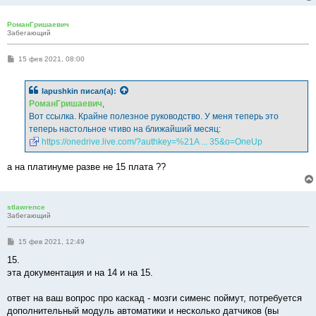
РоманГришаевич
Забегающий
С
15 фев 2021, 08:00
о
о
б
lapushkin
писал(а):
щ
е
РоманГришаевич
,
н
Вот ссылка. Крайне полезное руководство. У меня теперь это
и
е
теперь настольное чтиво на ближайший месяц:
https://onedrive.live.com/?authkey=%21A ... 35&o=OneUp
а на платинуме разве не 15 плата ??
stlawrence
Забегающий
С
15 фев 2021, 12:49
о
о
15.
б
эта документация и на 14 и на 15.
щ
е
н
ответ на ваш вопрос про каскад - мозги сименс поймут, потребуется
и
е
дополнительный модуль автоматики и несколько датчиков (вы