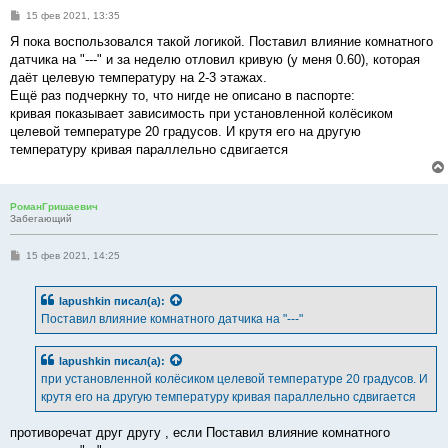
С
15 фев 2021, 13:35
о
о
Я пока воспользовался такой логикой. Поставил влияние комнатного
б
датчика на "---" и за неделю отловил кривую (у меня 0.60), которая
щ
е
даёт целевую температуру на 2-3 этажах.
н
Ещё раз подчеркну то, что нигде не описано в паспорте:
и
е
кривая показывает зависимость при установленной колёсиком
целевой температуре 20 градусов. И крутя его на другую
температуру кривая параллельно сдвигается
РоманГришаевич
Забегающий
С
15 фев 2021, 14:25
о
о
б
lapushkin
писал(а):
щ
е
Поставил влияние комнатного датчика на "---"
н
и
е
lapushkin
писал(а):
при установленной колёсиком целевой температуре 20 градусов. И
крутя его на другую температуру кривая параллельно сдвигается
противоречат друг другу , если Поставил влияние комнатного