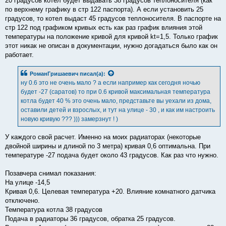
20 градусов котел будет выдавать 38 градусов теплоносителя (как
по верхнему графику в стр 122 паспорта). А если установить 25
градусов, то котел выдаст 45 градусов теплоносителя. В паспорте на
стр 122 под графиком кривых есть как раз график влияния этой
температуры на положение кривой для кривой kt=1,5. Только график
этот никак не описан в документации, нужно догадаться было как он
работает.
РоманГришаевич
писал(а):
ну 0.6 это не очень мало ? а если например как сегодня ночью
будет -27 (саратов) то при 0.6 кривой максимальная температура
котла будет 40 % это очень мало, представьте вы уехали из дома,
оставили детей и взрослых, и тут на улице - 30 , и как им настроить
новую кривую ??? ))) замерзнут ! )
У каждого свой расчет. Именно на моих радиаторах (некоторые
двойной ширины и длиной по 3 метра) кривая 0,6 оптимальна. При
температуре -27 подача будет около 43 градусов. Как раз что нужно.
Позавчера снимал показания:
На улице -14,5
Кривая 0,6. Целевая температура +20. Влияние комнатного датчика
отключено.
Температура котла 38 градусов
Подача в радиаторы 36 градусов, обратка 25 градусов.