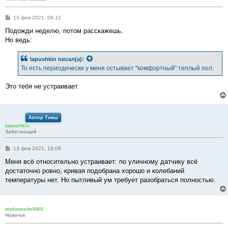
С
13 фев 2021, 09:12
о
о
Подожди неделю, потом расскажешь.
б
Но ведь:
щ
е
н
lapushkin
писал(а):
и
е
То есть периодически у меня остывает "комфортный" теплый пол.
Это тебя не устраивает.
Автор Темы
lapushkin
Забегающий
С
13 фев 2021, 18:09
о
о
Меня всё относительно устраивает: по уличному датчику всё
б
достаточно ровно, кривая подобрана хорошо и колебаний
щ
е
температуры нет. Но пытливый ум требует разобраться полностью.
н
и
е
teplonositel060
Новичок