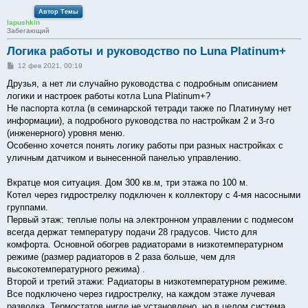
Автор Темы
lapushkin
Забегающий
Логика работы и руководство по Luna Platinum+
С
12 фев 2021, 00:19
о
о
Друзья, а нет ли случайно руководства с подробным описанием
б
логики и настроек работы котла Luna Platinum+?
щ
е
Не паспорта котла (в семинарской тетради также по Платинуму нет
н
информации), а подробного руководства по настройкам 2 и 3-го
и
е
(инженерного) уровня меню.
Особенно хочется понять логику работы при разных настройках с
уличным датчиком и вынесенной панелью управлению.
Вкратце моя ситуация. Дом 300 кв.м, три этажа по 100 м.
Котел через гидрострелку подключен к коллектору с 4-мя насосными
группами.
Первый этаж: теплые полы на электронном управлении с подмесом
всегда держат температуру подачи 28 градусов. Чисто для
комфорта. Основной обогрев радиаторами в низкотемпературном
режиме (размер радиаторов в 2 раза больше, чем для
высокотемпературного режима) .
Второй и третий этажи: Радиаторы в низкотемпературном режиме.
Все подключено через гидрострелку, на каждом этаже лучевая
разводка. Термостатов нигде не установлено, но в целом система