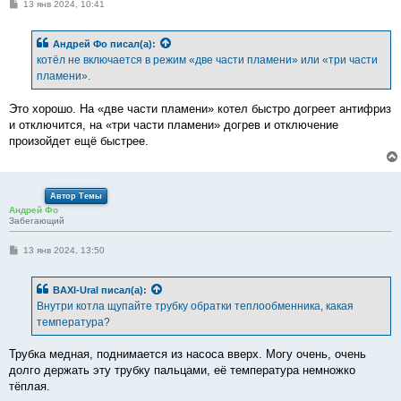
С
13 янв 2024, 10:41
о
о
б
Андрей Фо
писал(а):
щ
е
котёл не включается в режим «две части пламени» или «три части
н
пламени».
и
е
Это хорошо. На «две части пламени» котел быстро догреет антифриз
и отключится, на «три части пламени» догрев и отключение
произойдет ещё быстрее.
Автор Темы
Андрей Фо
Забегающий
С
13 янв 2024, 13:50
о
о
б
BAXI-Ural
писал(а):
щ
е
Внутри котла щупайте трубку обратки теплообменника, какая
н
температура?
и
е
Трубка медная, поднимается из насоса вверх. Могу очень, очень
долго держать эту трубку пальцами, её температура немножко
тёплая.