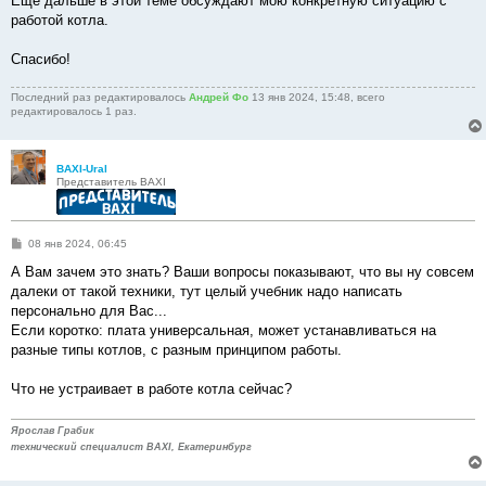
Ещё дальше в этой теме обсуждают мою конкретную ситуацию с
работой котла.
Спасибо!
Последний раз редактировалось
Андрей Фо
13 янв 2024, 15:48, всего
редактировалось 1 раз.
BAXI-Ural
Представитель BAXI
С
08 янв 2024, 06:45
о
о
А Вам зачем это знать? Ваши вопросы показывают, что вы ну совсем
б
далеки от такой техники, тут целый учебник надо написать
щ
е
персонально для Вас...
н
Если коротко: плата универсальная, может устанавливаться на
и
е
разные типы котлов, с разным принципом работы.
Что не устраивает в работе котла сейчас?
Ярослав Грабик
технический специалист BAXI, Екатеринбург