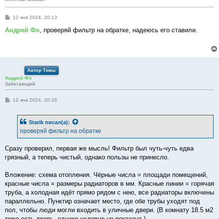
С
12 янв 2024, 20:13
о
о
Андрей Фо
, проверяй фильтр на обратке, надеюсь его ставили.
б
щ
е
н
и
е
Автор Темы
Андрей Фо
Забегающий
С
12 янв 2024, 20:26
о
о
б
Starik
писал(а):
щ
е
проверяй фильтр на обратке
н
и
е
Сразу проверил, первая же мысль! Фильтр был чуть-чуть едва
грязный, а теперь чистый, однако пользы не принесло.
Вложение: схема отопления. Чёрные числа = площади помещений,
красные числа = размеры радиаторов в мм. Красные линии = горячая
труба, а холодная идёт прямо рядом с нею, все радиаторы включены
параллельно. Пунктир означает место, где обе трубы уходят под
пол, чтобы люди могли входить в уличные двери. (В комнату 18.5 м2
тоже есть дверь, однако условно не показана.)