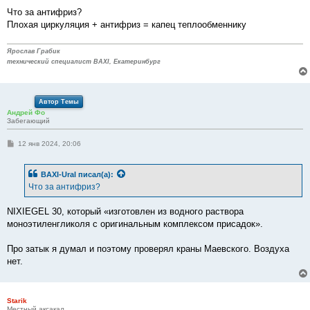
Что за антифриз?
Плохая циркуляция + антифриз = капец теплообменнику
Ярослав Грабик
технический специалист BAXI, Екатеринбург
Автор Темы
Андрей Фо
Забегающий
С
12 янв 2024, 20:06
о
о
б
BAXI-Ural
писал(а):
щ
е
Что за антифриз?
н
и
е
NIXIEGEL 30, который «изготовлен из водного раствора
моноэтиленгликоля с оригинальным комплексом присадок».
Про затык я думал и поэтому проверял краны Маевского. Воздуха
нет.
Starik
Местный аксакал