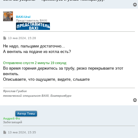
BAXI-Ural
Представитель BAXI
С
13 янв 2024, 15:28
о
о
Не надо, пальцами достаточно...
б
А вентиль на подаче из котла есть?
щ
е
н
Отправлено спустя 2 минуты 19 секунд:
и
е
Во время горения держитесь за трубу, резко перекрываете этот
вентиль.
Описываете, что ощущаете, видите, слышите
Ярослав Грабик
технический специалист BAXI, Екатеринбург
Автор Темы
Андрей Фо
Забегающий
С
13 янв 2024, 15:35
о