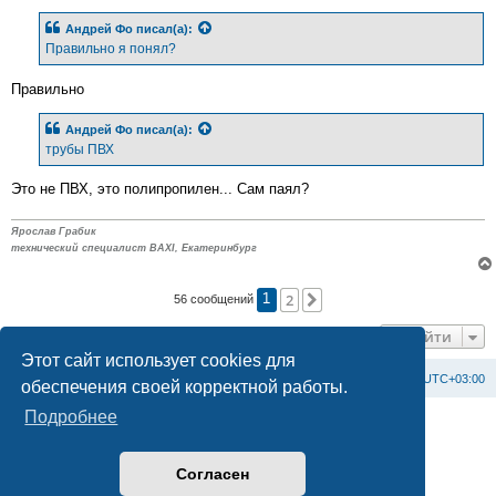
о
б
Андрей Фо
писал(а):
щ
е
Правильно я понял?
н
и
е
Правильно
Андрей Фо
писал(а):
трубы ПВХ
Это не ПВХ, это полипропилен... Сам паял?
Ярослав Грабик
технический специалист BAXI, Екатеринбург
2
След.
56 сообщений
1
Перейти
Этот сайт использует cookies для
Список форумов
С
в
я
з
а
т
ь
с
я
с
а
д
м
и
н
и
с
т
р
а
ц
и
е
й
Часовой пояс:
UTC+03:00
обеспечения своей корректной работы.
Подробнее
Создано на основе
phpBB
® Forum Software © phpBB Limited
Официальный сайт BAXI в России
Конфиденциальность
|
Правила
Согласен