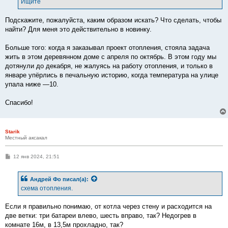
Ищите
н
и
е
Подскажите, пожалуйста, каким образом искать? Что сделать, чтобы
найти? Для меня это действительно в новинку.
Больше того: когда я заказывал проект отопления, стояла задача
жить в этом деревянном доме с апреля по октябрь. В этом году мы
дотянули до декабря, не жалуясь на работу отопления, и только в
январе упёрлись в печальную историю, когда температура на улице
упала ниже —10.
Спасибо!
Starik
Местный аксакал
С
12 янв 2024, 21:51
о
о
б
Андрей Фо
писал(а):
щ
е
схема отопления.
н
и
е
Если я правильно понимаю, от котла через стену и расходится на
две ветки: три батареи влево, шесть вправо, так? Недогрев в
комнате 16м, в 13,5м прохладно, так?