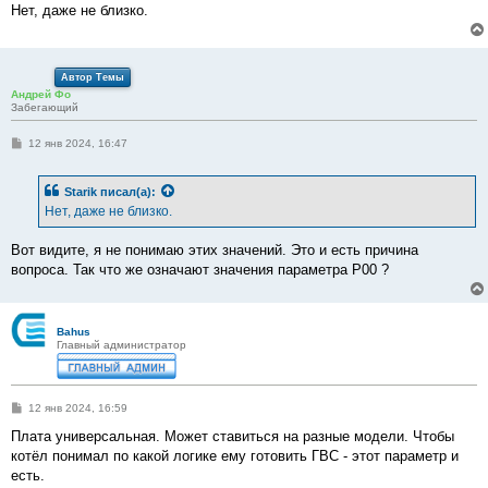
е
Нет, даже не близко.
Автор Темы
Андрей Фо
Забегающий
С
12 янв 2024, 16:47
о
о
б
Starik
писал(а):
щ
е
Нет, даже не близко.
н
и
е
Вот видите, я не понимаю этих значений. Это и есть причина
вопроса. Так что же означают значения параметра P00 ?
Bahus
Главный администратор
С
12 янв 2024, 16:59
о
о
Плата универсальная. Может ставиться на разные модели. Чтобы
б
котёл понимал по какой логике ему готовить ГВС - этот параметр и
щ
е
есть.
н