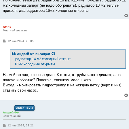
По
нижней
ветке два радиатора 18 м2 горячие прикрыты, радиатор 12
м2 холодный заперт (не надо обогревать), радиатор 13 м2 тёплый
прикрыт, два радиатора 16м2 холодные открыты.
Starik
Местный аксакал
С
12 янв 2024, 23:05
о
о
б
Андрей Фо
писал(а):
щ
е
... радиатор 14 м2 холодный открыт.
н
...16м2 холодные открыты.
и
е
На мой взгляд, хреново дело. К стати, а трубы какого диаметра на
подаче и обратке? Полагаю, слишком маленького.
Выход: - монтировать гидрострелку и на каждую ветку (верх и низ)
ставить свой насос.
Автор Темы
Андрей Фо
Забегающий
С
12 янв 2024, 23:21
о