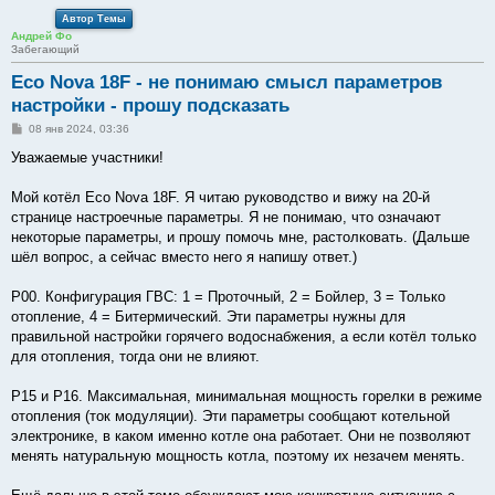
Автор Темы
Андрей Фо
Забегающий
Eco Nova 18F - не понимаю смысл параметров
настройки - прошу подсказать
С
08 янв 2024, 03:36
о
о
Уважаемые участники!
б
щ
е
Мой котёл Eco Nova 18F. Я читаю руководство и вижу на 20-й
н
странице настроечные параметры. Я не понимаю, что означают
и
е
некоторые параметры, и прошу помочь мне, растолковать. (Дальше
шёл вопрос, а сейчас вместо него я напишу ответ.)
P00. Конфигурация ГВС: 1 = Проточный, 2 = Бойлер, 3 = Только
отопление, 4 = Битермический. Эти параметры нужны для
правильной настройки горячего водоснабжения, а если котёл только
для отопления, тогда они не влияют.
P15 и P16. Максимальная, минимальная мощность горелки в режиме
отопления (ток модуляции). Эти параметры сообщают котельной
электронике, в каком именно котле она работает. Они не позволяют
менять натуральную мощность котла, поэтому их незачем менять.