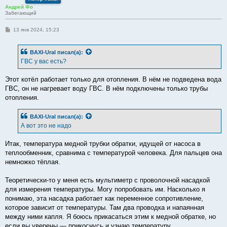
Андрей Фо
Забегающий
С
13 янв 2024, 15:23
о
о
б
BAXI-Ural
писал(а):
щ
е
ГВС у вас есть?
н
и
е
Этот котёл работает только для отопления. В нём не подведена вода
ГВС, он не нагревает воду ГВС. В нём подключены только трубы
отопления.
BAXI-Ural
писал(а):
А вот это не надо
Итак, температура медной трубки обратки, идущей от насоса в
теплообменник, сравнима с температурой человека. Для пальцев она
немножко тёплая.
Теоретически-то у меня есть мультиметр с проволочной насадкой
для измерения температуры. Могу попробовать им. Насколько я
понимаю, эта насадка работает как переменное сопротивление,
которое зависит от температуры. Там два проводка и напаянная
между ними капля. Я боюсь прикасаться этим к медной обратке, но
если вы уверены — прикоснусь и узнаю температуру.