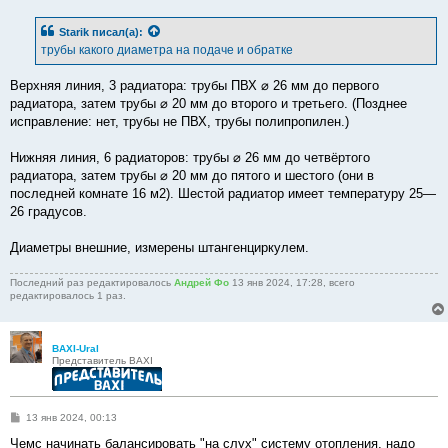
о
б
Starik
писал(а):
щ
е
трубы какого диаметра на подаче и обратке
н
и
е
Верхняя линия, 3 радиатора: трубы ПВХ ⌀ 26 мм до первого
радиатора, затем трубы ⌀ 20 мм до второго и третьего. (Позднее
исправление: нет, трубы не ПВХ, трубы полипропилен.)
Нижняя линия, 6 радиаторов: трубы ⌀ 26 мм до четвёртого
радиатора, затем трубы ⌀ 20 мм до пятого и шестого (они в
последней комнате 16 м2). Шестой радиатор имеет температуру 25—
26 градусов.
Диаметры внешние, измерены штангенциркулем.
Последний раз редактировалось
Андрей Фо
13 янв 2024, 17:28, всего
редактировалось 1 раз.
BAXI-Ural
Представитель BAXI
С
13 янв 2024, 00:13
о
о
Чемс начинать балансировать "на слух" систему отопления, надо