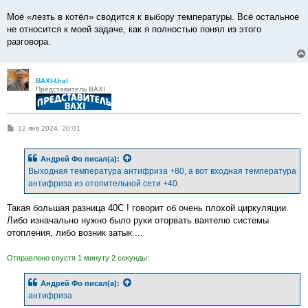
Моё «лезть в котёл» сводится к выбору температуры. Всё остальное
не относится к моей задаче, как я полностью понял из этого
разговора.
BAXI-Ural
Представитель BAXI
С
12 янв 2024, 20:01
о
о
б
Андрей Фо
писал(а):
щ
е
Выходная температура антифриза +80, а вот входная температура
н
антифриза из отопительной сети +40.
и
е
Такая большая разница 40С ! говорит об очень плохой циркуляции.
Либо изначально нужно было руки оторвать ваятелю системы
отопления, либо возник затык....
Отправлено спустя 1 минуту 2 секунды:
Андрей Фо
писал(а):
антифриза