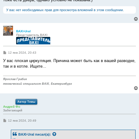
У вас нет необходимых прав для просмотра вложений в этом сообщении.
BAXI-Ural
Представитель BAXI
С
12 янв 2024, 20:43
о
о
У вас плохая циркуляция. Причина может быть как в вашей разводке,
б
так и в котле. Ищите...
щ
е
н
и
Ярослав Грабик
е
технический специалист BAXI, Екатеринбург
Автор Темы
Андрей Фо
Забегающий
С
12 янв 2024, 20:49
о
о
б
BAXI-Ural
писал(а):
щ
е