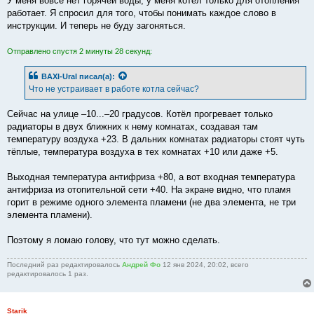
У меня вовсе нет горячей воды, у меня котёл только для отопления
работает. Я спросил для того, чтобы понимать каждое слово в
инструкции. И теперь не буду загоняться.
Отправлено спустя 2 минуты 28 секунд:
BAXI-Ural
писал(а):
Что не устраивает в работе котла сейчас?
Сейчас на улице –10...–20 градусов. Котёл прогревает только
радиаторы в двух ближних к нему комнатах, создавая там
температуру воздуха +23. В дальних комнатах радиаторы стоят чуть
тёплые, температура воздуха в тех комнатах +10 или даже +5.
Выходная температура антифриза +80, а вот входная температура
антифриза из отопительной сети +40. На экране видно, что пламя
горит в режиме одного элемента пламени (не два элемента, не три
элемента пламени).
Поэтому я ломаю голову, что тут можно сделать.
Последний раз редактировалось
Андрей Фо
12 янв 2024, 20:02, всего
редактировалось 1 раз.
Starik