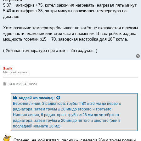
5:37 = антифриз +75, котёл закончил нагревать, нагревал пять минут
5:40 = антифриз +38, за три минуты понизилась температура на
дисплее
Хотя различие температур большое, но котёл не включается в режим
«две части пламени» или «три части пламени». В настройках задана
мощность горелки p15 = 70, заводская настройка для 18F котла.
( Уличная температура при этом —25 градусов. )
Starik
Местный аксакал
С
13 янв 2024, 10:23
о
о
б
Андрей Фо
писал(а):
щ
е
Верхняя линия, 3 радиатора: трубы ПВХ ⌀ 26 мм до первого
н
радиатора, затем трубы ⌀ 20 мм до второго и третьего.
и
е
Нижняя линия, 6 радиаторов: трубы ⌀ 26 мм до четвёртого
радиатора, затем трубы ⌀ 20 мм до пятого и шестого (они в
последней комнате 16 м2).
Странно, на мой взгляд, ладно бы сделали 26мм трубы подачи