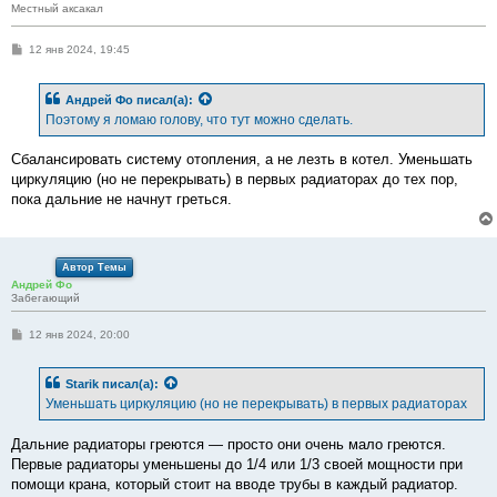
Местный аксакал
С
12 янв 2024, 19:45
о
о
б
Андрей Фо
писал(а):
щ
е
Поэтому я ломаю голову, что тут можно сделать.
н
и
е
Сбалансировать систему отопления, а не лезть в котел. Уменьшать
циркуляцию (но не перекрывать) в первых радиаторах до тех пор,
пока дальние не начнут греться.
Автор Темы
Андрей Фо
Забегающий
С
12 янв 2024, 20:00
о
о
б
Starik
писал(а):
щ
е
Уменьшать циркуляцию (но не перекрывать) в первых радиаторах
н
и
е
Дальние радиаторы греются — просто они очень мало греются.
Первые радиаторы уменьшены до 1/4 или 1/3 своей мощности при
помощи крана, который стоит на вводе трубы в каждый радиатор.