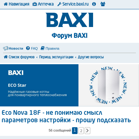
Навигация
Аптечка
Service.baxi.ru
Форум BAXI
Новости
FAQ
Правила
Список форумов
Период эксплуатации
Другие вопросы
Eco Nova 18F - не понимаю смысл
параметров настройки - прошу подсказать
2
След.
56 сообщений
1