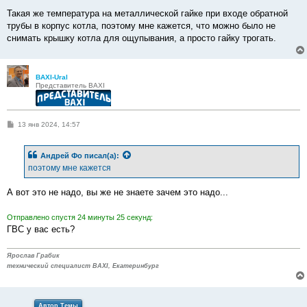
Такая же температура на металлической гайке при входе обратной
трубы в корпус котла, поэтому мне кажется, что можно было не
снимать крышку котла для ощупывания, а просто гайку трогать.
BAXI-Ural
Представитель BAXI
С
13 янв 2024, 14:57
о
о
б
Андрей Фо
писал(а):
щ
е
поэтому мне кажется
н
и
е
А вот это не надо, вы же не знаете зачем это надо...
Отправлено спустя 24 минуты 25 секунд:
ГВС у вас есть?
Ярослав Грабик
технический специалист BAXI, Екатеринбург
Автор Темы