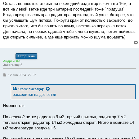
Оставь полностью открытым последний радиатор в комнате 16м, а
вот на левой ветке (где три батареи) последний тоже "придуши".
Когда прикрываешь кран радиатора, прикладывай ухо к батарее, что
бы услышать шум потока. Покрути кран от полностью закрытого, до
приоткрытого, что бы понять по шуму, насколько перекрыл поток.
Для начала, на первых сделай чтобы слегка шумело, потом поймешь
где открыть сильнее, а где ещё прижать можно (шума добавить).
Автор Темы
Андрей Фо
Забегающий
С
12 янв 2024, 22:26
о
о
б
Starik
писал(а):
щ
е
расходится на две ветки
н
и
е
Именно так.
По
верхней
ветке радиатор 9 м2 горячий прикрыт, радиатор 7 м2
тёплый открыт, радиатор 14 м2 холодный открыт. Итого в комнате 14
м2 температура воздуха +5.