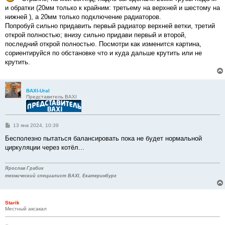
и обратки (20мм только к крайним: третьему на верхней и шестому на
нижней ), а 20мм только подключение радиаторов.
Попробуй сильно придавить первый радиатор верхней ветки, третий
открой полностью; внизу сильно придави первый и второй,
последний открой полностью. Посмотри как изменится картина,
сориентируйся по обстановке что и куда дальше крутить или не
крутить.
BAXI-Ural
Представитель BAXI
С
13 янв 2024, 10:39
о
о
Бесполезно пытаться балансировать пока не будет нормальной
б
циркуляции через котёл...
щ
е
н
и
Ярослав Грабик
е
технический специалист BAXI, Екатеринбург
Starik
Местный аксакал