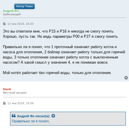
Автор Темы
Андрей Фо
Забегающий
С
12 янв 2024, 16:20
о
о
Это вы ответили мне, что P15 и P16 я никогда не смогу понять.
б
Хорошо, пусть так. Но ведь параметры P00 и P27 я смогу понять.
щ
е
н
Правильно ли я понял, что 1 проточный означает работу котла и
и
е
насоса для отопления, 2 бойлер означает работу только для горячей
воды, 3 только отопление означает работу котла с выключенным
насосом? А какой смысл у значения 4, я не понимаю вовсе.
Мой котёл работает без горячей воды, только для отопления.
Starik
Местный аксакал
С
12 янв 2024, 16:39
о
о
б
Андрей Фо
писал(а):
щ
е
Правильно ли я понял,
н
и