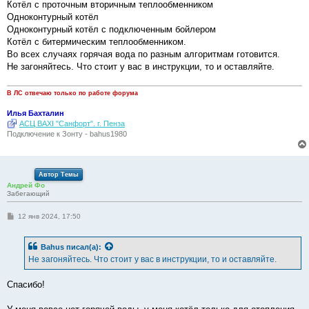
Котёл с проточным вторичным теплообменником
и
е
Одноконтурный котёл
Одноконтурный котёл с подключенным бойлером
Котёл с битермическим теплообменником.
Во всех случаях горячая вода по разным алгоритмам готовится.
Не загоняйтесь. Что стоит у вас в инструкции, то и оставляйте.
В ЛС отвечаю только по работе форума
Илья Бахталин
АСЦ BAXI "Санфорт". г. Пенза
Подключение к Зонту - bahus1980
Автор Темы
Андрей Фо
Забегающий
С
12 янв 2024, 17:50
о
о
б
Bahus
писал(а):
щ
е
Не загоняйтесь. Что стоит у вас в инструкции, то и оставляйте.
н
и
е
Спасибо!