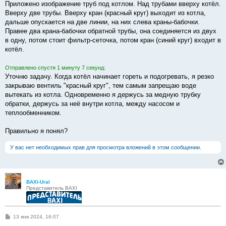
о
Приложено изображение труб под котлом. Над трубами вверху котёл.
б
Вверху две трубы. Вверху кран (красный круг) выходит из котла,
щ
е
дальше опускается на две линии, на них слева краны-бабочки.
н
Правее два крана-бабочки обратной трубы, она соединяется из двух
и
е
в одну, потом стоит фильтр-сеточка, потом кран (синий круг) входит в
котёл.
Отправлено спустя 1 минуту 7 секунд:
Уточню задачу. Когда котёл начинает гореть и подогревать, я резко
закрываю вентиль "красный круг", тем самым запрещаю воде
вытекать из котла. Одновременно я держусь за медную трубку
обратки, держусь за неё внутри котла, между насосом и
теплообменником.
Правильно я понял?
У вас нет необходимых прав для просмотра вложений в этом сообщении.
BAXI-Ural
Представитель BAXI
С
13 янв 2024, 16:07
о