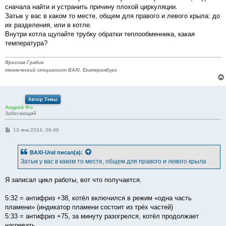
б
сначала найти и устранить причину плохой циркуляции.
щ
е
Затык у вас в каком то месте, общем для правого и левого крыла: до
н
их разделения, или в котле.
и
е
Внутри котла щупайте трубку обратки теплообменника, какая
температура?
Ярослав Грабик
технический специалист BAXI, Екатеринбург
Автор Темы
Андрей Фо
Забегающий
С
13 янв 2024, 06:46
о
о
б
BAXI-Ural
писал(а):
щ
е
Затык у вас в каком то месте, общем для правого и левого крыла
н
и
е
Я записал цикл работы, вот что получается.
5:32 = антифриз +38, котёл включился в режим «одна часть
пламени» (индикатор пламени состоит из трёх частей)
5:33 = антифриз +75, за минуту разогрелся, котёл продолжает
нагревать