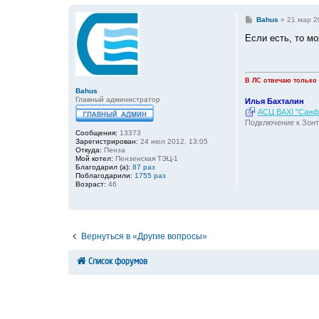
С
Bahus
»
21 мар 2
о
о
Если есть, то м
б
щ
е
н
и
В ЛС отвечаю только
е
Bahus
Главный администратор
Илья Бахталин
АСЦ BAXI "Санфо
Подключение к Зонт
Сообщения:
13373
Зарегистрирован:
24 июл 2012, 13:05
Откуда:
Пенза
Мой котел:
Пензенская ТЭЦ-1
Благодарил (а):
87 раз
Поблагодарили:
1755 раз
Возраст:
46
Вернуться в «Другие вопросы»
Список форумов