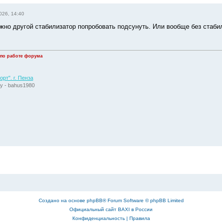
026, 14:40
ожно другой стабилизатор попробовать подсунуть. Или вообще без стабил
 по работе форума
рт". г. Пенза
у - bahus1980
Создано на основе
phpBB
® Forum Software © phpBB Limited
Официальный сайт BAXI в России
Конфиденциальность
|
Правила