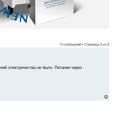
5 сообщений • Страница
1
из
1
чений электричества не было. Питание через
В
е
р
н
у
т
ь
с
я
к