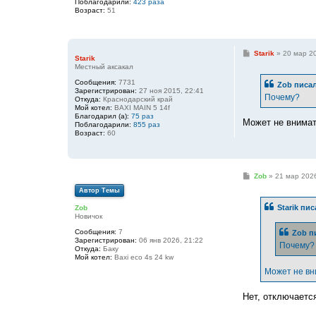
Поблагодарили:
423 раза
Возраст:
51
С
Starik
»
20 мар 20
Starik
о
Местный аксакал
о
б
Сообщения:
7731
Zob
писал
щ
Зарегистрирован:
27 ноя 2015, 22:41
е
Почему?
Откуда:
Краснодарский край
н
Мой котел:
BAXI MAIN 5 14f
и
Благодарил (а):
75 раз
е
Может не внимат
Поблагодарили:
855 раз
Возраст:
60
С
Zob
»
21 мар 2026
о
Автор Темы
о
б
Starik
пис
Zob
щ
Новичок
е
н
Сообщения:
7
Zob
пи
и
Зарегистрирован:
06 янв 2026, 21:22
е
Почему?
Откуда:
Баку
Мой котел:
Baxi eco 4s 24 kw
Может не вн
Нет, отключаетс