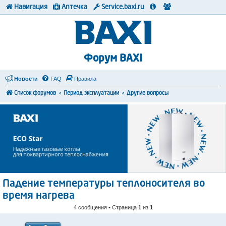
Навигация
Аптечка
Service.baxi.ru
Форум BAXI
Новости
FAQ
Правила
Список форумов
Период эксплуатации
Другие вопросы
Падение температуры теплоносителя во
время нагрева
4 сообщения • Страница
1
из
1