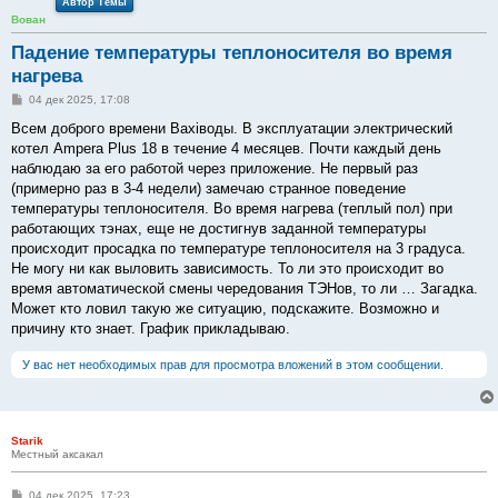
Автор Темы
Вован
Падение температуры теплоносителя во время
нагрева
С
04 дек 2025, 17:08
о
о
Всем доброго времени Baxiводы. В эксплуатации электрический
б
котел Ampera Plus 18 в течение 4 месяцев. Почти каждый день
щ
е
наблюдаю за его работой через приложение. Не первый раз
н
(примерно раз в 3-4 недели) замечаю странное поведение
и
е
температуры теплоносителя. Во время нагрева (теплый пол) при
работающих тэнах, еще не достигнув заданной температуры
происходит просадка по температуре теплоносителя на 3 градуса.
Не могу ни как выловить зависимость. То ли это происходит во
время автоматической смены чередования ТЭНов, то ли … Загадка.
Может кто ловил такую же ситуацию, подскажите. Возможно и
причину кто знает. График прикладываю.
У вас нет необходимых прав для просмотра вложений в этом сообщении.
Starik
Местный аксакал
С
04 дек 2025, 17:23