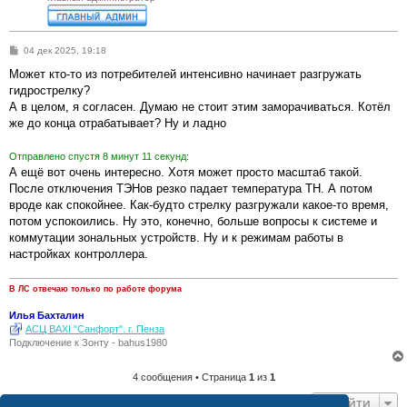
С
04 дек 2025, 19:18
о
о
Может кто-то из потребителей интенсивно начинает разгружать
б
гидрострелку?
щ
е
А в целом, я согласен. Думаю не стоит этим заморачиваться. Котёл
н
же до конца отрабатывает? Ну и ладно
и
е
Отправлено спустя 8 минут 11 секунд:
А ещё вот очень интересно. Хотя может просто масштаб такой.
После отключения ТЭНов резко падает температура ТН. А потом
вроде как спокойнее. Как-будто стрелку разгружали какое-то время,
потом успокоились. Ну это, конечно, больше вопросы к системе и
коммутации зональных устройств. Ну и к режимам работы в
настройках контроллера.
В ЛС отвечаю только по работе форума
Илья Бахталин
АСЦ BAXI "Санфорт". г. Пенза
Подключение к Зонту - bahus1980
4 сообщения • Страница
1
из
1
Перейти