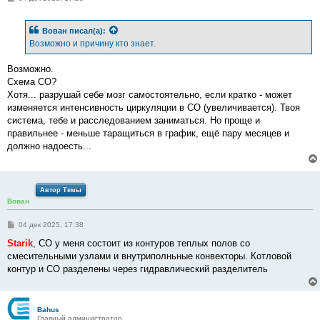
о
о
б
Вован
писал(а):
щ
е
Возможно и причину кто знает.
н
и
е
Возможно.
Схема СО?
Хотя... разрушай себе мозг самостоятельно, если кратко - может
изменяется интенсивность циркуляции в СО (увеличивается). Твоя
система, тебе и расследованием заниматься. Но проще и
правильнее - меньше таращиться в график, ещё пару месяцев и
должно надоесть...
Автор Темы
Вован
С
04 дек 2025, 17:38
о
о
Starik
, СО у меня состоит из контуров теплых полов со
б
смесительными узлами и внутриполньные конвекторы. Котловой
щ
е
контур и СО разделены через гидравлический разделитель
н
и
е
Bahus
Главный администратор