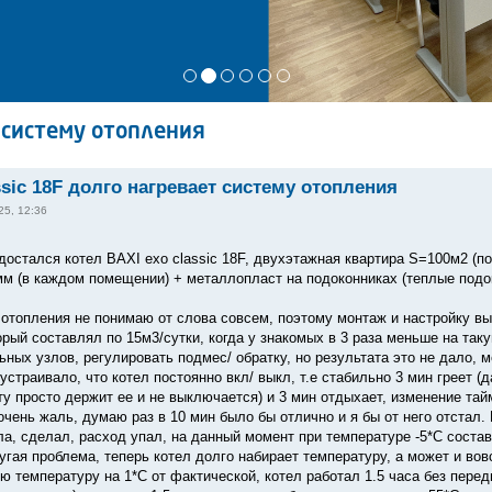
т систему отопления
ssic 18F долго нагревает систему отопления
25, 12:36
достался котел BAXI exo classic 18F, двухэтажная квартира S=100м2 (по
мм (в каждом помещении) + металлопласт на подоконниках (теплые подо
 отопления не понимаю от слова совсем, поэтому монтаж и настройку в
орый составлял по 15м3/сутки, когда у знакомых в 3 раза меньше на так
ьных узлов, регулировать подмес/ обратку, но результата это не дало,
 устраивало, что котел постоянно вкл/ выкл, т.е стабильно 3 мин греет 
у просто держит ее и не выключается) и 3 мин отдыхает, изменение тайм
очень жаль, думаю раз в 10 мин было бы отлично и я бы от него отстал.
ла, сделал, расход упал, на данный момент при температуре -5*С состав
гая проблема, теперь котел долго набирает температуру, а может и вов
 температуру на 1*С от фактической, котел работал 1.5 часа без переды