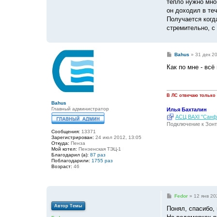
тепло нужно мног
он доходил в теч
Получается когд
стремительно, с 
С
Bahus
»
31 дек 2
о
о
Как по мне - вс
б
щ
е
н
и
В ЛС отвечаю только
е
Bahus
Главный администратор
Илья Бахталин
АСЦ BAXI "Санфо
Подключение к Зонт
Сообщения:
13371
Зарегистрирован:
24 июл 2012, 13:05
Откуда:
Пенза
Мой котел:
Пензенская ТЭЦ-1
Благодарил (а):
87 раз
Поблагодарили:
1755 раз
Возраст:
46
С
Fedor
»
12 янв 20
о
Автор Темы
о
Понял, спасибо,
б