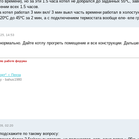
о времени), но за эти 1.5 часа котел не добрался до заданных 55*С, зав
ении всех 1.5 часов.
а котел работал 3 мин вкл/ 3 мин выкл часть времени работал в холост
20*С до 45*С за 2 мин, а с подключением термостата вообще еле- еле гр
025, 14:53
ё нормально. Дайте котлу прогреть помещение и все конструкции. Дальш
 по работе форума
рт". г. Пенза
у - bahus1980
26, 02:20
 подскажите по такому вопросу: