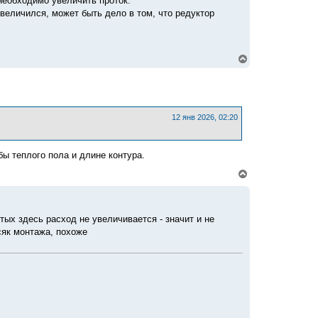
необходимо увеличить проток.
ь
с
увеличился, может быть дело в том, что редуктор
я
к
н
а
В
ч
е
а
р
л
н
у
у
т
ь
12 янв 2026, 02:20
с
я
к
ы теплого пола и длине контура.
н
а
В
ч
е
а
р
л
н
у
у
ых здесь расход не увеличивается - значит и не
т
сяк монтажа, похоже
ь
с
я
к
н
а
ч
а
л