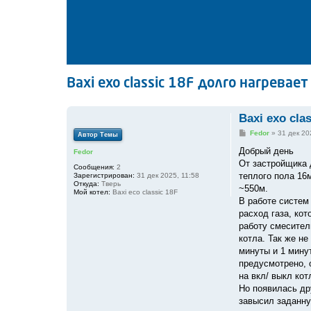
Baxi exo classic 18F долго нагревае
Baxi exo cla
С
Fedor
»
31 дек 20
Автор Темы
о
о
Добрый день
Fedor
б
От застройщика 
щ
Сообщения:
2
е
теплого пола 16
Зарегистрирован:
31 дек 2025, 11:58
н
Откуда:
Тверь
~550м.
и
Мой котел:
Baxi eco classic 18F
е
В работе систем
расход газа, кот
работу смесител
котла. Так же не
минуты и 1 минут
предусмотрено, 
на вкл/ выкл кот
Но появилась дру
завысил заданную