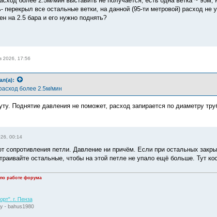
асход более 2.5м/мин выставить не получается, есть одна ветка ~ 95м, 
- перекрыл все остальные ветки, на данной (95-ти метровой) расход не 
н на 2.5 бара и его нужно поднять?
в 2026, 17:56
ал(а):
расход более 2.5м/мин
уту. Поднятие давления не поможет, расход запирается по диаметру труб
026, 00:14
от сопротивления петли. Давление ни причём. Если при остальных закрыт
траивайте остальные, чтобы на этой петле не упало ещё больше. Тут ко
 по работе форума
рт". г. Пенза
у - bahus1980