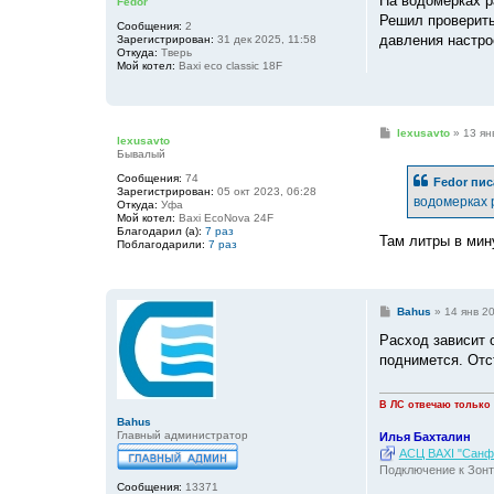
На водомерках р
Fedor
щ
е
Решил проверить
Сообщения:
2
н
давления настрое
Зарегистрирован:
31 дек 2025, 11:58
и
Откуда:
Тверь
е
Мой котел:
Baxi eco classic 18F
С
lexusavto
»
13 ян
lexusavto
о
Бывалый
о
б
Сообщения:
74
Fedor
пис
щ
Зарегистрирован:
05 окт 2023, 06:28
е
водомерках 
Откуда:
Уфа
н
Мой котел:
Baxi EcoNova 24F
и
Благодарил (а):
7 раз
е
Там литры в мин
Поблагодарили:
7 раз
С
Bahus
»
14 янв 2
о
о
Расход зависит 
б
поднимется. Отс
щ
е
н
и
В ЛС отвечаю только
е
Bahus
Главный администратор
Илья Бахталин
АСЦ BAXI "Санфо
Подключение к Зонт
Сообщения:
13371