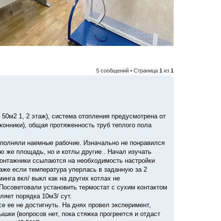
5 сообщений • Страница
1
из
1
 50м2 1, 2 этаж), система отопления предусмотрена от
конники), общая протяженность труб теплого пола
ыполняли наемные рабочие. Изначально не понравился
ую же площадь, но и котлы другие.. Начал изучать
 монтажники ссылаются на необходимость настройки
(даже если температура уперлась в заданную за 2
инга вкл/ выкл как на других котлах не
 Посоветовали установить термостат с сухим контактом
ляет порядка 10м3/ сут.
се ее не достигнуть. На днях провел эксперимент,
шки (вопросов нет, пока стяжка прогреется и отдаст