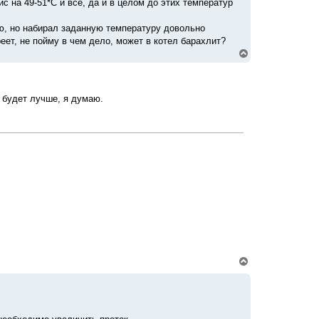
ис на 49-51*С и все, да и в целом до этих температур
ую, но набирал заданную температуру довольно
еет, не пойму в чем дело, может в котел барахлит?
В
е
р
н
у
е будет лучше, я думаю.
т
ь
с
я
к
н
а
ч
а
л
у
В
е
р
н
у
т