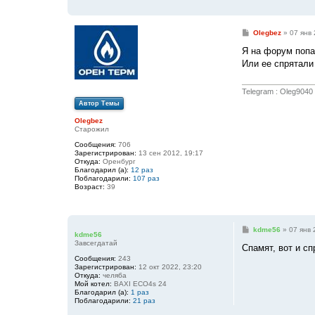
С
Olegbez
»
07 янв 
о
о
Я на форум попа
б
Или ее спрятали
щ
е
н
и
Telegram : Oleg9040
е
Автор Темы
Olegbez
Старожил
Сообщения:
706
Зарегистрирован:
13 сен 2012, 19:17
Откуда:
Оренбург
Благодарил (а):
12 раз
Поблагодарили:
107 раз
Возраст:
39
С
kdme56
»
07 янв 
kdme56
о
Завсегдатай
о
Спамят, вот и сп
б
Сообщения:
243
щ
Зарегистрирован:
12 окт 2022, 23:20
е
Откуда:
челяба
н
Мой котел:
BAXI ECO4s 24
и
Благодарил (а):
1 раз
е
Поблагодарили:
21 раз