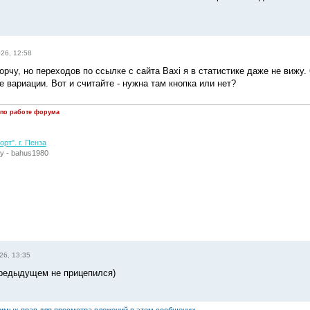
026, 12:58
горчу, но переходов по ссылке с сайта Baxi я в статистике даже не вижу
 вариации. Вот и считайте - нужна там кнопка или нет?
 по работе форума
рт". г. Пенза
у - bahus1980
26, 13:35
предыдущем не прицепился)