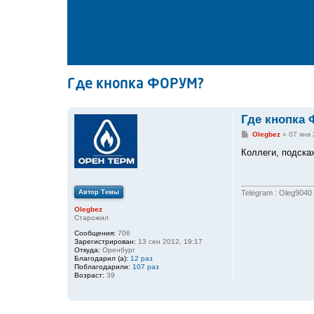
Где кнопка ФОРУМ?
Где кнопка
С
Olegbez
»
07 янв 
о
о
Коллеги, подска
б
щ
е
н
Автор Темы
и
Telegram : Oleg9040
е
Olegbez
Старожил
Сообщения:
706
Зарегистрирован:
13 сен 2012, 19:17
Откуда:
Оренбург
Благодарил (а):
12 раз
Поблагодарили:
107 раз
Возраст:
39