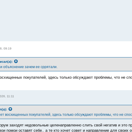
6, 09:19
исал(а):
ти объяснение зачем ее сррятали.
осхищенных покупателей, здесь только обсуждают проблемы, что не сп
026, 11:11
л(а):
ет восхищенных покупателей, здесь только обсуждают проблемы, что не спо
орум заходят недовольные целенаправленно слить свой негатив и это пр
вои помои оставят себе.. а те кто хочет совет и направление для своих 