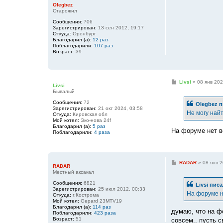
Olegbez
Старожил
Сообщения:
706
Зарегистрирован:
13 сен 2012, 19:17
Откуда:
Оренбург
Благодарил (а):
12 раз
Поблагодарили:
107 раз
Возраст:
39
С
Livsi
»
08 янв 202
Livsi
о
Бывалый
о
б
Сообщения:
72
Olegbez
п
щ
Зарегистрирован:
21 окт 2024, 03:58
е
Не могу най
Откуда:
Кировская обл
н
Мой котел:
Эко-нова 24f
и
Благодарил (а):
5 раз
е
На форуме нет в
Поблагодарили:
4 раза
С
RADAR
»
08 янв 2
RADAR
о
Местный аксакал
о
б
Сообщения:
6821
Livsi
писа
щ
Зарегистрирован:
25 июл 2012, 00:33
е
На форуме н
Откуда:
г.Кострома
н
Мой котел:
Gepard 23MTV19
и
Благодарил (а):
114 раз
е
думаю, что на ф
Поблагодарили:
423 раза
Возраст:
51
совсем.. пусть с