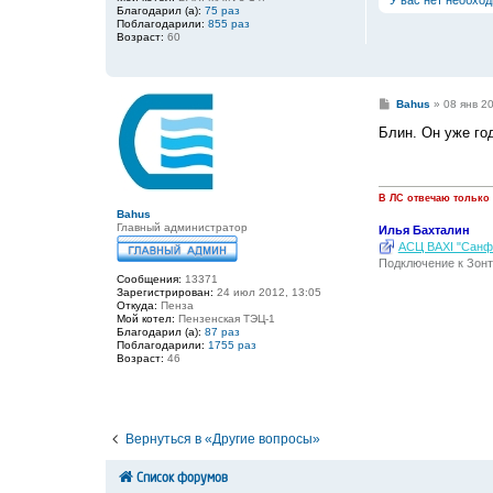
У вас нет необхо
и
Благодарил (а):
75 раз
е
Поблагодарили:
855 раз
Возраст:
60
С
Bahus
»
08 янв 2
о
о
Блин. Он уже год
б
щ
е
н
и
В ЛС отвечаю только
е
Bahus
Главный администратор
Илья Бахталин
АСЦ BAXI "Санфо
Подключение к Зонт
Сообщения:
13371
Зарегистрирован:
24 июл 2012, 13:05
Откуда:
Пенза
Мой котел:
Пензенская ТЭЦ-1
Благодарил (а):
87 раз
Поблагодарили:
1755 раз
Возраст:
46
Вернуться в «Другие вопросы»
Список форумов