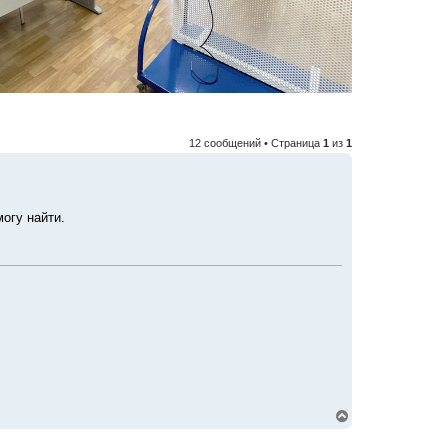
12 сообщений • Страница
1
из
1
огу найти.
В
е
р