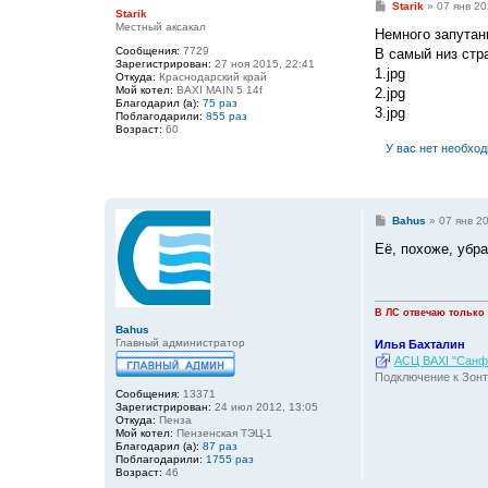
С
Starik
»
07 янв 20
Starik
о
Местный аксакал
о
Немного запутан
б
Сообщения:
7729
В самый низ стра
щ
Зарегистрирован:
27 ноя 2015, 22:41
е
1.jpg
Откуда:
Краснодарский край
н
Мой котел:
BAXI MAIN 5 14f
2.jpg
и
Благодарил (а):
75 раз
е
3.jpg
Поблагодарили:
855 раз
Возраст:
60
У вас нет необхо
С
Bahus
»
07 янв 2
о
о
Её, похоже, убра
б
щ
е
н
и
В ЛС отвечаю только
е
Bahus
Главный администратор
Илья Бахталин
АСЦ BAXI "Санфо
Подключение к Зонт
Сообщения:
13371
Зарегистрирован:
24 июл 2012, 13:05
Откуда:
Пенза
Мой котел:
Пензенская ТЭЦ-1
Благодарил (а):
87 раз
Поблагодарили:
1755 раз
Возраст:
46