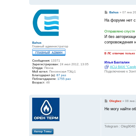
С
Bahus
»
07 янв 20
о
о
На форуме нет с
б
щ
е
Отправлено спустя 
н
И без авторизаци
и
е
сопровождения н
Bahus
Главный администратор
В ЛС отвечаю только
Сообщения:
13371
Илья Бахталин
Зарегистрирован:
24 июл 2012, 13:05
АСЦ BAXI "Санфо
Откуда:
Пенза
Подключение к Зонт
Мой котел:
Пензенская ТЭЦ-1
Благодарил (а):
87 раз
Поблагодарили:
1755 раз
Возраст:
46
С
Olegbez
»
08 янв 
о
о
Не могу найти о
б
щ
е
н
и
Telegram : Oleg9040
е
Автор Темы