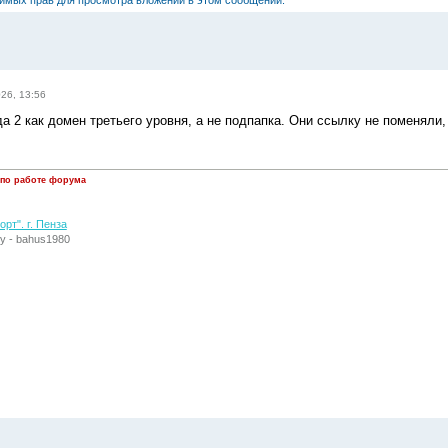
димых прав для просмотра вложений в этом сообщении.
026, 13:56
а 2 как домен третьего уровня, а не подпапка. Они ссылку не поменяли,
 по работе форума
рт". г. Пенза
у - bahus1980