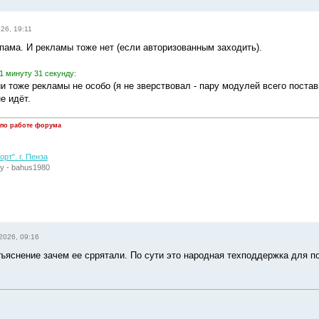
26, 19:11
пама. И рекламы тоже нет (если авторизованным заходить).
1 минуту 31 секунду:
и тоже рекламы не особо (я не зверствовал - пару модулей всего постави
е идёт.
 по работе форума
рт". г. Пенза
у - bahus1980
2026, 09:16
бъяснение зачем ее сррятали. По сути это народная техподдержка для п