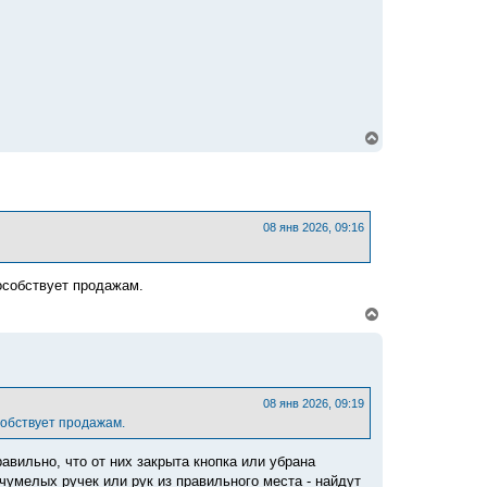
ч
а
л
у
В
е
р
н
у
т
ь
08 янв 2026, 09:16
с
я
к
особствует продажам.
н
а
В
ч
е
а
р
л
н
у
у
т
ь
08 янв 2026, 09:19
с
собствует продажам.
я
к
авильно, что от них закрыта кнопка или убрана
н
а
очумелых ручек или рук из правильного места - найдут