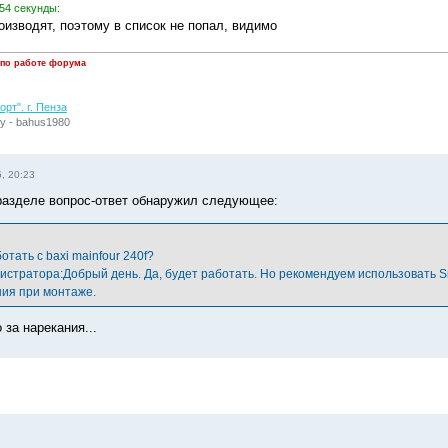
54 секунды:
оизводят, поэтому в список не попал, видимо
 по работе форума
рт". г. Пенза
у - bahus1980
, 20:23
 разделе вопрос-ответ обнаружил следующее:
отать с baxi mainfour 240f?
истратора:Добрый день. Да, будет работать. Но рекомендуем использовать 
ния при монтаже.
 за нарекания...