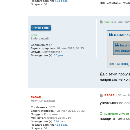
Поблагодарили:
423 раза
нет смысла, мож
Возраст:
51
С
boxi
»
30 авг 2025
о
Автор Темы
о
б
RADAR
пи
boxi
щ
Забегающий
е
н
Сообщения:
47
boxi
п
и
Зарегистрирован:
09 ноя 2013, 08:35
е
его прид
Откуда:
Екатеринбург
Благодарил (а):
15 раз
нет смысла,
Да с этим пробле
напрягать не хо
С
RADAR
»
30 авг 2
RADAR
о
Местный аксакал
о
уведомление ава
б
Сообщения:
6821
щ
Зарегистрирован:
25 июл 2012, 00:33
е
Отправлено спустя 
Откуда:
г.Кострома
н
Мой котел:
Gepard 23MTV19
поищите темы с
и
Благодарил (а):
114 раз
е
Поблагодарили:
423 раза
Возраст:
51