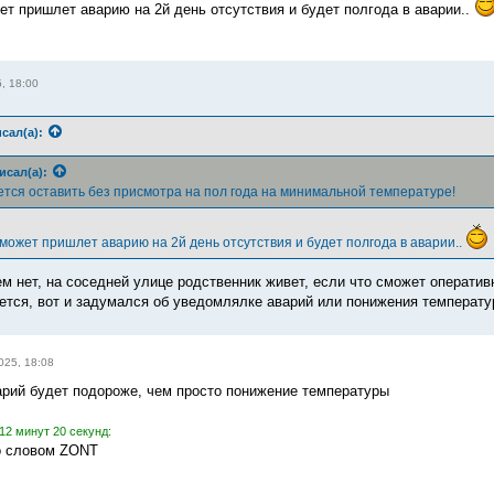
ет пришлет аварию на 2й день отсутствия и будет полгода в аварии..
, 18:00
сал(а):
исал(а):
ется оставить без присмотра на пол года на минимальной температуре!
 может пришлет аварию на 2й день отсутствия и будет полгода в аварии..
м нет, на соседней улице родственник живет, если что сможет оперативн
чется, вот и задумался об уведомлялке аварий или понижения температу
025, 18:08
рий будет подороже, чем просто понижение температуры
12 минут 20 секунд:
о словом ZONT