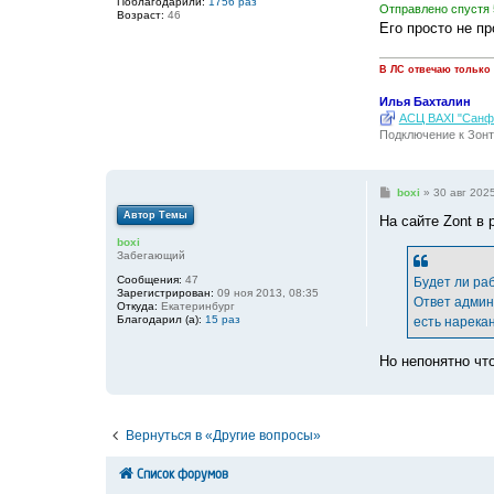
Поблагодарили:
1756 раз
Отправлено спустя 
Возраст:
46
Его просто не пр
В ЛС отвечаю только
Илья Бахталин
АСЦ BAXI "Санфо
Подключение к Зонт
С
boxi
»
30 авг 2025
о
Автор Темы
о
На сайте Zont в
б
boxi
щ
Забегающий
е
н
Сообщения:
47
Будет ли раб
и
Зарегистрирован:
09 ноя 2013, 08:35
е
Ответ админ
Откуда:
Екатеринбург
Благодарил (а):
15 раз
есть нарека
Но непонятно что
Вернуться в «Другие вопросы»
Список форумов