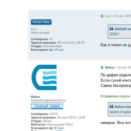
С
boxi
»
30 авг 2025
о
Автор Темы
о
б
RADAR
пи
boxi
щ
Забегающий
е
ZONT
н
Сообщения:
47
и
Зарегистрирован:
09 ноя 2013, 08:35
е
Как я понял он 
Откуда:
Екатеринбург
Благодарил (а):
15 раз
С
Bahus
»
30 авг 20
о
о
По цифре подклю
б
Если сухой конта
щ
е
Самое беспроигр
н
и
е
Отправлено спустя 
Bahus
Главный администратор
Bahus
пис
моего стари
Сообщения:
13375
Зарегистрирован:
24 июл 2012, 13:05
Откуда:
Пенза
неверно. Все ко
Мой котел:
Пензенская ТЭЦ-1
Благодарил (а):
87 раз