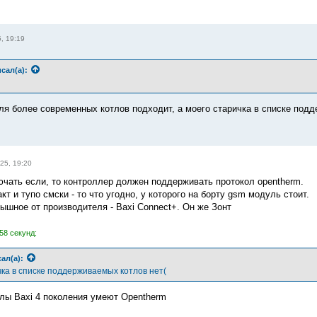
, 19:19
сал(а):
для более современных котлов подходит, а моего старичка в списке под
25, 19:20
чать если, то контроллер должен поддерживать протокол opentherm.
кт и тупо смски - то что угодно, у которого на борту gsm модуль стоит.
ышное от производителя - Baxi Connect+. Он же Зонт
58 секунд:
ал(а):
чка в списке поддерживаемых котлов нет(
тлы Baxi 4 поколения умеют Opentherm