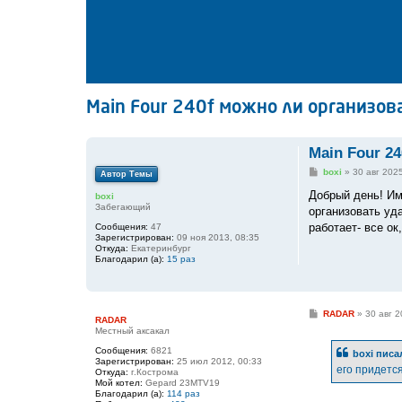
Main Four 240f можно ли организов
Main Four 2
С
boxi
»
30 авг 2025
Автор Темы
о
о
Добрый день! Им
boxi
б
Забегающий
организовать уд
щ
е
работает- все о
Сообщения:
47
н
Зарегистрирован:
09 ноя 2013, 08:35
и
Откуда:
Екатеринбург
е
Благодарил (а):
15 раз
С
RADAR
»
30 авг 2
RADAR
о
Местный аксакал
о
б
Сообщения:
6821
boxi
писал
щ
Зарегистрирован:
25 июл 2012, 00:33
е
его придетс
Откуда:
г.Кострома
н
Мой котел:
Gepard 23MTV19
и
Благодарил (а):
114 раз
е