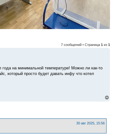
7 сообщений • Страница
1
из
1
ол года на минимальной температуре! Можно ли как-то
йс, который просто будет давать инфу что котел
В
е
р
н
у
т
ь
30 авг 2025, 15:56
с
я
к