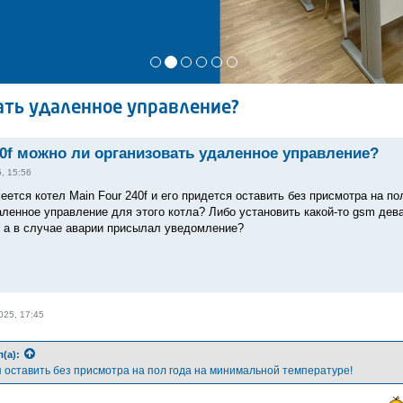
ать удаленное управление?
40f можно ли организовать удаленное управление?
, 15:56
еется котел Main Four 240f и его придется оставить без присмотра на п
аленное управление для этого котла? Либо установить какой-то gsm дева
к, а в случае аварии присылал уведомление?
025, 17:45
(а):
я оставить без присмотра на пол года на минимальной температуре!