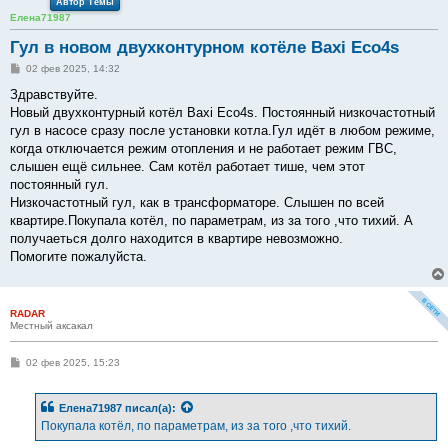
Автор Темы
Елена71987
Гул в новом двухконтурном котёле Baxi Eco4s
С
02 фев 2025, 14:32
о
о
Здравствуйте.
б
Новый двухконтурный котёл Baxi Eco4s. Постоянный низкочастотный
щ
е
гул в насосе сразу после установки котла.Гул идёт в любом режиме,
н
когда отключается режим отопления и не работает режим ГВС,
и
е
слышен ещё сильнее. Сам котёл работает тише, чем этот
постоянный гул.
Низкочастотный гул, как в трансформаторе. Слышен по всей
квартире.Покупала котёл, по параметрам, из за того ,что тихий. А
получаеться долго находится в квартире невозможно.
Помогите пожалуйста.
RADAR
Местный аксакал
С
02 фев 2025, 15:23
о
о
б
Елена71987
писал(а):
щ
е
Покупала котёл, по параметрам, из за того ,что тихий.
н
и