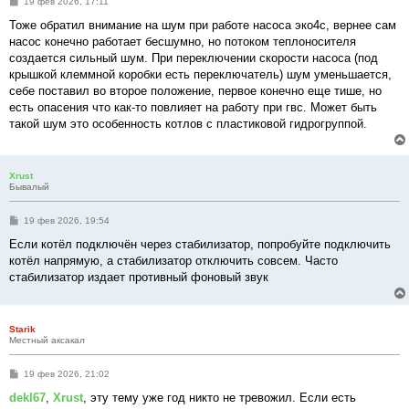
С
19 фев 2026, 17:11
о
о
Тоже обратил внимание на шум при работе насоса эко4с, вернее сам
б
насос конечно работает бесшумно, но потоком теплоносителя
щ
е
создается сильный шум. При переключении скорости насоса (под
н
крышкой клеммной коробки есть переключатель) шум уменьшается,
и
е
себе поставил во второе положение, первое конечно еще тише, но
есть опасения что как-то повлияет на работу при гвс. Может быть
такой шум это особенность котлов с пластиковой гидрогруппой.
Xrust
Бывалый
С
19 фев 2026, 19:54
о
о
Если котёл подключён через стабилизатор, попробуйте подключить
б
котёл напрямую, а стабилизатор отключить совсем. Часто
щ
е
стабилизатор издает противный фоновый звук
н
и
е
Starik
Местный аксакал
С
19 фев 2026, 21:02
о
о
dekl67
,
Xrust
, эту тему уже год никто не тревожил. Если есть
б