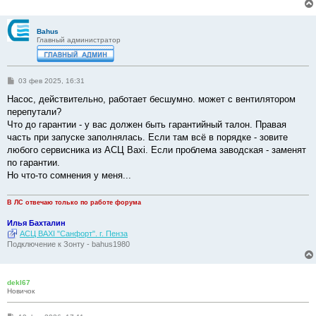
Bahus
Главный администратор
С
03 фев 2025, 16:31
о
о
Насос, действительно, работает бесшумно. может с вентилятором
б
перепутали?
щ
е
Что до гарантии - у вас должен быть гарантийный талон. Правая
н
часть при запуске заполнялась. Если там всё в порядке - зовите
и
е
любого сервисника из АСЦ Baxi. Если проблема заводская - заменят
по гарантии.
Но что-то сомнения у меня...
В ЛС отвечаю только по работе форума
Илья Бахталин
АСЦ BAXI "Санфорт". г. Пенза
Подключение к Зонту - bahus1980
dekl67
Новичок