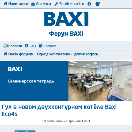
Навигация
Аптечка
Service.baxi.ru
Форум BAXI
Новости
FAQ
Правила
Список форумов
Период эксплуатации
Другие вопросы
Гул в новом двухконтурном котёле Baxi
Eco4s
10 сообщений • Страница
1
из
1