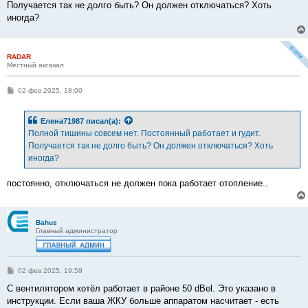
Получается так не долго быть? Он должен отключаться? Хоть
иногда?
RADAR
Местный аксакал
С
02 фев 2025, 18:00
о
о
б
Елена71987
писал(а):
щ
е
Полной тишины совсем нет. Постоянный работает и гудит.
н
Получается так не долго быть? Он должен отключаться? Хоть
и
е
иногда?
постоянно, отключаться не должен пока работает отопление..
Bahus
Главный администратор
С
02 фев 2025, 19:59
о
о
С вентилятором котёл работает в районе 50 dBel. Это указано в
б
инструкции. Если ваша ЖКУ больше аппаратом насчитает - есть
щ