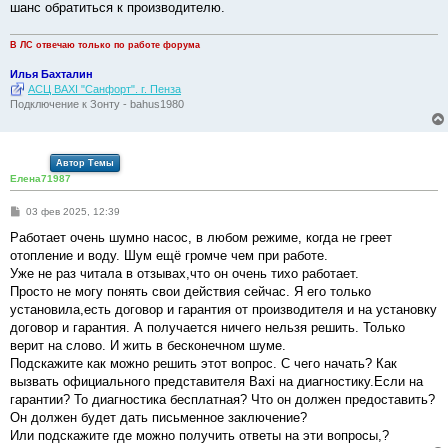
е
шанс обратиться к производителю.
н
и
е
В ЛС отвечаю только по работе форума
Илья Бахталин
АСЦ BAXI "Санфорт". г. Пенза
Подключение к Зонту - bahus1980
Автор Темы
Елена71987
С
03 фев 2025, 12:39
о
о
Работает очень шумно насос, в любом режиме, когда не греет
б
отопление и воду. Шум ещё громче чем при работе.
щ
е
Уже не раз читала в отзывах,что он очень тихо работает.
н
Просто не могу понять свои действия сейчас. Я его только
и
е
установила,есть договор и гарантия от производителя и на установку
договор и гарантия. А получается ничего нельзя решить. Только
верит на слово. И жить в бесконечном шуме.
Подскажите как можно решить этот вопрос. С чего начать? Как
вызвать официального представителя Baxi на диагностику.Если на
гарантии? То диагностика бесплатная? Что он должен предоставить?
Он должен будет дать письменное заключение?
Или подскажите где можно получить ответы на эти вопросы,?