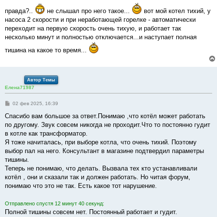
е
правда?..
не слышал про него такое...
вот мой котел тихий, у
насоса 2 скорости и при неработающей горелке - автоматически
переходит на первую скорость очень тихую, и работает так
несколько минут и полностью отключается...и наступает полная
тишина на какое то время...
Автор Темы
Елена71987
С
02 фев 2025, 16:39
о
о
Спасибо вам большое за ответ.Понимаю ,что котёл может работать
б
по другому. Звук совсем никогда не проходит.Что то постоянно гудит
щ
е
в котле как трансформатор.
н
Я тоже начиталась, при выборе котла, что очень тихий. Поэтому
и
е
выбор пал на него. Консультант в магазине подтвердил параметры
тишины.
Теперь не понимаю, что делать. Вызвала тех кто устанавливали
котёл , они и сказали так и должен работать. Но читая форум,
понимаю что это не так. Есть какое тот нарушение.
Отправлено спустя 12 минут 40 секунд:
Полной тишины совсем нет. Постоянный работает и гудит.