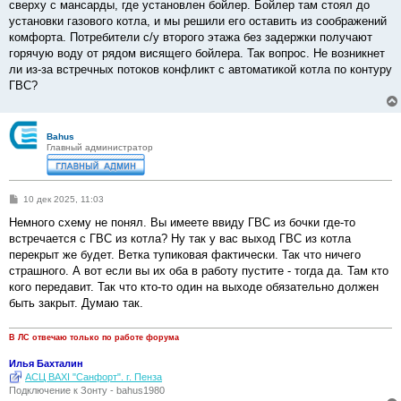
сверху с мансарды, где установлен бойлер. Бойлер там стоял до
установки газового котла, и мы решили его оставить из соображений
комфорта. Потребители с/у второго этажа без задержки получают
горячую воду от рядом висящего бойлера. Так вопрос. Не возникнет
ли из-за встречных потоков конфликт с автоматикой котла по контуру
ГВС?
Bahus
Главный администратор
С
10 дек 2025, 11:03
о
о
Немного схему не понял. Вы имеете ввиду ГВС из бочки где-то
б
встречается с ГВС из котла? Ну так у вас выход ГВС из котла
щ
е
перекрыт же будет. Ветка тупиковая фактически. Так что ничего
н
страшного. А вот если вы их оба в работу пустите - тогда да. Там кто
и
е
кого передавит. Так что кто-то один на выходе обязательно должен
быть закрыт. Думаю так.
В ЛС отвечаю только по работе форума
Илья Бахталин
АСЦ BAXI "Санфорт". г. Пенза
Подключение к Зонту - bahus1980