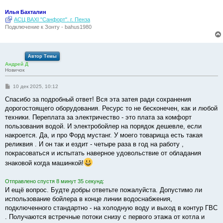
Илья Бахталин
АСЦ BAXI "Санфорт". г. Пенза
Подключение к Зонту - bahus1980
Автор Темы
Андрей Д
Новичок
С
10 дек 2025, 10:12
о
о
Спасибо за подробный ответ! Вся эта затея ради сохранения
б
дорогостоящего оборудования. Ресурс то не бесконечен, как и любой
щ
е
техники. Переплата за электричество - это плата за комфорт
н
пользования водой. И электробойлер на порядок дешевле, если
и
е
накроется. Да, и про Форд мустанг. У моего товарища есть такая
реликвия . И он так и ездит - четыре раза в год на работу ,
покрасоваться и испытать наверное удовольствие от обладания
знаковой когда машинкой!
Отправлено спустя 8 минут 35 секунд:
И ещё вопрос. Будте добры ответьте пожалуйста. Допустимо ли
использование бойлера в конце линии водоснабжения,
подключенного стандартно - на холодную воду и выход в контур ГВС
. Получаются встречные потоки снизу с первого этажа от котла и