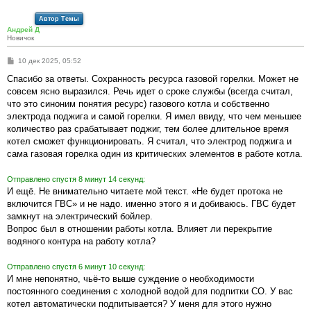
Автор Темы
Андрей Д
Новичок
С
10 дек 2025, 05:52
о
о
Спасибо за ответы. Сохранность ресурса газовой горелки. Может не
б
совсем ясно выразился. Речь идет о сроке службы (всегда считал,
щ
е
что это синоним понятия ресурс) газового котла и собственно
н
электрода поджига и самой горелки. Я имел ввиду, что чем меньшее
и
е
количество раз срабатывает поджиг, тем более длительное время
котел сможет функционировать. Я считал, что электрод поджига и
сама газовая горелка один из критических элементов в работе котла.
Отправлено спустя 8 минут 14 секунд:
И ещё. Не внимательно читаете мой текст. «Не будет протока не
включится ГВС» и не надо. именно этого я и добиваюсь. ГВС будет
замкнут на электрический бойлер.
Вопрос был в отношении работы котла. Влияет ли перекрытие
водяного контура на работу котла?
Отправлено спустя 6 минут 10 секунд:
И мне непонятно, чьё-то выше суждение о необходимости
постоянного соединения с холодной водой для подпитки СО. У вас
котел автоматически подпитывается? У меня для этого нужно