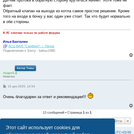
Датчик протока в обратную сторону крутиться начнёт. Хотя тоже не
б
факт.
щ
е
Обратный клапан на выходе из котла самое простое решение. Кроме
н
того на входе в бочку у вас один уже стоит. Так что будет нормально
и
е
в обе стороны.
В ЛС отвечаю только по работе форума
Илья Бахталин
АСЦ BAXI "Санфорт". г. Пенза
Подключение к Зонту - bahus1980
Автор Темы
Андрей Д
Новичок
С
10 дек 2025, 14:54
о
о
Очень благодарен за ответ и рекомендации!!!
б
щ
е
н
и
13 сообщений • Страница
1
из
1
е
Перейти
Этот сайт использует cookies для
Список форумов
С
в
я
з
а
т
ь
с
я
с
а
д
м
и
н
и
с
т
р
а
ц
и
е
й
Часовой пояс:
UTC+03:00