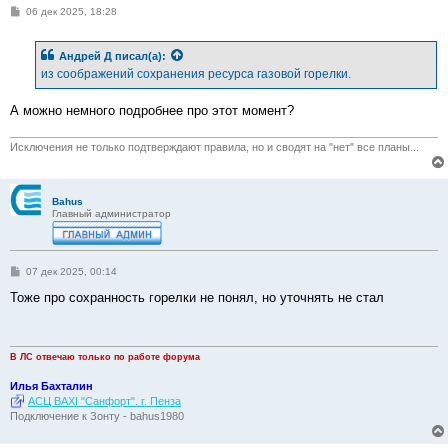
С
06 дек 2025, 18:28
о
о
б
Андрей Д
писал(а):
щ
е
из соображений сохранения ресурса газовой горелки.
н
и
е
А можно немного подробнее про этот момент?
Исключения не только подтверждают правила, но и сводят на "нет" все планы...
Bahus
Главный администратор
С
07 дек 2025, 00:14
о
о
Тоже про сохранность горелки не понял, но уточнять не стал
б
щ
е
н
и
В ЛС отвечаю только по работе форума
е
Илья Бахталин
АСЦ BAXI "Санфорт". г. Пенза
Подключение к Зонту - bahus1980