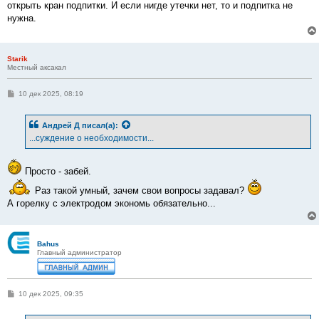
открыть кран подпитки. И если нигде утечки нет, то и подпитка не
нужна.
Starik
Местный аксакал
С
10 дек 2025, 08:19
о
о
б
Андрей Д
писал(а):
щ
е
...суждение о необходимости...
н
и
е
Просто - забей.
Раз такой умный, зачем свои вопросы задавал?
А горелку с электродом экономь обязательно...
Bahus
Главный администратор
С
10 дек 2025, 09:35
о
о
б