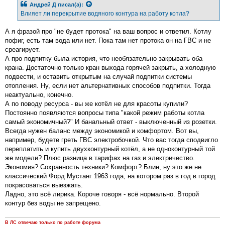
Андрей Д
писал(а):
щ
е
Влияет ли перекрытие водяного контура на работу котла?
н
и
е
А я фразой про "не будет протока" на ваш вопрос и ответил. Котлу
пофиг, есть там вода или нет. Пока там нет протока он на ГВС и не
среагирует.
А про подпитку была история, что необязательно закрывать оба
крана. Достаточно только кран выхода горячей закрыть, а холодную
подвести, и оставить открытым на случай подпитки системы
отопления. Ну, если нет альтернативных способов подпитки. Тогда
неактуально, конечно.
А по поводу ресурса - вы же котёл не для красоты купили?
Постоянно появляются вопросы типа "какой режим работы котла
самый экономичный?" И банальный ответ - выключенный из розетки.
Всегда нужен баланс между экономикой и комфортом. Вот вы,
например, будете греть ГВС электробочкой. Что вас тогда сподвигло
переплатить и купить двухконтурный котёл, а не одноконтурный той
же модели? Плюс разница в тарифах на газ и электричество.
Экономия? Сохранность техники? Комфорт? Блин, ну это же не
классический Форд Мустанг 1963 года, на котором раз в год в город
покрасоваться выезжать.
Ладно, это всё лирика. Короче говоря - всё нормально. Второй
контур без воды не запрещено.
В ЛС отвечаю только по работе форума