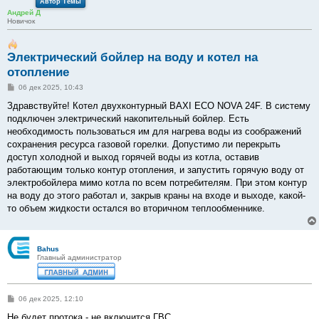
Автор Темы
Андрей Д
Новичок
Электрический бойлер на воду и котел на
отопление
С
06 дек 2025, 10:43
о
о
Здравствуйте! Котел двухконтурный BAXI ECO NOVA 24F. В систему
б
подключен электрический накопительный бойлер. Есть
щ
е
необходимость пользоваться им для нагрева воды из соображений
н
сохранения ресурса газовой горелки. Допустимо ли перекрыть
и
е
доступ холодной и выход горячей воды из котла, оставив
работающим только контур отопления, и запустить горячую воду от
электробойлера мимо котла по всем потребителям. При этом контур
на воду до этого работал и, закрыв краны на входе и выходе, какой-
то объем жидкости остался во вторичном теплообменнике.
Bahus
Главный администратор
С
06 дек 2025, 12:10
о
о
Не будет протока - не включится ГВС