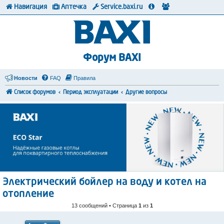
Навигация
Аптечка
Service.baxi.ru
Форум BAXI
Новости
FAQ
Правила
Список форумов
Период эксплуатации
Другие вопросы
Электрический бойлер на воду и котел на
отопление
13 сообщений • Страница
1
из
1