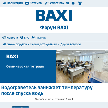
Навигация
Аптечка
Service.baxi.ru
Форум BAXI
Новости
FAQ
Правила
Список форумов
Период эксплуатации
Другие вопросы
Водограветель занижает температуру
после спуска воды
3 сообщения • Страница
1
из
1