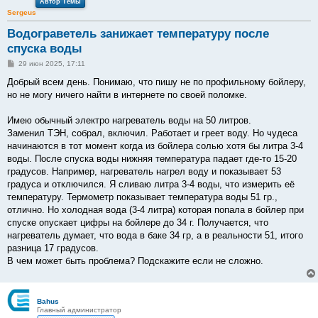
Автор Темы
Sergeus
Водограветель занижает температуру после
спуска воды
С
29 июн 2025, 17:11
о
о
Добрый всем день. Понимаю, что пишу не по профильному бойлеру,
б
но не могу ничего найти в интернете по своей поломке.
щ
е
н
Имею обычный электро нагреватель воды на 50 литров.
и
е
Заменил ТЭН, собрал, включил. Работает и греет воду. Но чудеса
начинаются в тот момент когда из бойлера солью хотя бы литра 3-4
воды. После спуска воды нижняя температура падает где-то 15-20
градусов. Например, нагреватель нагрел воду и показывает 53
градуса и отключился. Я сливаю литра 3-4 воды, что измерить её
температуру. Термометр показывает температура воды 51 гр.,
отлично. Но холодная вода (3-4 литра) которая попала в бойлер при
спуске опускает цифры на бойлере до 34 г. Получается, что
нагреватель думает, что вода в баке 34 гр, а в реальности 51, итого
разница 17 градусов.
В чем может быть проблема? Подскажите если не сложно.
Bahus
Главный администратор