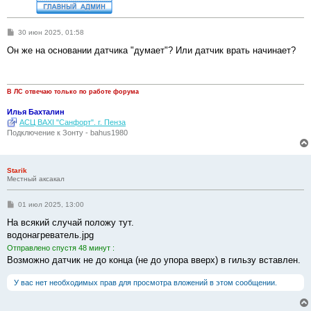
С
30 июн 2025, 01:58
о
о
Он же на основании датчика "думает"? Или датчик врать начинает?
б
щ
е
н
и
В ЛС отвечаю только по работе форума
е
Илья Бахталин
АСЦ BAXI "Санфорт". г. Пенза
Подключение к Зонту - bahus1980
Starik
Местный аксакал
С
01 июл 2025, 13:00
о
о
На всякий случай положу тут.
б
водонагреватель.jpg
щ
е
Отправлено спустя 48 минут :
н
Возможно датчик не до конца (не до упора вверх) в гильзу вставлен.
и
е
У вас нет необходимых прав для просмотра вложений в этом сообщении.