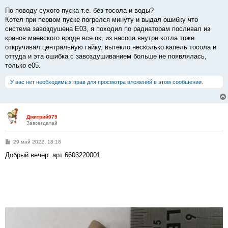
По поводу сухого пуска т.е. без тосола и воды?
Котел при первом пуске погрелся минуту и выдал ошибку что
система завоздушена Е03, я походил по радиаторам посливал из
кранов маевского вроде все ок, из насоса внутри котла тоже
откручивал центральную гайку, вытекло несколько капель тосола и
оттуда и эта ошибка с завоздушиванием больше не появлялась,
только е05.
У вас нет необходимых прав для просмотра вложений в этом сообщении.
Дмитрий079
Завсегдатай
С
29 май 2022, 18:18
о
о
Добрый вечер. арт 6603220001
б
щ
е
н
и
е