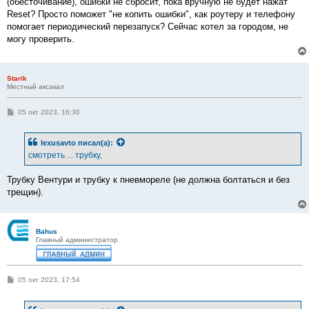
(обесточивание), ошибки не сбросит, пока вручную не будет нажат
Reset? Просто поможет "не копить ошибки", как роутеру и телефону
помогает периодический перезапуск? Сейчас котел за городом, не
могу проверить.
Starik
Местный аксакал
С
05 окт 2023, 16:30
о
о
б
lexusavto
писал(а):
щ
е
смотреть ... трубку,
н
и
е
Трубку Вентури и трубку к пневмореле (не должна болтаться и без
трещин).
Bahus
Главный администратор
С
05 окт 2023, 17:54
о
о
б