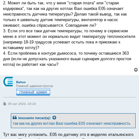
2. Может ли быть так, что у меня "старая плата" или "старая
кодировка", так как на других котлах Baxi ошибка Е05 означает
неисправность датчика тмпературы? Делаю такой вывод, так как
только я шевельну датчик температуры, вентилятор и насос
оживают, ошибка сбрасывается. Совпадение ли?
3. Если это все таки датчик температуры, то почему в сервисном
меню в этот момент он нормально видит температуру теплоносителя
(например 18-19 градусов успевает остыть пока я приезжаю к
вставшему котлу)?
4. Если проблема в контуре дымососа, то почему оставшиеся 363
дня (если не допускать указанного выше сценария долгого простоя
котла) он работает как часы?
Bahus
Главный администратор
С
05 окт 2023, 10:16
о
о
б
lexusavto
писал(а):
щ
е
так как на других котлах Baxi ошибка Е05 означает неисправность
н
и
е
Тут вас могу успокоить. E05 по датчику это в моделях итальянского