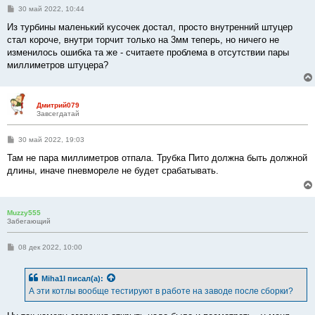
С
30 май 2022, 10:44
о
о
Из турбины маленький кусочек достал, просто внутренний штуцер
б
стал короче, внутри торчит только на 3мм теперь, но ничего не
щ
е
изменилось ошибка та же - считаете проблема в отсутствии пары
н
миллиметров штуцера?
и
е
Дмитрий079
Завсегдатай
С
30 май 2022, 19:03
о
о
Там не пара миллиметров отпала. Трубка Пито должна быть должной
б
длины, иначе пневмореле не будет срабатывать.
щ
е
н
и
е
Muzzy555
Забегающий
С
08 дек 2022, 10:00
о
о
б
Miha1l
писал(а):
щ
е
А эти котлы вообще тестируют в работе на заводе после сборки?
н
и
е