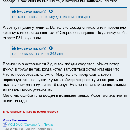
завода. У вас ошибка именно та, о которой вы написали, по тяге.
lexusavto
писал(а):
так как только я шевельну датчик температуры
А вот тут нужно уточнить. Вы только фасад снимаете или переднюю
крышку камеры сгорания тоже? Скорее совпадение. По датчику он бы
скорее F31 выдал бы.
lexusavto
писал(а):
то почему оставшиеся 363 дня
Возможно в оставшиеся 2 дня так звёзды сходятся. Может ветер
дунул в трубу не так, когда котёл запуститься хотел или ещё что.
Что-то посоветовать сложно. Могу только предложить котёл
перезапускать раз сутки. Купить таймерную розетку и настроить на
выключение раз в сутки на 10 минут. Ну или какой там минимальный
диапазон можно установить.
Мало ли, ошибка плавающая и возникает редко. Может логика платы
шалит иногда.
В ЛС отвечаю только по работе форума
Илья Бахталин
АСЦ BAXI "Санфорт". г. Пенза
Подключение к Зонту - bahus1980