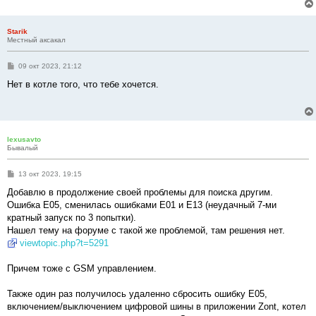
Starik
Местный аксакал
С
09 окт 2023, 21:12
о
о
Нет в котле того, что тебе хочется.
б
щ
е
н
и
е
lexusavto
Бывалый
С
13 окт 2023, 19:15
о
о
Добавлю в продолжение своей проблемы для поиска другим.
б
Ошибка Е05, сменилась ошибками Е01 и Е13 (неудачный 7-ми
щ
е
кратный запуск по 3 попытки).
н
Нашел тему на форуме с такой же проблемой, там решения нет.
и
е
viewtopic.php?t=5291
Причем тоже с GSM управлением.
Также один раз получилось удаленно сбросить ошибку Е05,
включением/выключением цифровой шины в приложении Zont, котел