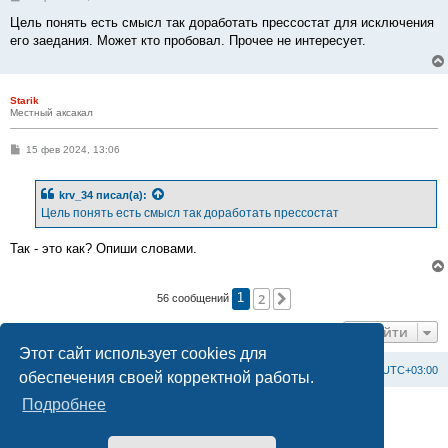
о
о
Цель понять есть смысл так доработать прессостат для исключения
б
его заедания. Может кто пробовал. Прочее не интересует.
щ
е
н
и
е
Starik
Местный аксакал
С
15 фев 2024, 13:06
о
о
б
krv_34
писал(а):
щ
е
Цель понять есть смысл так доработать прессостат
н
и
е
Так - это как? Опиши словами.
2
След.
56 сообщений
1
Перейти
Этот сайт использует cookies для
Список форумов
С
в
я
з
а
т
ь
с
я
с
а
д
м
и
н
и
с
т
р
а
ц
и
е
й
Часовой пояс:
UTC+03:00
обеспечения своей корректной работы.
Подробнее
Создано на основе
phpBB
® Forum Software © phpBB Limited
Официальный сайт BAXI в России
Конфиденциальность
|
Правила