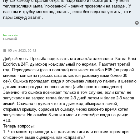
Ну так камеру сгорания открыть надо было и посмотреть - у меня
теплоизоляция была "поюзанной" - значит проверяли на заводе . У
вас там и трубку могли подпалить , если без воды запустить , то и
пары секунд хватит .
lexusavto
Бывалый
С
05 окт 2023, 06:42
о
о
Добрый день. Просьба подсказать кто знает/сталкивался. Котел Baxi
б
EcoNova 24F, дымоход коаксиальный по нормам. Работает третий
щ
е
год. Периодически (раз в полгода) возникает ошибка Е05 (по родной
н
книжке - контакты прессостата остаются разомкнутыми более 30
и
е
сек). Ошибка пропадает, когда я открываю лицевую панель и шевелю
датчик температуры теплоносителя (либо просто совпадение).
Замечно что ошибка возникает только в том случае, если котел не
запускался на запрос тепла более 2-3 дней летом и более 2-3 часов
зимой. Сначала я думал что это дымоход обмерзает зимой,
открывал крышку, сбрасывал ошибку, через какое-то время котел
запускался. Но ошибка была и в мае и в сентябре когда на улице
+10.
Теперь вопросы:
1. Что может происходить с датчиком тяги или вентилятором при
описанном выше сценарии, как исправить?