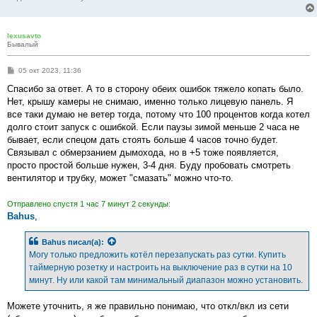
lexusavto
Бывалый
С
05 окт 2023, 11:36
о
о
Спасибо за ответ. А то в сторону обеих ошибок тяжело копать было.
б
Нет, крышу камеры не снимаю, именно только лицевую панель. Я
щ
е
все таки думаю не ветер тогда, потому что 100 процентов когда котел
н
долго стоит запуск с ошибкой. Если паузы зимой меньше 2 часа не
и
е
бывает, если спецом дать стоять больше 4 часов точно будет.
Связывал с обмерзанием дымохода, но в +5 тоже появляется,
просто простой больше нужен, 3-4 дня. Буду пробовать смотреть
вентилятор и трубку, может "смазать" можно что-то.
Отправлено спустя 1 час 7 минут 2 секунды:
Bahus
,
Bahus
писал(а):
Могу только предложить котёл перезапускать раз сутки. Купить
таймерную розетку и настроить на выключение раз в сутки на 10
минут. Ну или какой там минимальный диапазон можно установить.
Можете уточнить, я же правильно понимаю, что откл/вкл из сети