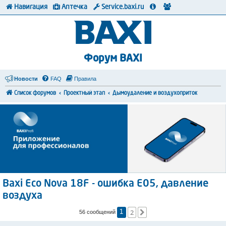
Навигация
Аптечка
Service.baxi.ru
Форум BAXI
Новости
FAQ
Правила
Список форумов
Проектный этап
Дымоудаление и воздухоприток
Baxi Eco Nova 18F - ошибка Е05, давление
воздуха
2
След.
56 сообщений
1