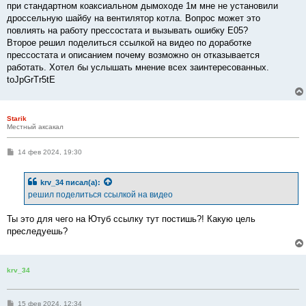
при стандартном коаксиальном дымоходе 1м мне не установили
и
е
дроссельную шайбу на вентилятор котла. Вопрос может это
повлиять на работу прессостата и вызывать ошибку Е05?
Второе решил поделиться ссылкой на видео по доработке
прессостата и описанием почему возможно он отказывается
работать. Хотел бы услышать мнение всех заинтересованных.
toJpGrTr5tE
Starik
Местный аксакал
С
14 фев 2024, 19:30
о
о
б
krv_34
писал(а):
щ
е
решил поделиться ссылкой на видео
н
и
е
Ты это для чего на Ютуб ссылку тут постишь?! Какую цель
преследуешь?
krv_34
С
15 фев 2024, 12:34