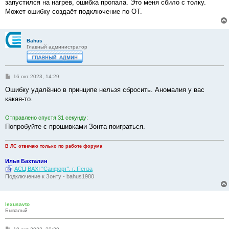
запустился на нагрев, ошибка пропала. Это меня сбило с толку.
Может ошибку создаёт подключение по OT.
Bahus
Главный администратор
С
16 окт 2023, 14:29
о
о
Ошибку удалённо в принципе нельзя сбросить. Аномалия у вас
б
какая-то.
щ
е
н
Отправлено спустя 31 секунду:
и
е
Попробуйте с прошивками Зонта поиграться.
В ЛС отвечаю только по работе форума
Илья Бахталин
АСЦ BAXI "Санфорт". г. Пенза
Подключение к Зонту - bahus1980
lexusavto
Бывалый
С