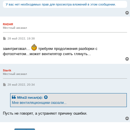
У вас нет необходимых прав для просмотра вложений в этом сообщении.
RADAR
Местный аксакал
С
28 май 2022, 19:38
о
о
заинтриговал...
требуем продолжения разборки с
б
щ
фотоотчетом...может вентилятор снять глянуть...
е
н
и
е
Starik
Местный аксакал
С
28 май 2022, 20:34
о
о
б
Miha1l
писал(а):
щ
е
Мне вентиляционщики сказали...
н
и
е
Пусть не говорят, а устраняют причину ошибки.