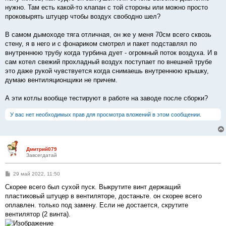
нужно. Там есть какой-то клапан с той стороны или можно просто
проковырять штуцер чтобы воздух свободно шел?
В самом дымоходе тяга отличная, он же у меня 70см всего сквозь
стену, я в него и с фонариком смотрел и пакет подставлял по
внутреннюю трубу когда турбина дует - огромный поток воздуха. И в
сам котел свежий прохладный воздух поступает по внешней трубе
это даже рукой чувствуется когда снимаешь внутреннюю крышку,
думаю вентиляционщики не причем.
А эти котлы вообще тестируют в работе на заводе после сборки?
У вас нет необходимых прав для просмотра вложений в этом сообщении.
Дмитрий079
Завсегдатай
С
29 май 2022, 11:50
о
о
Скорее всего был сухой пуск. Выкрутите винт держащий
б
пластиковый штуцер в вентиляторе, достаньте. он скорее всего
щ
е
оплавлен. только под замену. Если не достается, скрутите
н
вентилятор (2 винта).
и
е