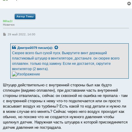
Автор Темы
Miha1l
Новичок
С
29 май 2022, 14:00
о
о
б
Дмитрий079
писал(а):
щ
е
Скорее всего был сухой пуск. Выкрутите винт держащий
н
пластиковый штуцер в вентиляторе, достаньте. он скорее всего
и
е
оплавлен. только под замену. Если не достается, скрутите
вентилятор (2 винта).
Штуцер действительно с внутренней стороны был как будто
сплющен (видимо оплавлен), при доставании часть внутренней
стороны отвалилась, сейчас он сквозной но ошибка не пропала - там
с внутренней стороны к нему что-то подключается или он просто
всасывает воздух из турбины? Есть какой то код детали и нужно ли
в моем случае его менять? Сейчас через него воздух проходит как
обычно, но похоже что не создается нужного давления чтобы
щелкнул датчик. Наружная часть штуцера к которой присоединяется
датчик давления не пострадала.