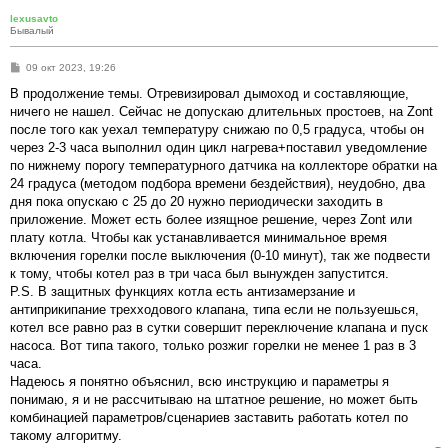
lexusavto
Бывалый
С
09 окт 2023, 19:26
о
о
В продолжение темы. Отревизировал дымоход и составляющие,
б
ничего не нашел. Сейчас не допускаю длительных простоев, на Zont
щ
е
после того как уехал температуру снижаю по 0,5 градуса, чтобы он
н
через 2-3 часа выполнил один цикл нагрева+поставил уведомление
и
е
по нижнему порогу температурного датчика на коллекторе обратки на
24 градуса (методом подбора времени бездействия), неудобно, два
дня пока опускаю с 25 до 20 нужно периодически заходить в
приложение. Может есть более изящное решение, через Zont или
плату котла. Чтобы как устанавливается минимальное время
включения горелки после выключения (0-10 минут), так же подвести
к тому, чтобы котел раз в три часа был вынужден запустится.
P.S. В защитных функциях котла есть антизамерзание и
антиприкипание трехходового клапана, типа если не пользуешься,
котел все равно раз в сутки совершит переключение клапана и пуск
насоса. Вот типа такого, только розжиг горелки не менее 1 раз в 3
часа.
Надеюсь я понятно объяснил, всю инструкцию и параметры я
понимаю, я и не рассчитываю на штатное решение, но может быть
комбинацией параметров/сценариев заставить работать котел по
такому алгоритму.