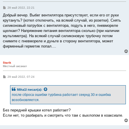
С
28 май 2022, 22:21
о
о
Добрый вечер. Выбег вентилятора присутствует, если его от руки
б
крутануть? (котел отключить, на всякий случай, из розетки). Снять
щ
е
силиконовый патрубок с вентилятора, подуть в него, пневмореле
н
щелкает? Напряжение питания вентилятора сколько (при наличии
и
е
мультиметра). На всякий случай силиконовую трубочку потом
снимите с пневмореле и дуньте в сторону вентилятора, может
фирменный герметик попал....
Starik
Местный аксакал
С
29 май 2022, 07:24
о
о
б
Miha1l
писал(а):
щ
е
после сброса ошибки турбина работает секунд 30 и ошибка
н
возобновляется.
и
е
Без передней крышки котел работает?
Если нет, то разбирать и смотреть что там с выхлопом в коаксиале.