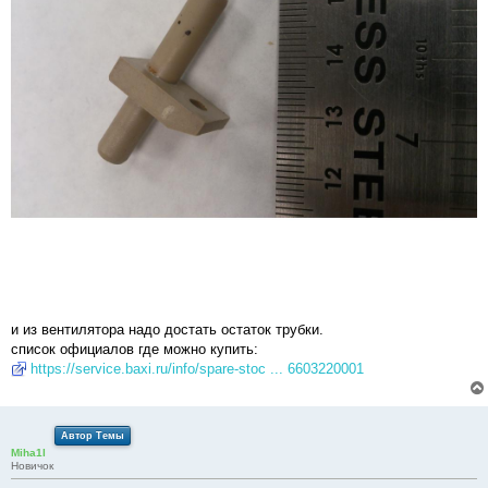
и из вентилятора надо достать остаток трубки.
список официалов где можно купить:
https://service.baxi.ru/info/spare-stoc ... 6603220001
Автор Темы
Miha1l
Новичок