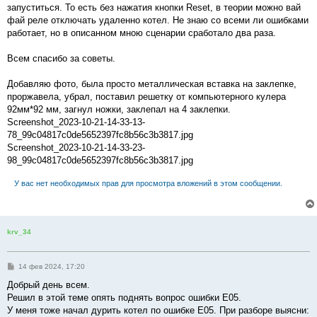
запуститься. То есть без нажатия кнопки Reset, в теории можно вай
фай реле отключать удаленно котел. Не знаю со всеми ли ошибками
работает, но в описанном мною сценарии сработало два раза.
Всем спасибо за советы.
Добавляю фото, была просто металлическая вставка на заклепке,
проржавела, убрал, поставил решетку от компьютерного кулера
92мм*92 мм, загнул ножки, заклепал на 4 заклепки.
Screenshot_2023-10-21-14-33-13-
78_99c04817c0de5652397fc8b56c3b3817.jpg
Screenshot_2023-10-21-14-33-23-
98_99c04817c0de5652397fc8b56c3b3817.jpg
У вас нет необходимых прав для просмотра вложений в этом сообщении.
krv_34
С
14 фев 2024, 17:20
о
о
Добрый день всем.
б
Решил в этой теме опять поднять вопрос ошибки Е05.
щ
е
У меня тоже начал дурить котел по ошибке Е05. При разборе выясни:
н