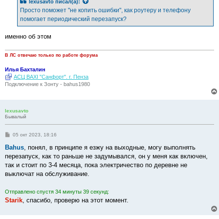
lexusavto
писал(а):
щ
е
Просто поможет "не копить ошибки", как роутеру и телефону
н
помогает периодический перезапуск?
и
е
именно об этом
В ЛС отвечаю только по работе форума
Илья Бахталин
АСЦ BAXI "Санфорт". г. Пенза
Подключение к Зонту - bahus1980
lexusavto
Бывалый
С
05 окт 2023, 18:16
о
о
Bahus
, понял, в принципе я езжу на выходные, могу выполнять
б
перезапуск, как то раньше не задумывался, он у меня как включен,
щ
е
так и стоит по 3-4 месяца, пока электричество по деревне не
н
выключат на обслуживание.
и
е
Отправлено спустя 34 минуты 39 секунд:
Starik
, спасибо, проверю на этот момент.