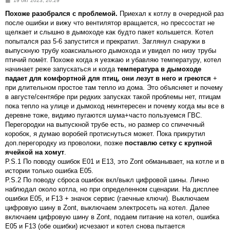
19 окт 2023, 20:29
о
о
Похоже разобрался с проблемой.
Приехал к котлу в очередной раз
б
после ошибки и вижу что вентилятор вращается, но прессостат не
щ
е
щелкает и слышно в дымоходе как будто пакет колышется. Котел
н
попытался раз 5-6 запустится и прекратил. Заглянул снаружи в
и
е
выпускную трубу коаксиального дымохода и увидел по низу трубы
птичий помёт. Похоже когда я уезжаю и убавляю температуру, котел
начинает реже запускаться и когда
температура в дымоходе
падает для комфортной для птиц, они лезут в него и греются
+
при длительном простое там тепло из дома. Это объясняет и почему
в августе/сентябре при редких запусках такой проблемы нет, птицам
пока тепло на улице и дымоход неинтересен и почему когда мы все в
деревне тоже, видимо пугаются шума+часто пользуемся ГВС.
Перегородки на выпускной трубе есть, но размер со спичечный
коробок, я думаю воробей протиснуться может. Пока прикрутил
доп.перегородку из проволоки, позже
поставлю сетку с крупной
ячейкой на хомут
.
P.S.1 По поводу ошибок Е01 и Е13, это Zont обманывает, на котле и в
истории только ошибка Е05.
P.S.2 По поводу сброса ошибок вкл/выкл цифровой шины. Лично
наблюдал около котла, но при определенном сценарии. На дисплее
ошибки Е05, и F13 + значок сервис (гаечные ключи). Выключаем
цифровую шину в Zont, выключаем электросеть на котел. Далее
включаем цифровую шину в Zont, подаем питание на котел, ошибка
Е05 и F13 (обе ошибки) исчезают и котел снова пытается