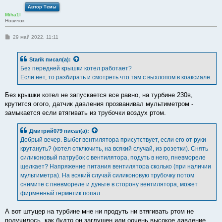
Автор Темы
Miha1l
Новичок
С
29 май 2022, 11:11
о
о
б
Starik
писал(а):
щ
е
Без передней крышки котел работает?
н
Если нет, то разбирать и смотреть что там с выхлопом в коаксиале.
и
е
Без крышки котел не запускается все равно, на турбине 230в,
крутится огого, датчик давления прозванивал мультиметром -
замыкается если втягивать из трубочки воздух ртом.
Дмитрий079
писал(а):
Добрый вечер. Выбег вентилятора присутствует, если его от руки
крутануть? (котел отключить, на всякий случай, из розетки). Снять
силиконовый патрубок с вентилятора, подуть в него, пневмореле
щелкает? Напряжение питания вентилятора сколько (при наличии
мультиметра). На всякий случай силиконовую трубочку потом
снимите с пневмореле и дуньте в сторону вентилятора, может
фирменный герметик попал....
А вот штуцер на турбине мне ни продуть ни втягивать ртом не
получилось, как будто он заглушен или оочень высокое давление