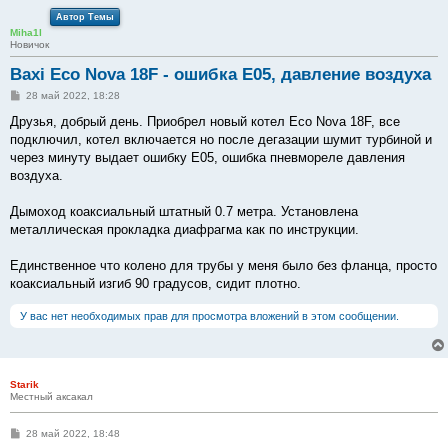
Автор Темы
Miha1l
Новичок
Baxi Eco Nova 18F - ошибка Е05, давление воздуха
С
28 май 2022, 18:28
о
о
Друзья, добрый день. Приобрел новый котел Eco Nova 18F, все
б
подключил, котел включается но после дегазации шумит турбиной и
щ
е
через минуту выдает ошибку Е05, ошибка пневмореле давления
н
воздуха.
и
е
Дымоход коаксиальный штатный 0.7 метра. Установлена
металлическая прокладка диафрагма как по инструкции.
Единственное что колено для трубы у меня было без фланца, просто
коаксиальный изгиб 90 градусов, сидит плотно.
У вас нет необходимых прав для просмотра вложений в этом сообщении.
Starik
Местный аксакал
С
28 май 2022, 18:48
о