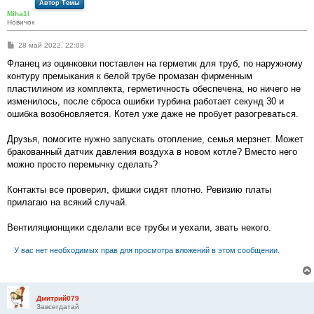
Автор Темы
Miha1l
Новичок
С
28 май 2022, 22:08
о
о
Фланец из оцинковки поставлен на герметик для труб, по наружному
б
контуру премыкания к белой трубе промазан фирменным
щ
е
пластилином из комплекта, герметичность обеспечена, но ничего не
н
изменилось, после сброса ошибки турбина работает секунд 30 и
и
е
ошибка возобновляется. Котел уже даже не пробует разогреваться.
Друзья, помогите нужно запускать отопление, семья мерзнет. Может
бракованный датчик давления воздуха в новом котле? Вместо него
можно просто перемычку сделать?
Контакты все проверил, фишки сидят плотно. Ревизию платы
прилагаю на всякий случай.
Вентиляционщики сделали все трубы и уехали, звать некого.
У вас нет необходимых прав для просмотра вложений в этом сообщении.
Дмитрий079
Завсегдатай