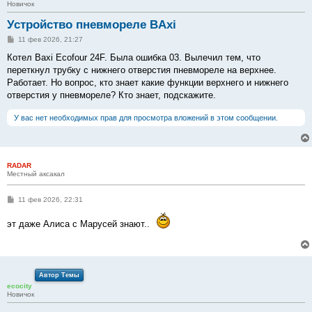
Новичок
Устройство пневмореле BAxi
С
11 фев 2026, 21:27
о
о
Котел Baxi Ecofour 24F. Была ошибка 03. Вылечил тем, что
б
переткнул трубку с нижнего отверстия пневмореле на верхнее.
щ
е
Работает. Но вопрос, кто знает какие функции верхнего и нижнего
н
отверстия у пневмореле? Кто знает, подскажите.
и
е
У вас нет необходимых прав для просмотра вложений в этом сообщении.
RADAR
Местный аксакал
С
11 фев 2026, 22:31
о
о
эт даже Алиса с Марусей знают..
б
щ
е
н
и
е
Автор Темы
ecocity
Новичок