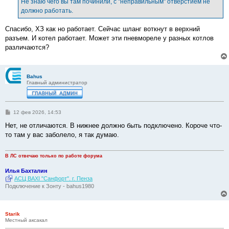
Не знаю чего вы там починили, с "неправильным" отверстием не
н
должно работать.
и
е
Спасибо, ХЗ как но работает. Сейчас шланг воткнут в верхний
разъем. И котел работает. Может эти пневмореле у разных котлов
различаются?
Bahus
Главный администратор
С
12 фев 2026, 14:53
о
о
Нет, не отличаются. В нижнее должно быть подключено. Короче что-
б
то там у вас заболело, я так думаю.
щ
е
н
и
В ЛС отвечаю только по работе форума
е
Илья Бахталин
АСЦ BAXI "Санфорт". г. Пенза
Подключение к Зонту - bahus1980
Starik
Местный аксакал