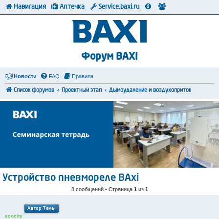
Навигация
Аптечка
Service.baxi.ru
Форум BAXI
Новости
FAQ
Правила
Список форумов
Проектный этап
Дымоудаление и воздухоприток
Устройство пневмореле BAxi
8 сообщений • Страница
1
из
1
Автор Темы
ecocity