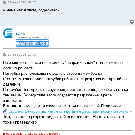
С
12 фев 2026, 09:35
о
о
у меня нет Алисы, поделитесь
б
щ
е
н
и
е
Bahus
Главный администратор
С
12 фев 2026, 10:09
о
о
Не знаю чего вы там починили, с "неправильным" отверстием не
б
должно работать.
щ
е
Патрубки расположены по разные стороны мембраны.
н
Соответственно, один патрубок работает на разряжение, другой на
и
е
давление.
На трубке Вентури есть заужение, соответственно, скорость потока
там выше. Вследствие этого создаётся разряжение и реле
замыкается.
Вот вам в помощь для изучения статья с вражеской Педивикии.
Эффект Вентури является следствием действия закона Бернулли
Там, правда, в разрезе жидкостей описывается. Но для газов это
тоже справедливо
В ЛС отвечаю только по работе форума