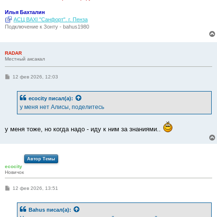
Илья Бахталин
АСЦ BAXI "Санфорт". г. Пенза
Подключение к Зонту - bahus1980
RADAR
Местный аксакал
С
12 фев 2026, 12:03
о
о
б
ecocity
писал(а):
щ
е
у меня нет Алисы, поделитесь
н
и
е
у меня тоже, но когда надо - иду к ним за знаниями..
Автор Темы
ecocity
Новичок
С
12 фев 2026, 13:51
о
о
б
Bahus
писал(а):
щ
е