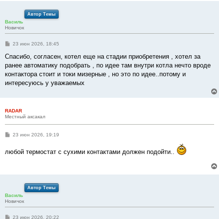
и
е
Автор Темы
Василь
Новичок
С
23 июн 2026, 18:45
о
о
Спасибо, согласен, котел еще на стадии приобретения , хотел за
б
ранее автоматику подобрать , по идее там внутри котла нечто вроде
щ
е
контактора стоит и токи мизерные , но это по идее..потому и
н
интересуюсь у уважаемых
и
е
RADAR
Местный аксакал
С
23 июн 2026, 19:19
о
о
любой термостат с сухими контактами должен подойти..
б
щ
е
н
и
е
Автор Темы
Василь
Новичок
С
23 июн 2026, 20:22