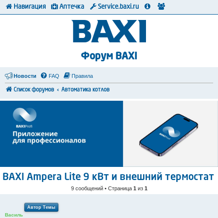
Навигация
Аптечка
Service.baxi.ru
Форум BAXI
Новости
FAQ
Правила
Список форумов
Автоматика котлов
BAXI Ampera Lite 9 кВт и внешний термостат
9 сообщений • Страница
1
из
1
Автор Темы
Василь