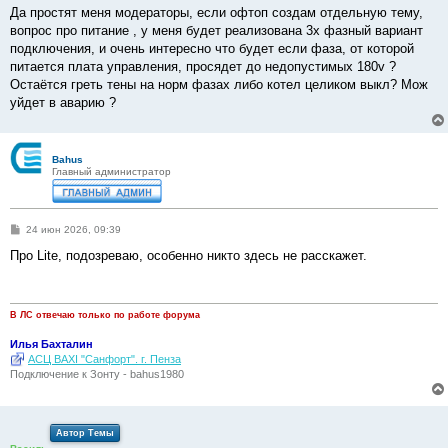
о
Да простят меня модераторы, если офтоп создам отдельную тему,
б
вопрос про питание , у меня будет реализована 3х фазный вариант
щ
е
подключения, и очень интересно что будет если фаза, от которой
н
питается плата управления, просядет до недопустимых 180v ?
и
е
Остаётся греть тены на норм фазах либо котел целиком выкл? Мож
уйдет в аварию ?
Bahus
Главный администратор
С
24 июн 2026, 09:39
о
о
Про Lite, подозреваю, особенно никто здесь не расскажет.
б
щ
е
н
и
В ЛС отвечаю только по работе форума
е
Илья Бахталин
АСЦ BAXI "Санфорт". г. Пенза
Подключение к Зонту - bahus1980
Автор Темы