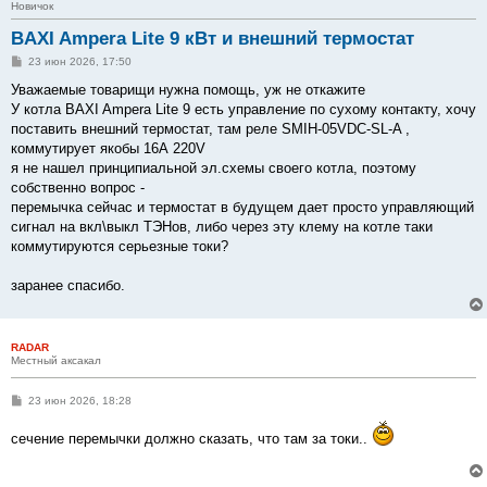
Новичок
BAXI Ampera Lite 9 кВт и внешний термостат
С
23 июн 2026, 17:50
о
о
Уважаемые товарищи нужна помощь, уж не откажите
б
У котла BAXI Ampera Lite 9 есть управление по сухому контакту, хочу
щ
е
поставить внешний термостат, там реле SMIH-05VDC-SL-A ,
н
коммутирует якобы 16А 220V
и
е
я не нашел принципиальной эл.схемы своего котла, поэтому
собственно вопрос -
перемычка сейчас и термостат в будущем дает просто управляющий
сигнал на вкл\выкл ТЭНов, либо через эту клему на котле таки
коммутируются серьезные токи?
заранее спасибо.
RADAR
Местный аксакал
С
23 июн 2026, 18:28
о
о
сечение перемычки должно сказать, что там за токи..
б
щ
е
н