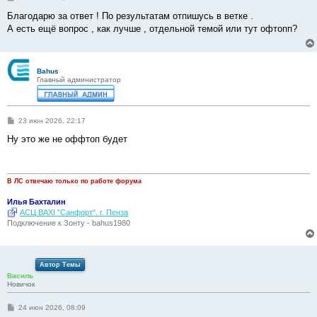
о
о
Благодарю за ответ ! По результатам отпишусь в ветке .
б
А есть ещё вопрос , как лучше , отдельной темой или тут офтопп?
щ
е
н
и
е
Bahus
Главный администратор
С
23 июн 2026, 22:17
о
о
Ну это же не оффтоп будет
б
щ
е
н
и
В ЛС отвечаю только по работе форума
е
Илья Бахталин
АСЦ BAXI "Санфорт". г. Пенза
Подключение к Зонту - bahus1980
Автор Темы
Василь
Новичок
С
24 июн 2026, 08:09
о