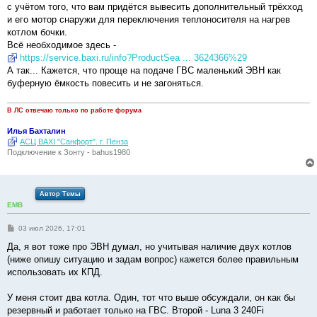
с учётом того, что вам придётся вывесить дополнительный трёхход
и его мотор снаружи для переключения теплоносителя на нагрев
котлом бочки.
Всё необходимое здесь -
https://service.baxi.ru/info?ProductSea ... 3624366%29
А так... Кажется, что проще на подаче ГВС маленький ЭВН как
буферную ёмкость повесить и не загоняться.
В ЛС отвечаю только по работе форума
Илья Бахталин
АСЦ BAXI "Санфорт". г. Пенза
Подключение к Зонту - bahus1980
Автор Темы
EMB
С
03 июл 2026, 17:01
о
о
Да, я вот тоже про ЭВН думал, но учитывая наличие двух котлов
б
(ниже опишу ситуацию и задам вопрос) кажется более правильным
щ
е
использовать их КПД.
н
и
е
У меня стоит два котла. Один, тот что выше обсуждали, он как бы
резервный и работает только на ГВС. Второй - Luna 3 240Fi