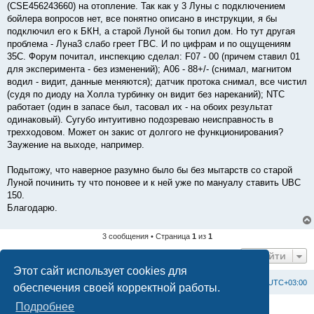
(CSE456243660) на отопление. Так как у 3 Луны с подключением
бойлера вопросов нет, все понятно описано в инструкции, я бы
подключил его к БКН, а старой Луной бы топил дом. Но тут другая
проблема - Луна3 слабо греет ГВС. И по цифрам и по ощущениям
35С. Форум почитал, инспекцию сделал: F07 - 00 (причем ставил 01
для эксперимента - без изменений); А06 - 88+/- (снимал, магнитом
водил - видит, данные меняются); датчик протока снимал, все чистил
(судя по диоду на Холла турбинку он видит без нареканий); NTC
работает (один в запасе был, тасовал их - на обоих результат
одинаковый). Сугубо интуитивно подозреваю неисправность в
трехходовом. Может он закис от долгого не функционирования?
Заужение на выходе, например.
Подытожу, что наверное разумно было бы без мытарств со старой
Луной починить ту что поновее и к ней уже по мануалу ставить UBC
150.
Благодарю.
3 сообщения • Страница
1
из
1
Перейти
Этот сайт использует cookies для
Список форумов
С
в
я
з
а
т
ь
с
я
с
а
д
м
и
н
и
с
т
р
а
ц
и
е
й
Часовой пояс:
UTC+03:00
обеспечения своей корректной работы.
Подробнее
Создано на основе
phpBB
® Forum Software © phpBB Limited