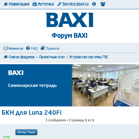
Навигация
Аптечка
Service.baxi.ru
Форум BAXI
Новости
FAQ
Правила
Список форумов
Проектный этап
Устройство системы ГВС
БКН для Luna 240Fi
3 сообщения • Страница
1
из
1
Автор Темы
EMB