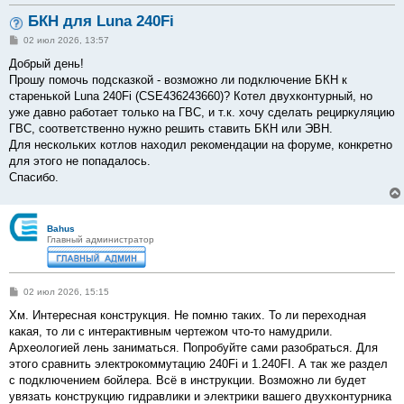
БКН для Luna 240Fi
С
02 июл 2026, 13:57
о
о
Добрый день!
б
Прошу помочь подсказкой - возможно ли подключение БКН к
щ
е
старенькой Luna 240Fi (CSE436243660)? Котел двухконтурный, но
н
уже давно работает только на ГВС, и т.к. хочу сделать рециркуляцию
и
е
ГВС, соответственно нужно решить ставить БКН или ЭВН.
Для нескольких котлов находил рекомендации на форуме, конкретно
для этого не попадалось.
Спасибо.
Bahus
Главный администратор
С
02 июл 2026, 15:15
о
о
Хм. Интересная конструкция. Не помню таких. То ли переходная
б
какая, то ли с интерактивным чертежом что-то намудрили.
щ
е
Археологией лень заниматься. Попробуйте сами разобраться. Для
н
этого сравнить электрокоммутацию 240Fi и 1.240FI. А так же раздел
и
е
с подключением бойлера. Всё в инструкции. Возможно ли будет
увязать конструкцию гидравлики и электрики вашего двухконтурника