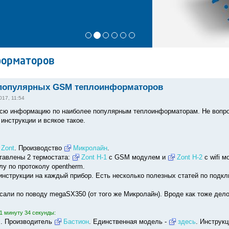
форматоров
популярных GSM теплоинформаторов
017, 11:54
сю информацию по наиболее популярным теплоинформаторам. Не вопрос
инструкции и всякое такое.
Zont
. Производство
Микролайн
.
тавлены 2 термостата:
Zont H-1
с GSM модулем и
Zont H-2
с wifi 
лу по протоколу opentherm.
инструкции на каждый прибор. Есть несколько полезных статей по подкл
сали по поводу megaSX350 (от того же Микролайн). Вроде как тоже дел
1 минуту 34 секунды:
M. Производитель
Бастион
. Единственная модель -
здесь
. Инструк