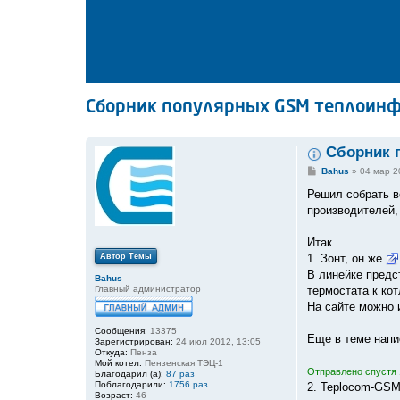
Сборник популярных GSM теплоин
Сборник 
С
Bahus
»
04 мар 2
о
о
Решил собрать в
б
производителей, 
щ
е
н
Итак.
и
е
Автор Темы
1. Зонт, он же
В линейке предс
Bahus
Главный администратор
термостата к кот
На сайте можно 
Сообщения:
13375
Еще в теме напи
Зарегистрирован:
24 июл 2012, 13:05
Откуда:
Пенза
Мой котел:
Пензенская ТЭЦ-1
Отправлено спустя 
Благодарил (а):
87 раз
Поблагодарили:
1756 раз
2. Teplocom-GS
Возраст:
46