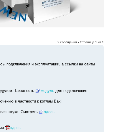
2 сообщения • Страница
1
из
1
ы подключения и эксплуатации, а ссылки на сайты
модулем. Также есть
модуль
для подключения
ючению в частности к котлам Baxi
овая штука. Смотреть
здесь
.
ция
здесь
.