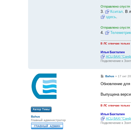
Отправлено спустя 
3.
Кситал
. В 
здесь
.
Отправлено спустя 
4.
Телеметрик
В ЛС отвечаю только
Илья Бахталин
АСЦ BAXI "Санфо
Подключение к Зонт
С
Bahus
»
17 окт 20
о
о
Обновление для
б
щ
е
Выпущена верси
н
и
е
В ЛС отвечаю только
Автор Темы
Илья Бахталин
Bahus
АСЦ BAXI "Санфо
Главный администратор
Подключение к Зонт