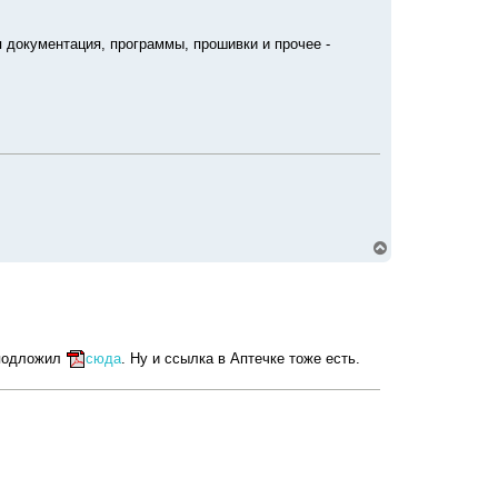
 документация, программы, прошивки и прочее -
В
е
р
н
у
т
ь
с
 подложил
сюда
. Ну и ссылка в Аптечке тоже есть.
я
к
н
а
ч
а
л
у