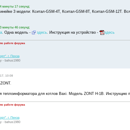
4 минуты 17 секунд:
линейке 3 модели: Кситал-GSM-4Т, Кситал-GSM-8Т, Кситал-GSM-12Т. Вся
3 минуты 46 секунд:
а
. Одна модель -
здесь
. Инструкция на устройство -
здесь
 по работе форума
рт". г. Пенза
у - bahus1980
17, 10:08
 ZONT.
я теплоинформатора для котлов Baxi. Модель ZONT H-1B. Инструкцию
 по работе форума
рт". г. Пенза
у - bahus1980