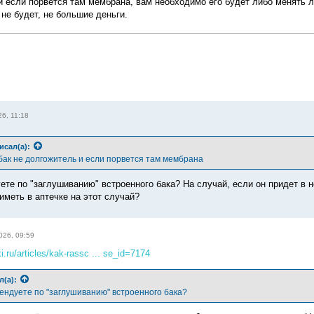
и если порвется там мембрана, вам необходимо его будет либо менять ли
не будет, не большие деньги.
6, 11:18
исал(а):
бак не долгожитель и если порвется там мембрана
ете по "заглушиванию" встроенного бака? На случай, если он придет в н
иметь в аптечке на этот случай?
026, 09:59
xi.ru/articles/kak-rassc ... se_id=7174
л(а):
ендуете по "заглушиванию" встроенного бака?