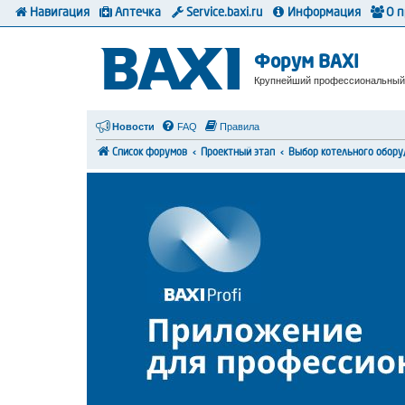
Навигация
Аптечка
Service.baxi.ru
Информация
О 
Форум BAXI
Крупнейший профессиональный
Новости
FAQ
Правила
Список форумов
Проектный этап
Выбор котельного обору