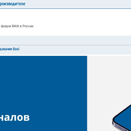
производителе
 форум BAXI в России
дования Baxi