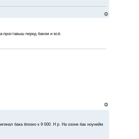
В
е
р
н
у
дка-проставыш перед баком и всё.
т
ь
с
я
к
н
а
ч
а
л
у
В
е
р
н
у
гинал бака близко к 9 000. Н р. На озоне бак ноунейм
т
ь
с