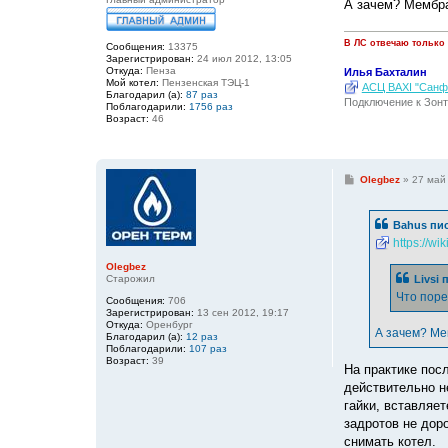
А зачем? Мембра
В ЛС отвечаю только
Сообщения:
13375
Зарегистрирован:
24 июл 2012, 13:05
Откуда:
Пенза
Илья Бахталин
Мой котел:
Пензенская ТЭЦ-1
АСЦ BAXI "Санфо
Благодарил (а):
87 раз
Подключение к Зонт
Поблагодарили:
1756 раз
Возраст:
46
С
Olegbez
»
27 май
о
о
б
Bahus
пис
щ
е
https://wi
н
и
Olegbez
е
Livsi
п
Старожил
Что поре
Сообщения:
706
Зарегистрирован:
13 сен 2012, 19:17
Откуда:
Оренбург
А зачем? Ме
Благодарил (а):
12 раз
Поблагодарили:
107 раз
Возраст:
39
На практике пос
действительно н
гайки, вставляет
задротов не дор
снимать котел.