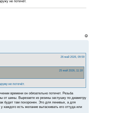
а
ружу не потечёт.
ч
а
л
у
В
е
р
н
у
т
ь
26 май 2026, 09:59
с
я
к
25 май 2026, 11:18
н
а
ч
а
ружу не потечёт.
л
у
ечении времени он обязательно потечет. Резьба
ры от шины. Вырезаете из резины заглушку по диаметру
бак будет там похоронен. Это для ленивых, а для
 у каждого есть желание вытаскивать его оттуда или