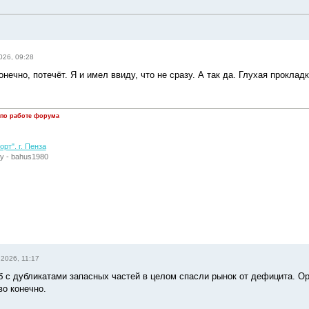
026, 09:28
конечно, потечёт. Я и имел ввиду, что не сразу. А так да. Глухая прокла
 по работе форума
рт". г. Пенза
у - bahus1980
2026, 11:17
 с дубликатами запасных частей в целом спасли рынок от дефицита. Ори
во конечно.