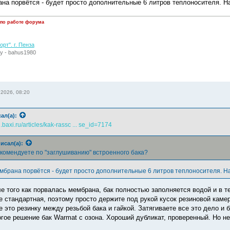
на порвётся - будет просто дополнительные 6 литров теплоносителя. На
 по работе форума
рт". г. Пенза
у - bahus1980
 2026, 08:20
ал(а):
ki.baxi.ru/articles/kak-rassc ... se_id=7174
исал(а):
комендуете по "заглушиванию" встроенного бака?
мбрана порвётся - будет просто дополнительные 6 литров теплоносителя. На
ле того как порвалась мембрана, бак полностью заполняется водой и в т
е стандартная, поэтому просто держите под рукой кусок резиновой каме
е это резинку между резьбой бака и гайкой. Затягиваете все это дело и 
огое решение бак Warmat c озона. Хороший дубликат, проверенный. Но не