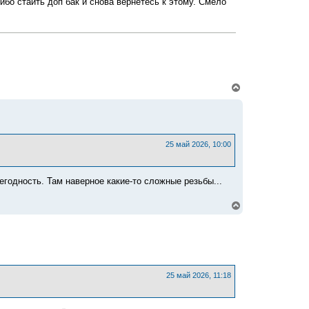
бо стаить доп бак и снова вернетесь к этому. Смело
к
н
а
ч
а
л
у
В
е
р
н
у
т
ь
25 май 2026, 10:00
с
я
к
егодность. Там наверное какие-то сложные резьбы...
н
а
ч
В
а
е
л
р
у
н
у
т
ь
с
25 май 2026, 11:18
я
к
н