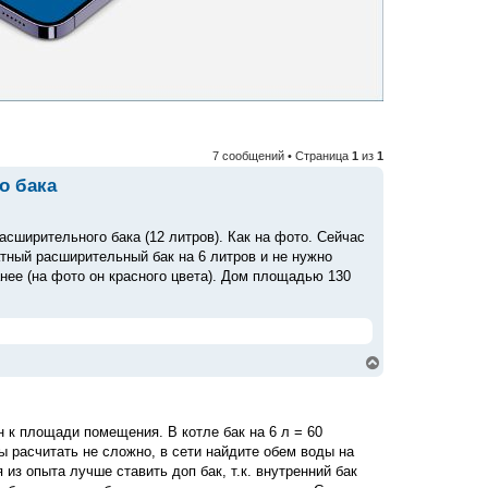
7 сообщений • Страница
1
из
1
о бака
сширительного бака (12 литров). Как на фото. Сейчас
атный расширительный бак на 6 литров и не нужно
нее (на фото он красного цвета). Дом площадью 130
В
е
р
н
у
н к площади помещения. В котле бак на 6 л = 60
т
 расчитать не сложно, в сети найдите обем воды на
ь
с
 из опыта лучше ставить доп бак, т.к. внутренний бак
я