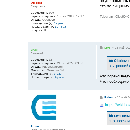
не долгожитель 
и
Olegbez
е
стаьте лищшним 
Старожил
Сообщения:
706
Зарегистрирован:
13 сен 2012, 19:17
Telegram : Oleg9040
Откуда:
Оренбург
Благодарил (а):
12 раз
Поблагодарили:
107 раз
Возраст:
39
С
Livsi
»
25 май 202
Livsi
о
Бывалый
о
б
Сообщения:
72
Olegbez
п
щ
Зарегистрирован:
21 окт 2024, 03:58
е
внутренний 
Откуда:
Кировская обл
н
Мой котел:
Эко-нова 24f
и
Благодарил (а):
5 раз
е
Что порекоменду
Поблагодарили:
4 раза
Что необходимо 
С
Bahus
»
26 май 2
о
о
https://wiki.ba
б
щ
е
Livsi
писа
н
Что пореком
и
е
Bahus
Главный администратор