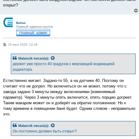
открыт?
Bahus
Главный администратор
С
19 июн 2026, 12:28
о
о
б
Malancik
писал(а):
щ
е
держит уже просто 40 градусов с моргающей индикацией
н
радиатора.
и
е
Естественно мигает. Задано-то 55, а на датчике 40. Поэтому он
считает что не догрел. Но включиться он не может, потому что с
завода задано 3 минуты между включениями (изменяемый
параметр). Через 3 минуты опять включится, опять порцию догреет.
Таким макаром может он и доберёт на обратке положенное. Но к
тому времени в помещении баня будет. Одним словом - неправильно
это.
Malancik
писал(а):
Он постоянно должен быть открыт?