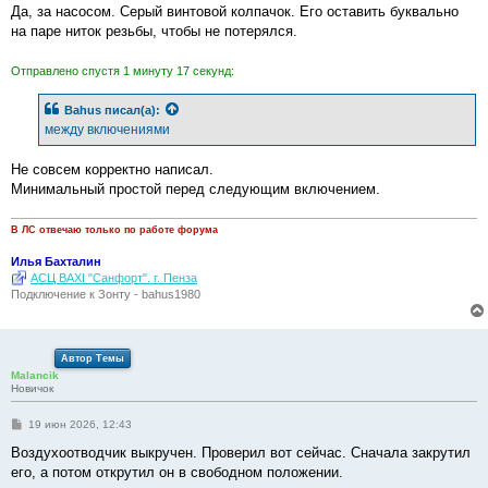
Да, за насосом. Серый винтовой колпачок. Его оставить буквально
на паре ниток резьбы, чтобы не потерялся.
Отправлено спустя 1 минуту 17 секунд:
Bahus
писал(а):
между включениями
Не совсем корректно написал.
Минимальный простой перед следующим включением.
В ЛС отвечаю только по работе форума
Илья Бахталин
АСЦ BAXI "Санфорт". г. Пенза
Подключение к Зонту - bahus1980
Автор Темы
Malancik
Новичок
С
19 июн 2026, 12:43
о
о
Воздухоотводчик выкручен. Проверил вот сейчас. Сначала закрутил
б
его, а потом открутил он в свободном положении.
щ