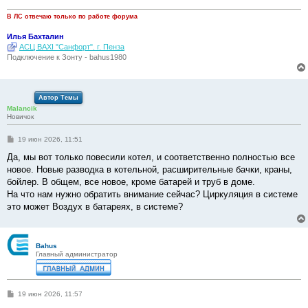
В ЛС отвечаю только по работе форума
Илья Бахталин
АСЦ BAXI "Санфорт". г. Пенза
Подключение к Зонту - bahus1980
Автор Темы
Malancik
Новичок
С
19 июн 2026, 11:51
о
о
Да, мы вот только повесили котел, и соответственно полностью все
б
новое. Новые разводка в котельной, расширительные бачки, краны,
щ
е
бойлер. В общем, все новое, кроме батарей и труб в доме.
н
На что нам нужно обратить внимание сейчас? Циркуляция в системе
и
е
это может Воздух в батареях, в системе?
Bahus
Главный администратор
С
19 июн 2026, 11:57
о