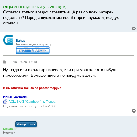
е
н
Отправлено спустя 2 минуты 25 секунд:
и
е
Остается только воздух стравить ещё раз со всех батарей
подольше? Перед запуском мы все батареи спускали, воздух
сгоняли.
Bahus
Главный администратор
С
19 июн 2026, 13:10
о
о
Ну тогда или в фильтр нанесло, или при монтаже что-нибудь
б
накосорезили. Больше ничего не придумывается.
щ
е
н
и
В ЛС отвечаю только по работе форума
е
Илья Бахталин
АСЦ BAXI "Санфорт". г. Пенза
Подключение к Зонту - bahus1980
Автор Темы
Malancik
Новичок