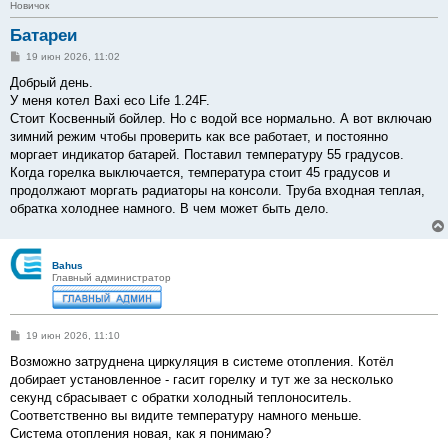
Новичок
Батареи
С
19 июн 2026, 11:02
о
о
Добрый день.
б
У меня котел Baxi eco Life 1.24F.
щ
е
Стоит Косвенный бойлер. Но с водой все нормально. А вот включаю
н
зимний режим чтобы проверить как все работает, и постоянно
и
е
моргает индикатор батарей. Поставил температуру 55 градусов.
Когда горелка выключается, температура стоит 45 градусов и
продолжают моргать радиаторы на консоли. Труба входная теплая,
обратка холоднее намного. В чем может быть дело.
Bahus
Главный администратор
С
19 июн 2026, 11:10
о
о
Возможно затруднена циркуляция в системе отопления. Котёл
б
добирает установленное - гасит горелку и тут же за несколько
щ
е
секунд сбрасывает с обратки холодный теплоноситель.
н
Соответственно вы видите температуру намного меньше.
и
е
Система отопления новая, как я понимаю?