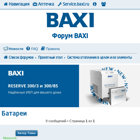
Навигация
Аптечка
Service.baxi.ru
Форум BAXI
Новости
FAQ
Правила
Список форумов
Проектный этап
Система отопления в целом и ее элементы
Батареи
9 сообщений • Страница
1
из
1
Автор Темы
Malancik