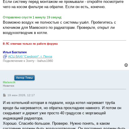
о
Если систему перед монтажом не промывали - откройте посмотрите
б
чего на косом фильтре на обратке. Если он есть, конечно.
щ
е
н
Отправлено спустя 1 минуту 19 секунд:
и
е
Возможно воздух не полностью с системы ушёл. Пробегитесь с
ключиком для Маевского по радиаторам. Проверьте, открыт ли
воздухоотводчик в котле.
В ЛС отвечаю только по работе форума
Илья Бахталин
АСЦ BAXI "Санфорт". г. Пенза
Подключение к Зонту - bahus1980
Автор Темы
Malancik
Новичок
С
19 июн 2026, 12:17
о
о
И из котельной которая в подвале, когда котел нагревает труба
б
вроде бы нагревается, но обратка прохладнее намного. И потом он
щ
е
скидывает и держит уже просто 40 градусов с моргающей
н
индикацией радиатора.
и
е
Хорошо. Спасибо большое. Проверю. Нужно понять, в каком
состояние должен быть воздухоотводчик. Он постоянно должен быть