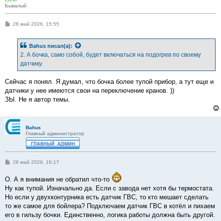
Бывалый
С
28 май 2026, 15:55
о
о
б
Bahus
писал(а):
щ
е
2. А бочка, само собой, будет включаться на подогрев по своему
н
датчику.
и
е
Сейчас я понял. Я думал, что бочка более тупой прибор, а тут еще и
датчики у нее имеются свои на переключение кранов. ))
ЗЫ. Не я автор темы.
Bahus
Главный администратор
С
28 май 2026, 16:17
о
о
О. А я внимания не обратил что-то
б
щ
Ну как тупой. Изначально да. Если с завода нет хотя бы термостата.
е
Но если у двухконтурника есть датчик ГВС, то кто мешает сделать
н
и
то же самое для бойлера? Подключаем датчик ГВС в котёл и пихаем
е
его в гильзу бочки. Единственно, логика работы должна быть другой.