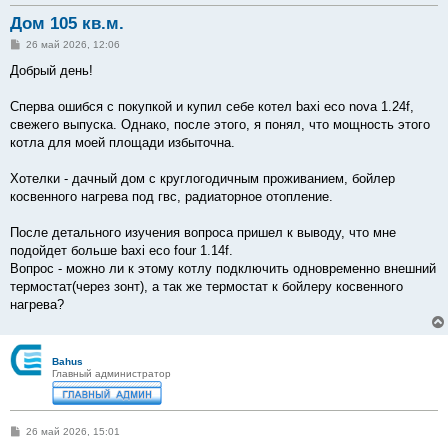
Дом 105 кв.м.
С
26 май 2026, 12:06
о
о
Добрый день!
б
щ
е
Сперва ошибся с покупкой и купил себе котел baxi eco nova 1.24f,
н
свежего выпуска. Однако, после этого, я понял, что мощность этого
и
е
котла для моей площади избыточна.
Хотелки - дачный дом с круглогодичным проживанием, бойлер
косвенного нагрева под гвс, радиаторное отопление.
После детального изучения вопроса пришел к выводу, что мне
подойдет больше baxi eco four 1.14f.
Вопрос - можно ли к этому котлу подключить одновременно внешний
термостат(через зонт), а так же термостат к бойлеру косвенного
нагрева?
Bahus
Главный администратор
С
26 май 2026, 15:01
о