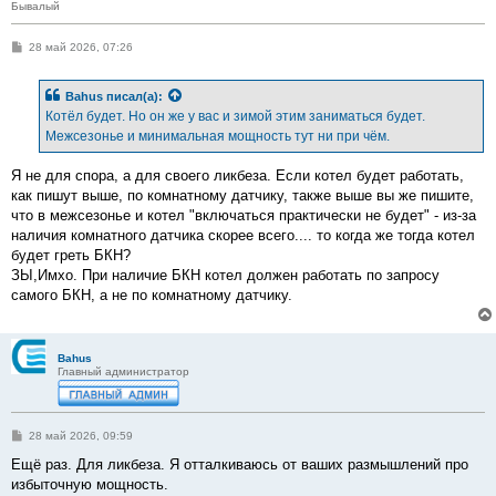
Бывалый
С
28 май 2026, 07:26
о
о
б
Bahus
писал(а):
щ
е
Котёл будет. Но он же у вас и зимой этим заниматься будет.
н
Межсезонье и минимальная мощность тут ни при чём.
и
е
Я не для спора, а для своего ликбеза. Если котел будет работать,
как пишут выше, по комнатному датчику, также выше вы же пишите,
что в межсезонье и котел "включаться практически не будет" - из-за
наличия комнатного датчика скорее всего.... то когда же тогда котел
будет греть БКН?
ЗЫ,Имхо. При наличие БКН котел должен работать по запросу
самого БКН, а не по комнатному датчику.
Bahus
Главный администратор
С
28 май 2026, 09:59
о
о
Ещё раз. Для ликбеза. Я отталкиваюсь от ваших размышлений про
б
избыточную мощность.
щ