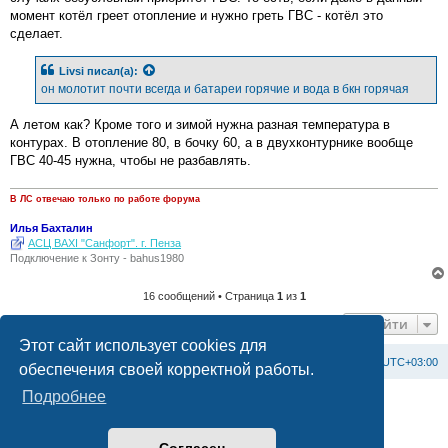
момент котёл греет отопление и нужно греть ГВС - котёл это
сделает.
Livsi
писал(а):
он молотит почти всегда и батареи горячие и вода в бкн горячая
А летом как? Кроме того и зимой нужна разная температура в
контурах. В отопление 80, в бочку 60, а в двухконтурнике вообще
ГВС 40-45 нужна, чтобы не разбавлять.
В ЛС отвечаю только по работе форума
Илья Бахталин
АСЦ BAXI "Санфорт". г. Пенза
Подключение к Зонту - bahus1980
16 сообщений • Страница
1
из
1
Перейти
Этот сайт использует cookies для
Список форумов
С
в
я
з
а
т
ь
с
я
с
а
д
м
и
н
и
с
т
р
а
ц
и
е
й
Часовой пояс:
UTC+03:00
обеспечения своей корректной работы.
Подробнее
Создано на основе
phpBB
® Forum Software © phpBB Limited
Официальный сайт BAXI в России
Конфиденциальность
|
Правила