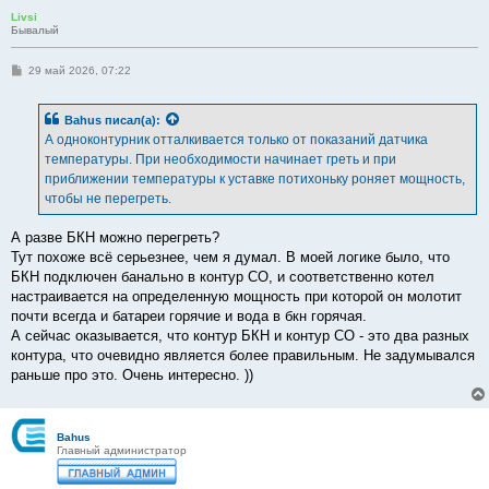
е
Livsi
Бывалый
С
29 май 2026, 07:22
о
о
б
Bahus
писал(а):
щ
е
А одноконтурник отталкивается только от показаний датчика
н
температуры. При необходимости начинает греть и при
и
е
приближении температуры к уставке потихоньку роняет мощность,
чтобы не перегреть.
А разве БКН можно перегреть?
Тут похоже всё серьезнее, чем я думал. В моей логике было, что
БКН подключен банально в контур СО, и соответственно котел
настраивается на определенную мощность при которой он молотит
почти всегда и батареи горячие и вода в бкн горячая.
А сейчас оказывается, что контур БКН и контур СО - это два разных
контура, что очевидно является более правильным. Не задумывался
раньше про это. Очень интересно. ))
Bahus
Главный администратор