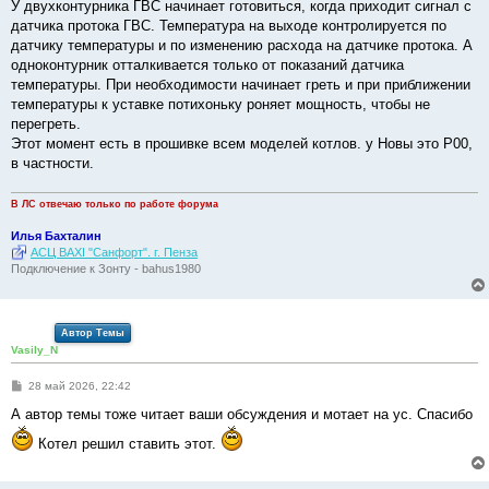
У двухконтурника ГВС начинает готовиться, когда приходит сигнал с
датчика протока ГВС. Температура на выходе контролируется по
датчику температуры и по изменению расхода на датчике протока. А
одноконтурник отталкивается только от показаний датчика
температуры. При необходимости начинает греть и при приближении
температуры к уставке потихоньку роняет мощность, чтобы не
перегреть.
Этот момент есть в прошивке всем моделей котлов. у Новы это P00,
в частности.
В ЛС отвечаю только по работе форума
Илья Бахталин
АСЦ BAXI "Санфорт". г. Пенза
Подключение к Зонту - bahus1980
Автор Темы
Vasily_N
С
28 май 2026, 22:42
о
о
А автор темы тоже читает ваши обсуждения и мотает на ус. Спасибо
б
щ
Котел решил ставить этот.
е
н
и