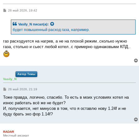
С
26 май 2026, 19:42
о
о
б
Vasily_N
писал(а):
щ
е
будет повышенный расход газа, например.
н
и
е
газ расходуется на нагрев, а не на плохой режим..сколько нужно
газа, столько и сьест любой котел..с примерно одинаковыми КПД..
Автор Темы
Vasily_N
С
26 май 2026, 21:19
о
о
Тоже правда, логично, спасибо. То есть в моих условиях котел на
б
износ работать всё же не будет?
щ
е
И, получается, нет минусов в том, что я оставлю нову 1.24f и не
н
буду брать эко фор 1.14f?
и
е
RADAR
Местный аксакал