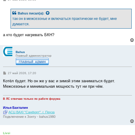
о
о
б
Bahus
писал(а):
щ
е
так он в межсезонье и включаться практически не будет, мне
н
думается.
и
е
а кто будет нагревать БКН?
Bahus
Главный администратор
С
27 май 2026, 17:20
о
о
Котёл будет. Но он же у вас и зимой этим заниматься будет.
б
Межсезонье и минимальная мощность тут ни при чём.
щ
е
н
и
В ЛС отвечаю только по работе форума
е
Илья Бахталин
АСЦ BAXI "Санфорт". г. Пенза
Подключение к Зонту - bahus1980
Livsi