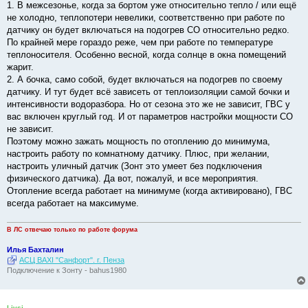
е
1. В межсезонье, когда за бортом уже относительно тепло / или ещё
н
не холодно, теплопотери невелики, соответственно при работе по
и
е
датчику он будет включаться на подогрев СО относительно редко.
По крайней мере гораздо реже, чем при работе по температуре
теплоносителя. Особенно весной, когда солнце в окна помещений
жарит.
2. А бочка, само собой, будет включаться на подогрев по своему
датчику. И тут будет всё зависеть от теплоизоляции самой бочки и
интенсивности водоразбора. Но от сезона это же не зависит, ГВС у
вас включен круглый год. И от параметров настройки мощности СО
не зависит.
Поэтому можно зажать мощность по отоплению до минимума,
настроить работу по комнатному датчику. Плюс, при желании,
настроить уличный датчик (Зонт это умеет без подключения
физического датчика). Да вот, пожалуй, и все мероприятия.
Отопление всегда работает на минимуме (когда активировано), ГВС
всегда работает на максимуме.
В ЛС отвечаю только по работе форума
Илья Бахталин
АСЦ BAXI "Санфорт". г. Пенза
Подключение к Зонту - bahus1980
Livsi