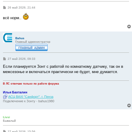
С
26 май 2026, 21:44
о
о
всё норм..
б
щ
е
н
и
е
Bahus
Главный администратор
С
27 май 2026, 09:33
о
о
Если планируется Зонт с работой по комнатному датчику, так он в
б
межсезонье и включаться практически не будет, мне думается.
щ
е
н
и
В ЛС отвечаю только по работе форума
е
Илья Бахталин
АСЦ BAXI "Санфорт". г. Пенза
Подключение к Зонту - bahus1980
Livsi
Бывалый
С
27 май 2026, 15:56