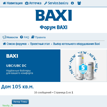
Навигация
Аптечка
Service.baxi.ru
Форум BAXI
Новости
FAQ
Правила
Список форумов
Проектный этап
Выбор котельного оборудования Baxi
Дом 105 кв.м.
16 сообщений • Страница
1
из
1
Автор Темы
Vasily_N