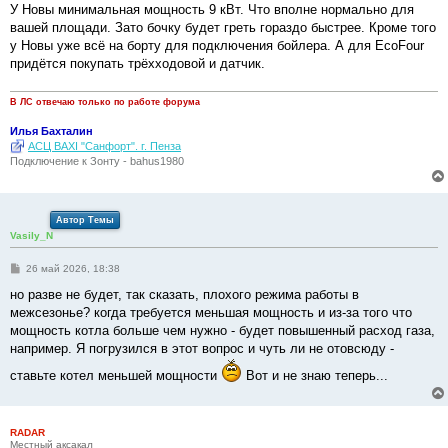
о
У Новы минимальная мощность 9 кВт. Что вполне нормально для
б
вашей площади. Зато бочку будет греть гораздо быстрее. Кроме того
щ
е
у Новы уже всё на борту для подключения бойлера. А для EcoFour
н
придётся покупать трёхходовой и датчик.
и
е
В ЛС отвечаю только по работе форума
Илья Бахталин
АСЦ BAXI "Санфорт". г. Пенза
Подключение к Зонту - bahus1980
Автор Темы
Vasily_N
С
26 май 2026, 18:38
о
о
но разве не будет, так сказать, плохого режима работы в
б
межсезонье? когда требуется меньшая мощность и из-за того что
щ
е
мощность котла больше чем нужно - будет повышенный расход газа,
н
например. Я погрузился в этот вопрос и чуть ли не отовсюду -
и
е
ставьте котел меньшей мощности
Вот и не знаю теперь...
RADAR
Местный аксакал