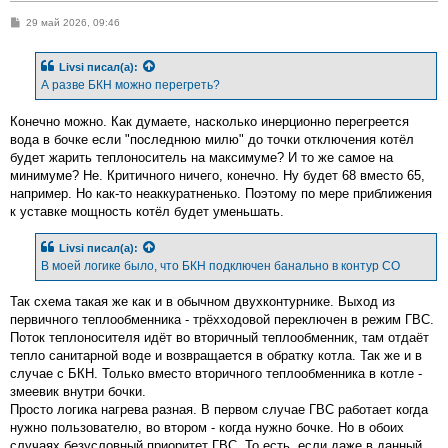
С
29 май 2026, 09:46
о
о
б
Livsi
писал(а):
щ
е
А разве БКН можно перегреть?
н
и
е
Конечно можно. Как думаете, насколько инерционно перегреется
вода в бочке если "последнюю милю" до точки отключения котёл
будет жарить теплоноситель на максимуме? И то же самое на
минимуме? Не. Критичного ничего, конечно. Ну будет 68 вместо 65,
например. Но как-то неаккуратненько. Поэтому по мере приближения
к уставке мощность котёл будет уменьшать.
Livsi
писал(а):
В моей логике было, что БКН подключен банально в контур СО
Так схема такая же как и в обычном двухконтурнике. Выход из
первичного теплообменника - трёхходовой переключен в режим ГВС.
Поток теплоносителя идёт во вторичный теплообменник, там отдаёт
тепло санитарной воде и возвращается в обратку котла. Так же и в
случае с БКН. Только вместо вторичного теплообменника в котле -
змеевик внутри бочки.
Просто логика нагрева разная. В первом случае ГВС работает когда
нужно пользователю, во втором - когда нужно бочке. Но в обоих
случаях безусловный приоритет ГВС. То есть, если даже в данный