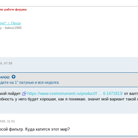
 по работе форума
рт". г. Пенза
у - bahus1980
6, 07:58
ал(а):
дите на 1" латунью и вся недолга
акой пойдет
https://www.vseinstrumenti.ru/product/f ... 6-1471813/
от валт
бность у него будет хорошая, как я понимаю. значит мой вариант такой 
026, 11:01
осой фильтр. Куда катится этот мир?