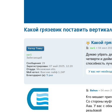
Какой грязевик поставить вертика
Какой гря
С
zar1
»
04 июл 202
Автор Темы
о
о
Думаю убрать де
zar1
б
Забегающий
четверти и дюйм
щ
е
способность луч
Сообщения:
29
н
Зарегистрирован:
07 май 2025, 12:20
и
Откуда:
Московская обл.
У вас нет необхо
е
Мой котел:
Baxi еко лайф 1.24F
Благодарил (а):
5 раз
С
Bahus
»
04 июл 2
о
о
Кто мешает прип
б
Со стороны муфт
щ
е
Ааа. У вас с обо
н
резьбовой
и