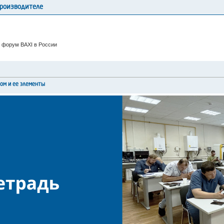
производителе
 форум BAXI в России
лом и ее элементы