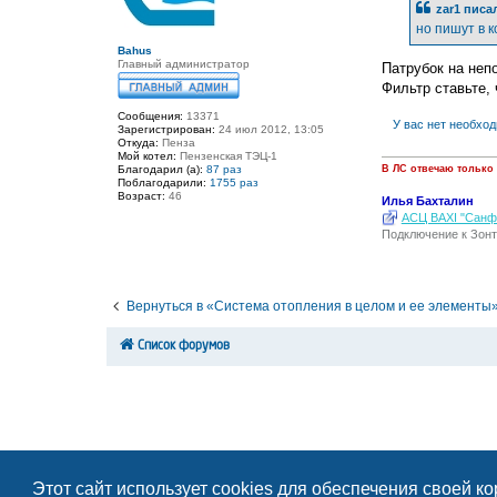
е
zar1
писал
н
но пишут в 
и
е
Bahus
Главный администратор
Патрубок на неп
Фильтр ставьте, 
Сообщения:
13371
У вас нет необхо
Зарегистрирован:
24 июл 2012, 13:05
Откуда:
Пенза
Мой котел:
Пензенская ТЭЦ-1
Благодарил (а):
87 раз
В ЛС отвечаю только
Поблагодарили:
1755 раз
Возраст:
46
Илья Бахталин
АСЦ BAXI "Санфо
Подключение к Зонт
Вернуться в «Система отопления в целом и ее элементы
Список форумов
Этот сайт использует cookies для обеспечения своей к