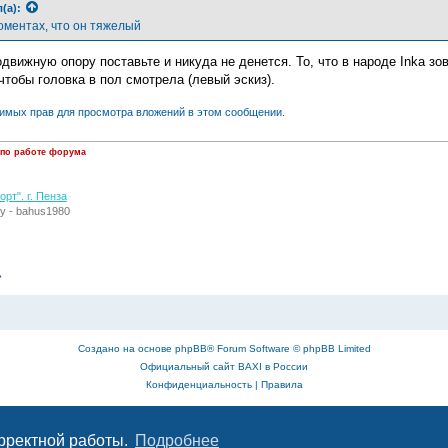
(а):
коментах, что он тяжелый
одвижную опору поставьте и никуда не денется. То, что в народе Inka з
чтобы головка в пол смотрела (левый эскиз).
димых прав для просмотра вложений в этом сообщении.
 по работе форума
рт". г. Пенза
у - bahus1980
»
Создано на основе
phpBB
® Forum Software © phpBB Limited
Официальный сайт BAXI в России
Конфиденциальность
|
Правила
орректной работы.
Подробнее