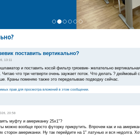
льно?
зевик поставить вертикально?
6, 13:11
шламатор и поставить косой фильтр грязевик- желательно вертикальная
. Читаю что три четверти очень заужает поток. Что делать ? дюймовый 
ше. Краны поменяю также это переделываю подводку сейчас.
димых прав для просмотра вложений в этом сообщении.
026, 20:58
аять муфту и американку 25х1"?
ы можно вообще просто футорку прикрутить. Впрочем как и на америка
их сторон американки. Ну так перейдите на 1" латунью и вся недолга. Х