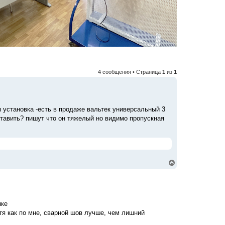
4 сообщения • Страница
1
из
1
 установка -есть в продаже вальтек универсальный 3
ставить? пишут что он тяжелый но видимо пропускная
В
е
р
н
у
т
нке
ь
с
отя как по мне, сварной шов лучше, чем лишний
я