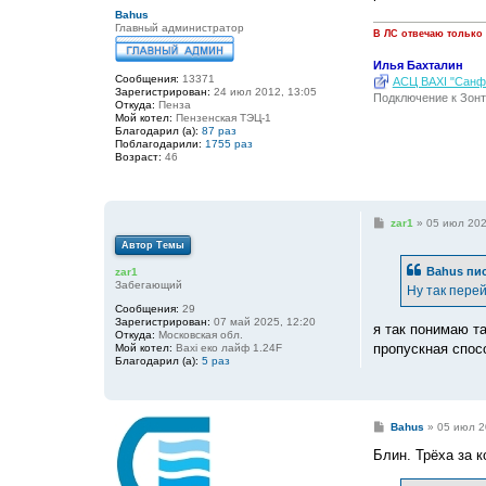
е
Bahus
Главный администратор
В ЛС отвечаю только
Илья Бахталин
Сообщения:
13371
АСЦ BAXI "Санфо
Зарегистрирован:
24 июл 2012, 13:05
Подключение к Зонт
Откуда:
Пенза
Мой котел:
Пензенская ТЭЦ-1
Благодарил (а):
87 раз
Поблагодарили:
1755 раз
Возраст:
46
С
zar1
»
05 июл 202
о
Автор Темы
о
б
Bahus
пис
zar1
щ
Забегающий
е
Ну так перей
н
Сообщения:
29
и
Зарегистрирован:
07 май 2025, 12:20
е
я так понимаю т
Откуда:
Московская обл.
пропускная спосо
Мой котел:
Baxi еко лайф 1.24F
Благодарил (а):
5 раз
С
Bahus
»
05 июл 2
о
о
Блин. Трёха за к
б
щ