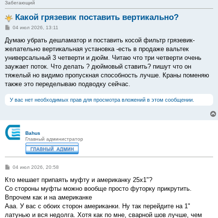
Забегающий
Какой грязевик поставить вертикально?
С
04 июл 2026, 13:11
о
о
Думаю убрать дешламатор и поставить косой фильтр грязевик-
б
желательно вертикальная установка -есть в продаже вальтек
щ
е
универсальный 3 четверти и дюйм. Читаю что три четверти очень
н
заужает поток. Что делать ? дюймовый ставить? пишут что он
и
е
тяжелый но видимо пропускная способность лучше. Краны поменяю
также это переделываю подводку сейчас.
У вас нет необходимых прав для просмотра вложений в этом сообщении.
Bahus
Главный администратор
С
04 июл 2026, 20:58
о
о
Кто мешает припаять муфту и американку 25х1"?
б
Со стороны муфты можно вообще просто футорку прикрутить.
щ
е
Впрочем как и на американке
н
Ааа. У вас с обоих сторон американки. Ну так перейдите на 1"
и
е
латунью и вся недолга. Хотя как по мне, сварной шов лучше, чем