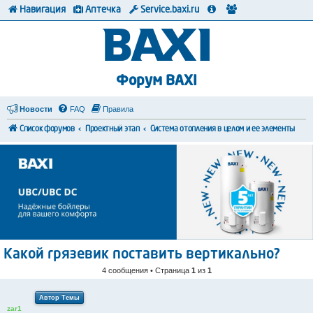
Навигация
Аптечка
Service.baxi.ru
Форум BAXI
Новости
FAQ
Правила
Список форумов
Проектный этап
Система отопления в целом и ее элементы
Какой грязевик поставить вертикально?
4 сообщения • Страница
1
из
1
Автор Темы
zar1