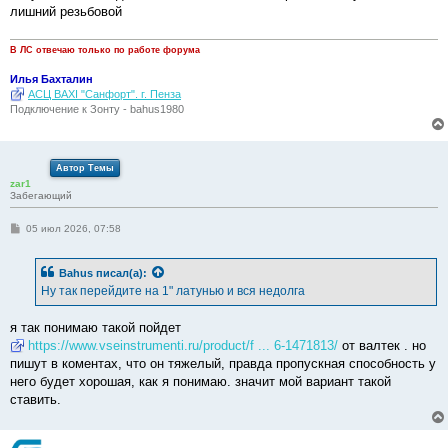
лишний резьбовой
В ЛС отвечаю только по работе форума
Илья Бахталин
АСЦ BAXI "Санфорт". г. Пенза
Подключение к Зонту - bahus1980
Автор Темы
zar1
Забегающий
С
05 июл 2026, 07:58
о
о
б
Bahus
писал(а):
щ
е
Ну так перейдите на 1" латунью и вся недолга
н
и
е
я так понимаю такой пойдет
https://www.vseinstrumenti.ru/product/f ... 6-1471813/
от валтек . но
пишут в коментах, что он тяжелый, правда пропускная способность у
него будет хорошая, как я понимаю. значит мой вариант такой
ставить.