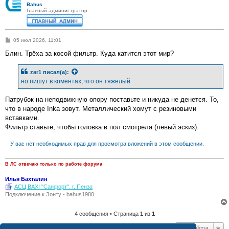
Bahus
Главный администратор
С
05 июл 2026, 11:01
о
о
Блин. Трёха за косой фильтр. Куда катится этот мир?
б
щ
е
zar1
писал(а):
н
но пишут в коментах, что он тяжелый
и
е
Патрубок на неподвижную опору поставьте и никуда не денется. То,
что в народе Inka зовут. Металлический хомут с резиновыми
вставками.
Фильтр ставьте, чтобы головка в пол смотрела (левый эскиз).
У вас нет необходимых прав для просмотра вложений в этом сообщении.
В ЛС отвечаю только по работе форума
Илья Бахталин
АСЦ BAXI "Санфорт". г. Пенза
Подключение к Зонту - bahus1980
4 сообщения • Страница
1
из
1
Перейти