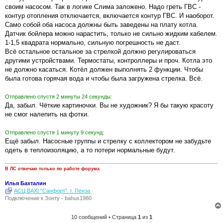
своим насосом. Так в логике Слима заложено. Надо греть ГВС -
контур отопления отключается, включается контур ГВС. И наоборот.
Само собой оба насоса должны быть заведены на плату котла.
Датчик бойлера можно нарастить, только не сильно жидким кабелем.
1-1,5 квадрата нормально, сильную погрешность не даст.
Всё остальное остальное за стрелкой должно регулироваться
другими устройствами. Термостаты, контроллеры и проч. Котла это
не должно касаться. Котёл должен выполнять 2 функции. Чтобы
была готова горячая вода и чтобы была загружена стрелка. Всё.
Отправлено спустя 2 минуты 24 секунды:
Да, забыл. Чёткие картиночки. Вы не художник? Я бы такую красоту
не смог налепить на фотки.
Отправлено спустя 1 минуту 9 секунд:
Ещё забыл. Насосные группы и стрелку с коллектором не забудьте
одеть в теплоизоляцию, а то потери нормальные будут.
В ЛС отвечаю только по работе форума
Илья Бахталин
АСЦ BAXI "Санфорт". г. Пенза
Подключение к Зонту - bahus1980
10 сообщений • Страница
1
из
1