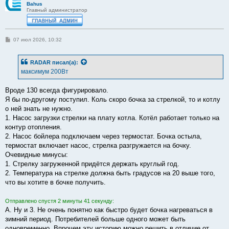
Bahus
Главный администратор
С
07 июл 2026, 10:32
о
о
б
RADAR
писал(а):
щ
е
максимум 200Вт
н
и
е
Вроде 130 всегда фигурировало.
Я бы по-другому поступил. Коль скоро бочка за стрелкой, то и котлу
о ней знать не нужно.
1. Насос загрузки стрелки на плату котла. Котёл работает только на
контур отопления.
2. Насос бойлера подключаем через термостат. Бочка остыла,
термостат включает насос, стрелка разгружается на бочку.
Очевидные минусы:
1. Стрелку загруженной придётся держать круглый год.
2. Температура на стрелке должна быть градусов на 20 выше того,
что вы хотите в бочке получить.
Отправлено спустя 2 минуты 41 секунду:
А. Ну и 3. Не очень понятно как быстро будет бочка нагреваться в
зимний период. Потребителей больше одного может быть
одновременно. Впрочем эту историю можно решить в отличие от