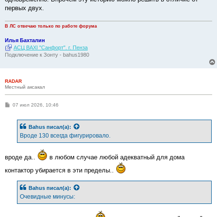
первых двух.
В ЛС отвечаю только по работе форума
Илья Бахталин
АСЦ BAXI "Санфорт". г. Пенза
Подключение к Зонту - bahus1980
RADAR
Местный аксакал
С
07 июл 2026, 10:46
о
о
б
Bahus
писал(а):
щ
е
Вроде 130 всегда фигурировало.
н
и
е
вроде да..
в любом случае любой адекватный для дома
контактор убирается в эти пределы..
Bahus
писал(а):
Очевидные минусы: