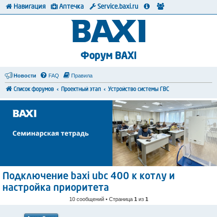
Навигация
Аптечка
Service.baxi.ru
Форум BAXI
Новости
FAQ
Правила
Список форумов
Проектный этап
Устройство системы ГВС
Подключение baxi ubc 400 к котлу и
настройка приоритета
10 сообщений • Страница
1
из
1