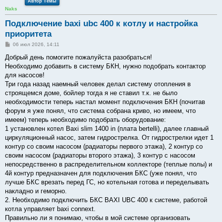
Автор Темы
Naks
Подключение baxi ubc 400 к котлу и настройка
приоритета
С
06 июл 2026, 14:11
о
о
Добрый день помогите пожалуйста разобраться!
б
Необходимо добавить в систему БКН, нужно подобрать контактор
щ
е
для насосов!
н
Три года назад наемный человек делал систему отопления в
и
е
строящемся доме, бойлер тогда я не ставил т.к. не было
необходимости теперь настал момент подключения БКН (почитав
форум я уже понял, что система собрана криво, но имеем, что
имеем) теперь необходимо подобрать оборудование:
1 установлен котел Baxi slim 1400 in (плата bertelli), далее главный
циркуляционный насос, затем гидрострелка. От гидрострелки идет 1
контур со своим насосом (радиаторы первого этажа), 2 контур со
своим насосом (радиаторы второго этажа), 3 контур с насосом
непосредственно в распределительном коллекторе (теплые полы) и
4й контур предназначен для подключения БКС (уже понял, что
лучше БКС врезать перед ГС, но котельная готова и переделывать
накладно и геморно.
2. Необходимо подключить БКС BAXI UBC 400 к системе, работой
котла управляет baxi connext.
Правильно ли я понимаю, чтобы в мой системе организовать