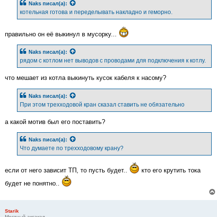
Naks
писал(а):
котельная готова и переделывать накладно и геморно.
правильно он её выкинул в мусорку...
Naks
писал(а):
рядом с котлом нет выводов с проводами для подключения к котлу.
что мешает из котла выкинуть кусок кабеля к насому?
Naks
писал(а):
При этом трехходовой кран сказал ставить не обязательно
а какой мотив был его поставить?
Naks
писал(а):
Что думаете по трехходовому крану?
если от него зависит ТП, то пусть будет..
кто его крутить тока
будет не понятно..
Starik
Местный аксакал