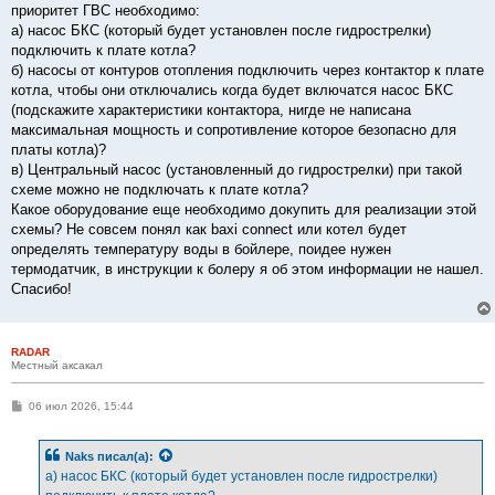
приоритет ГВС необходимо:
а) насос БКС (который будет установлен после гидрострелки)
подключить к плате котла?
б) насосы от контуров отопления подключить через контактор к плате
котла, чтобы они отключались когда будет включатся насос БКС
(подскажите характеристики контактора, нигде не написана
максимальная мощность и сопротивление которое безопасно для
платы котла)?
в) Центральный насос (установленный до гидрострелки) при такой
схеме можно не подключать к плате котла?
Какое оборудование еще необходимо докупить для реализации этой
схемы? Не совсем понял как baxi connect или котел будет
определять температуру воды в бойлере, поидее нужен
термодатчик, в инструкции к болеру я об этом информации не нашел.
Спасибо!
RADAR
Местный аксакал
С
06 июл 2026, 15:44
о
о
б
Naks
писал(а):
щ
е
а) насос БКС (который будет установлен после гидрострелки)
н