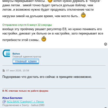
минусы перекрывают плюсы..
котел нужно держать в "тонусе"
даже летом.. зимой точно будет греться дольше бойлер, чем
летом..и возможно нужно будет продумать отключение части
нагрузки зимой на дольшее время, чем могло быть..
Отправлено спустя 6 минут 22 секунды:
вообще эту проблему решает регулятор Е8, но нужно понимать его
настройки..диковат уж больно он в настройке, зато перекрывает все
потребности этой схемы..
Bahus
Главный администратор
С
07 июл 2026, 10:58
о
о
Подозреваю что достать его сейчас в принципе невозможно.
б
щ
е
н
и
В ЛС отвечаю только по работе форума
е
Илья Бахталин
АСЦ BAXI "Санфорт". г. Пенза
Подключение к Зонту - bahus1980