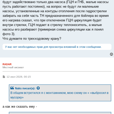
будут задействовано только два насоса (ГЦН и ГНБ, малые насосы
пусть работают постоянно), на вопрос не будут ли маленькие
насосы, установленные на контуры отопления после гидрострелки
забирать на себя часть ТН предназначенного для бойлера во время
его нагрева сказал, что при отключеном ГЦН циркуляция будет
внутри стрелки, ГЦН подает в стрелку теплоноситель, а малые
насосы его разбирают (примерная схема циркуляции как я понял
фото 3).
Что думаете по трехходовому крану?
У вас нет необходимых прав для просмотра вложений в этом сообщении.
RADAR
Местный аксакал
С
12 июл 2026, 00:15
о
о
б
Naks
писал(а):
щ
е
В общем встретился я с монтажником, мою схему он « «выбросил в
н
мусорку»
и
е
а как же сказать ему -