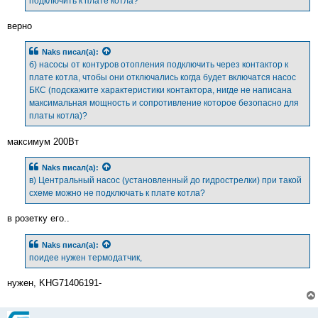
подключить к плате котла?
и
е
верно
Naks
писал(а):
б) насосы от контуров отопления подключить через контактор к
плате котла, чтобы они отключались когда будет включатся насос
БКС (подскажите характеристики контактора, нигде не написана
максимальная мощность и сопротивление которое безопасно для
платы котла)?
максимум 200Вт
Naks
писал(а):
в) Центральный насос (установленный до гидрострелки) при такой
схеме можно не подключать к плате котла?
в розетку его..
Naks
писал(а):
поидее нужен термодатчик,
нужен, KHG71406191-