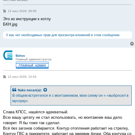
С
12 июл 2026, 09:09
о
о
Это из инструкции к котлу
б
БКН.jpg
щ
е
н
У вас нет необходимых прав для просмотра вложений в этом сообщении.
и
е
Bahus
Главный администратор
С
12 июл 2026, 15:04
о
о
б
Naks
писал(а):
щ
е
В общем встретился я с монтажником, мою схему он « «выбросил в
н
мусорку»
и
е
Слава КПСС, нашёлся адекватный.
Всю вашу цитату не стал использовать, но монтажник ваш дело
говорит. Я бы тоже так сделал.
Всё без загонов собирается. Контур отопления работает на стрелку,
Контур ГВС в приоритете, работает на змеевик бочки. Оба контура со