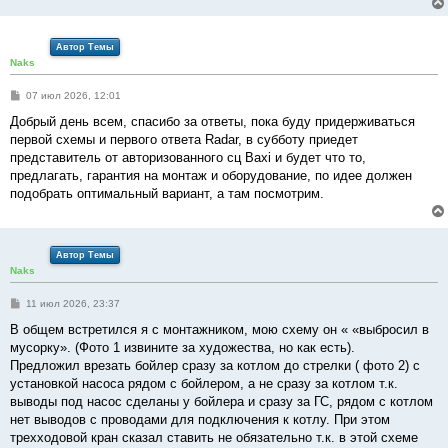
Автор Темы
Naks
С
07 июл 2026, 12:01
о
о
Добрый день всем, спасибо за ответы, пока буду придерживаться
б
первой схемы и первого ответа Radar, в субботу приедет
щ
е
представитель от авторизованного сц Baxi и будет что то,
н
предлагать, гарантия на монтаж и оборудование, по идее должен
и
е
подобрать оптимальный вариант, а там посмотрим.
Автор Темы
Naks
С
11 июл 2026, 23:37
о
о
В общем встретился я с монтажником, мою схему он « «выбросил в
б
мусорку». (Фото 1 извините за художества, но как есть).
щ
е
Предложил врезать бойлер сразу за котлом до стрелки ( фото 2) с
н
установкой насоса рядом с бойлером, а не сразу за котлом т.к.
и
е
выводы под насос сделаны у бойлера и сразу за ГС, рядом с котлом
нет выводов с проводами для подключения к котлу. При этом
трехходовой кран сказал ставить не обязательно т.к. в этой схеме