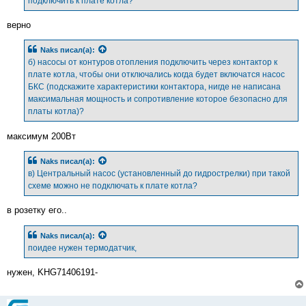
подключить к плате котла?
и
е
верно
Naks
писал(а):
б) насосы от контуров отопления подключить через контактор к
плате котла, чтобы они отключались когда будет включатся насос
БКС (подскажите характеристики контактора, нигде не написана
максимальная мощность и сопротивление которое безопасно для
платы котла)?
максимум 200Вт
Naks
писал(а):
в) Центральный насос (установленный до гидрострелки) при такой
схеме можно не подключать к плате котла?
в розетку его..
Naks
писал(а):
поидее нужен термодатчик,
нужен, KHG71406191-