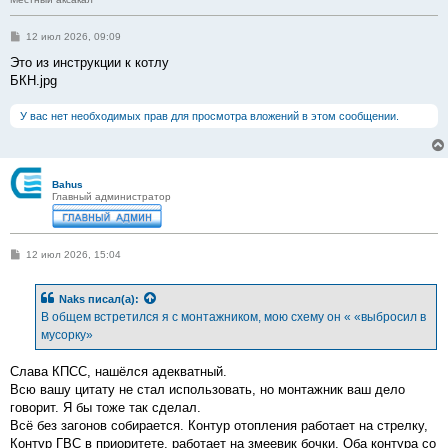
С
12 июл 2026, 09:09
о
о
Это из инструкции к котлу
б
БКН.jpg
щ
е
н
У вас нет необходимых прав для просмотра вложений в этом сообщении.
и
е
Bahus
Главный администратор
С
12 июл 2026, 15:04
о
о
б
Naks
писал(а):
щ
е
В общем встретился я с монтажником, мою схему он « «выбросил в
н
мусорку»
и
е
Слава КПСС, нашёлся адекватный.
Всю вашу цитату не стал использовать, но монтажник ваш дело
говорит. Я бы тоже так сделал.
Всё без загонов собирается. Контур отопления работает на стрелку,
Контур ГВС в приоритете, работает на змеевик бочки. Оба контура со