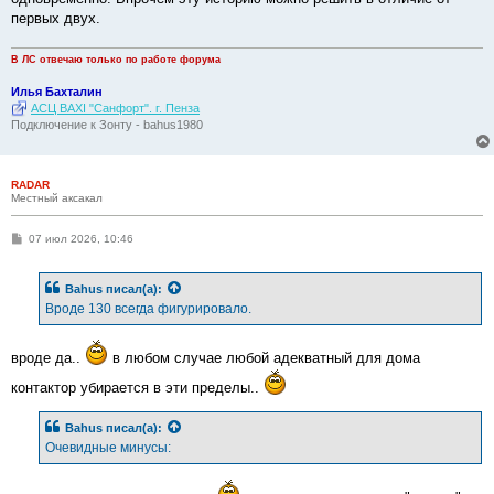
первых двух.
В ЛС отвечаю только по работе форума
Илья Бахталин
АСЦ BAXI "Санфорт". г. Пенза
Подключение к Зонту - bahus1980
RADAR
Местный аксакал
С
07 июл 2026, 10:46
о
о
б
Bahus
писал(а):
щ
е
Вроде 130 всегда фигурировало.
н
и
е
вроде да..
в любом случае любой адекватный для дома
контактор убирается в эти пределы..
Bahus
писал(а):
Очевидные минусы: