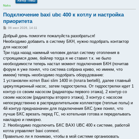
Автор Темы
Naks
Подключение baxi ubc 400 к котлу и настройка
приоритета
С
06 июл 2026, 14:11
о
о
Добрый день помогите пожалуйста разобраться!
б
Необходимо добавить в систему БКН, нужно подобрать контактор
щ
е
для насосов!
н
Три года назад наемный человек делал систему отопления в
и
е
строящемся доме, бойлер тогда я не ставил т.к. не было
необходимости теперь настал момент подключения БКН (почитав
форум я уже понял, что система собрана криво, но имеем, что
имеем) теперь необходимо подобрать оборудование:
1 установлен котел Baxi slim 1400 in (плата bertelli), далее главный
циркуляционный насос, затем гидрострелка. От гидрострелки идет 1
контур со своим насосом (радиаторы первого этажа), 2 контур со
своим насосом (радиаторы второго этажа), 3 контур с насосом
непосредственно в распределительном коллекторе (теплые полы) и
4й контур предназначен для подключения БКС (уже понял, что
лучше БКС врезать перед ГС, но котельная готова и переделывать
накладно и геморно.
2. Необходимо подключить БКС BAXI UBC 400 к системе, работой
котла управляет baxi connext.
Правильно ли я понимаю, чтобы в мой системе организовать