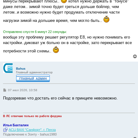
минусы перекрывают плюсы..
котел нужно держать в "тонусе"
даже летом.. зимой точно будет греться дольше бойлер, чем
летом..и возможно нужно будет продумать отключение части
нагрузки зимой на дольшее время, чем могло быть..
Отправлено спустя 6 минут 22 секунды:
вообще эту проблему решает регулятор Е8, но нужно понимать его
настройки..диковат уж больно он в настройке, зато перекрывает все
потребности этой схемы..
Bahus
Главный администратор
С
07 июл 2026, 10:58
о
о
Подозреваю что достать его сейчас в принципе невозможно.
б
щ
е
н
и
В ЛС отвечаю только по работе форума
е
Илья Бахталин
АСЦ BAXI "Санфорт". г. Пенза
Подключение к Зонту - bahus1980