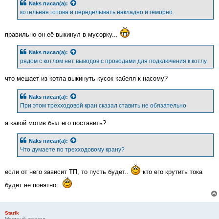
Naks
писал(а):
котельная готова и переделывать накладно и геморно.
правильно он её выкинул в мусорку...
Naks
писал(а):
рядом с котлом нет выводов с проводами для подключения к котлу.
что мешает из котла выкинуть кусок кабеля к насому?
Naks
писал(а):
При этом трехходовой кран сказал ставить не обязательно
а какой мотив был его поставить?
Naks
писал(а):
Что думаете по трехходовому крану?
если от него зависит ТП, то пусть будет..
кто его крутить тока
будет не понятно..
Starik
Местный аксакал