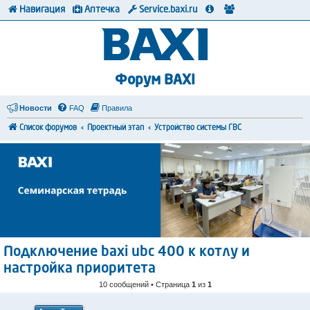
Навигация
Аптечка
Service.baxi.ru
Форум BAXI
Новости
FAQ
Правила
Список форумов
Проектный этап
Устройство системы ГВС
Подключение baxi ubc 400 к котлу и
настройка приоритета
10 сообщений • Страница
1
из
1