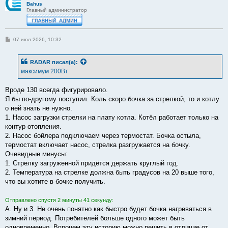
Bahus
Главный администратор
С
07 июл 2026, 10:32
о
о
б
RADAR
писал(а):
щ
е
максимум 200Вт
н
и
е
Вроде 130 всегда фигурировало.
Я бы по-другому поступил. Коль скоро бочка за стрелкой, то и котлу
о ней знать не нужно.
1. Насос загрузки стрелки на плату котла. Котёл работает только на
контур отопления.
2. Насос бойлера подключаем через термостат. Бочка остыла,
термостат включает насос, стрелка разгружается на бочку.
Очевидные минусы:
1. Стрелку загруженной придётся держать круглый год.
2. Температура на стрелке должна быть градусов на 20 выше того,
что вы хотите в бочке получить.
Отправлено спустя 2 минуты 41 секунду:
А. Ну и 3. Не очень понятно как быстро будет бочка нагреваться в
зимний период. Потребителей больше одного может быть
одновременно. Впрочем эту историю можно решить в отличие от