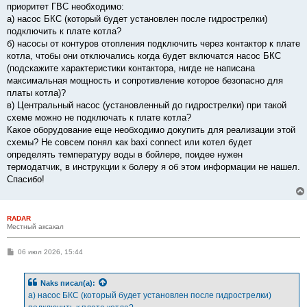
приоритет ГВС необходимо:
а) насос БКС (который будет установлен после гидрострелки)
подключить к плате котла?
б) насосы от контуров отопления подключить через контактор к плате
котла, чтобы они отключались когда будет включатся насос БКС
(подскажите характеристики контактора, нигде не написана
максимальная мощность и сопротивление которое безопасно для
платы котла)?
в) Центральный насос (установленный до гидрострелки) при такой
схеме можно не подключать к плате котла?
Какое оборудование еще необходимо докупить для реализации этой
схемы? Не совсем понял как baxi connect или котел будет
определять температуру воды в бойлере, поидее нужен
термодатчик, в инструкции к болеру я об этом информации не нашел.
Спасибо!
RADAR
Местный аксакал
С
06 июл 2026, 15:44
о
о
б
Naks
писал(а):
щ
е
а) насос БКС (который будет установлен после гидрострелки)
н