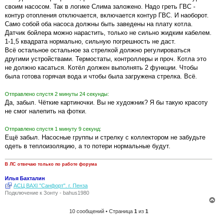
своим насосом. Так в логике Слима заложено. Надо греть ГВС -
контур отопления отключается, включается контур ГВС. И наоборот.
Само собой оба насоса должны быть заведены на плату котла.
Датчик бойлера можно нарастить, только не сильно жидким кабелем.
1-1,5 квадрата нормально, сильную погрешность не даст.
Всё остальное остальное за стрелкой должно регулироваться
другими устройствами. Термостаты, контроллеры и проч. Котла это
не должно касаться. Котёл должен выполнять 2 функции. Чтобы
была готова горячая вода и чтобы была загружена стрелка. Всё.
Отправлено спустя 2 минуты 24 секунды:
Да, забыл. Чёткие картиночки. Вы не художник? Я бы такую красоту
не смог налепить на фотки.
Отправлено спустя 1 минуту 9 секунд:
Ещё забыл. Насосные группы и стрелку с коллектором не забудьте
одеть в теплоизоляцию, а то потери нормальные будут.
В ЛС отвечаю только по работе форума
Илья Бахталин
АСЦ BAXI "Санфорт". г. Пенза
Подключение к Зонту - bahus1980
10 сообщений • Страница
1
из
1