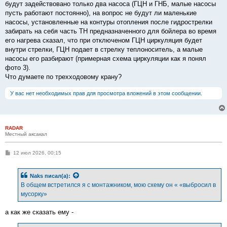
будут задействовано только два насоса (ГЦН и ГНБ, малые насосы
пусть работают постоянно), на вопрос не будут ли маленькие
насосы, установленные на контуры отопления после гидрострелки
забирать на себя часть ТН предназначенного для бойлера во время
его нагрева сказал, что при отключеном ГЦН циркуляция будет
внутри стрелки, ГЦН подает в стрелку теплоноситель, а малые
насосы его разбирают (примерная схема циркуляции как я понял
фото 3).
Что думаете по трехходовому крану?
У вас нет необходимых прав для просмотра вложений в этом сообщении.
RADAR
Местный аксакал
С
12 июл 2026, 00:15
о
о
б
Naks
писал(а):
щ
е
В общем встретился я с монтажником, мою схему он « «выбросил в
н
мусорку»
и
е
а как же сказать ему -