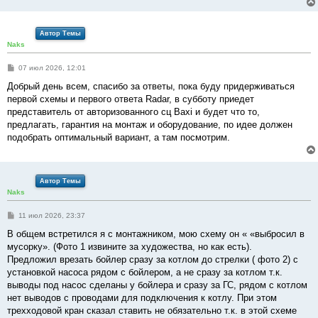
Автор Темы
Naks
С
07 июл 2026, 12:01
о
о
Добрый день всем, спасибо за ответы, пока буду придерживаться
б
первой схемы и первого ответа Radar, в субботу приедет
щ
е
представитель от авторизованного сц Baxi и будет что то,
н
предлагать, гарантия на монтаж и оборудование, по идее должен
и
е
подобрать оптимальный вариант, а там посмотрим.
Автор Темы
Naks
С
11 июл 2026, 23:37
о
о
В общем встретился я с монтажником, мою схему он « «выбросил в
б
мусорку». (Фото 1 извините за художества, но как есть).
щ
е
Предложил врезать бойлер сразу за котлом до стрелки ( фото 2) с
н
установкой насоса рядом с бойлером, а не сразу за котлом т.к.
и
е
выводы под насос сделаны у бойлера и сразу за ГС, рядом с котлом
нет выводов с проводами для подключения к котлу. При этом
трехходовой кран сказал ставить не обязательно т.к. в этой схеме