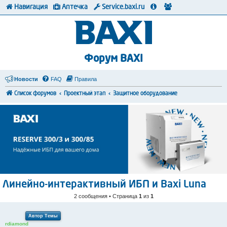
Навигация
Аптечка
Service.baxi.ru
Форум BAXI
Новости
FAQ
Правила
Список форумов
Проектный этап
Защитное оборудование
Линейно-интерактивный ИБП и Baxi Luna
2 сообщения • Страница
1
из
1
Автор Темы
rdiamond