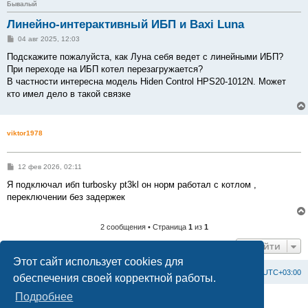
Бывалый
Линейно-интерактивный ИБП и Baxi Luna
С
04 авг 2025, 12:03
о
о
Подскажите пожалуйста, как Луна себя ведет с линейными ИБП?
б
При переходе на ИБП котел перезагружается?
щ
е
В частности интересна модель Hiden Control HPS20-1012N. Может
н
кто имел дело в такой связке
и
е
viktor1978
С
12 фев 2026, 02:11
о
о
Я подключал ибп turbosky pt3kl он норм работал с котлом ,
б
переключении без задержек
щ
е
н
и
2 сообщения • Страница
1
из
1
е
Перейти
Этот сайт использует cookies для
Список форумов
С
в
я
з
а
т
ь
с
я
с
а
д
м
и
н
и
с
т
р
а
ц
и
е
й
Часовой пояс:
UTC+03:00
обеспечения своей корректной работы.
Подробнее
Создано на основе
phpBB
® Forum Software © phpBB Limited