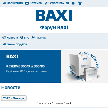
Навигация
Аптечка
Service.baxi.ru
Форум BAXI
Новости
FAQ
Правила
Список форумов
Новости
2017 » Январь
1 новость • Страница
1
из
1