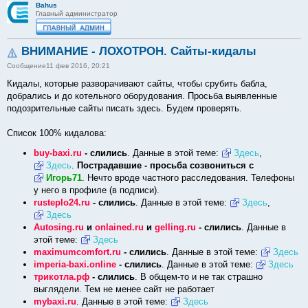
Bahus
Главный администратор
ВНИМАНИЕ - ЛОХОТРОН. Сайты-кидалы
Сообщение
11 фев 2016, 20:21
Кидалы, которые разворачивают сайты, чтобы срубить бабла,
добрались и до котельного оборудования. Просьба выявленные
подозрительные сайты писать здесь. Будем проверять.
Список 100% кидалова:
buy-baxi.ru
- слились
. Данные в этой теме:
Здесь
,
Здесь
.
Пострадавшие - просьба созвониться с
Игорь71
. Нечто вроде частного расследования. Телефоны
у него в профиле (в подписи).
rusteplo24.ru
- слились
. Данные в этой теме:
Здесь
,
Здесь
Autosing.ru
и
onlained.ru
и
gelling.ru
- слились
. Данные в
этой теме:
Здесь
maximumcomfort.ru
- слились
. Данные в этой теме:
Здесь
imperia-baxi.online
- слились
. Данные в этой теме:
Здесь
трикотла.рф
- слились
. В общем-то и не так страшно
выглядели. Тем не менее сайт не работает
mybaxi.ru
. Данные в этой теме:
Здесь