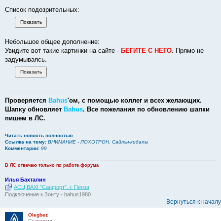
Список подозрительных:
Небольшое общее дополнение:
Увидите вот такие картинки на сайте -
БЕГИТЕ С НЕГО
. Прямо не
задумываясь.
------------------------------
Проверяется
Bahus
'ом, с помощью коллег и всех желающих.
Шапку обновляет
Bahus
. Все пожелания по обновлению шапки
пишем в ЛС.
Читать новость полностью
Ссылка на тему:
ВНИМАНИЕ - ЛОХОТРОН. Сайты-кидалы
Комментарии:
99
В ЛС отвечаю только по работе форума
Илья Бахталин
АСЦ BAXI "Санфорт". г. Пенза
Подключение к Зонту - bahus1980
Вернуться к началу
Olegbez
Старожил