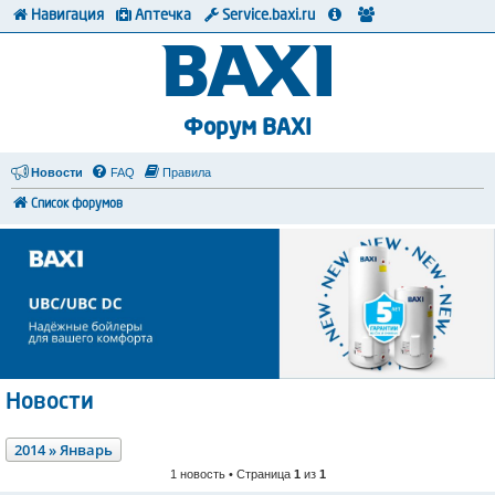
Навигация
Аптечка
Service.baxi.ru
Форум BAXI
Новости
FAQ
Правила
Список форумов
Новости
2014 » Январь
1 новость • Страница
1
из
1