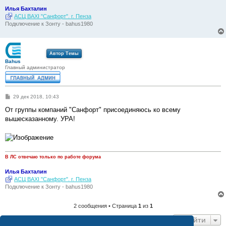
Илья Бахталин
АСЦ BAXI "Санфорт". г. Пенза
Подключение к Зонту - bahus1980
Автор Темы
Bahus
Главный администратор
С
29 дек 2018, 10:43
о
о
От группы компаний "Санфорт" присоединяюсь ко всему
б
вышесказанному. УРА!
щ
е
н
и
е
В ЛС отвечаю только по работе форума
Илья Бахталин
АСЦ BAXI "Санфорт". г. Пенза
Подключение к Зонту - bahus1980
2 сообщения • Страница
1
из
1
Перейти