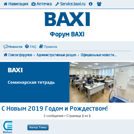
Навигация
Аптечка
Service.baxi.ru
Форум BAXI
Новости
FAQ
Правила
Список форумов
Административный раздел
Официальные новости и сообщения от представителей компании
С Новым 2019 Годом и Рождеством!
2 сообщения • Страница
1
из
1
Автор Темы
Bahus