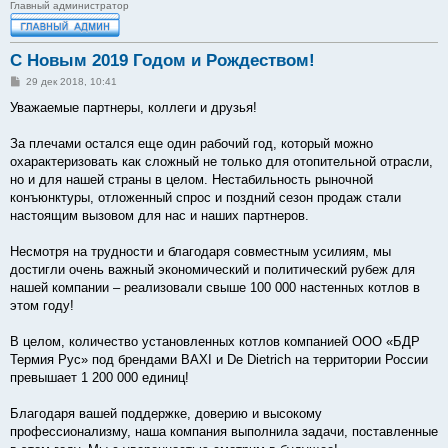
Главный администратор
С Новым 2019 Годом и Рождеством!
С
29 дек 2018, 10:41
о
о
Уважаемые партнеры, коллеги и друзья!
б
щ
е
За плечами остался еще один рабочий год, который можно
н
охарактеризовать как сложный не только для отопительной отрасли,
и
е
но и для нашей страны в целом. Нестабильность рыночной
конъюнктуры, отложенный спрос и поздний сезон продаж стали
настоящим вызовом для нас и наших партнеров.
Несмотря на трудности и благодаря совместным усилиям, мы
достигли очень важный экономический и политический рубеж для
нашей компании – реализовали свыше 100 000 настенных котлов в
этом году!
В целом, количество установленных котлов компанией ООО «БДР
Термия Рус» под брендами BAXI и De Dietrich на территории России
превышает 1 200 000 единиц!
Благодаря вашей поддержке, доверию и высокому
профессионализму, наша компания выполнила задачи, поставленные