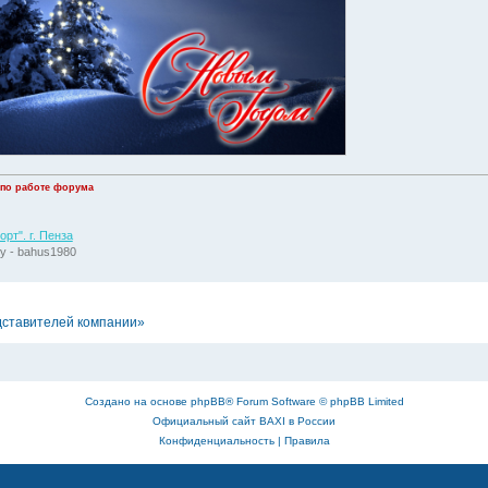
 по работе форума
рт". г. Пенза
у - bahus1980
дставителей компании»
Создано на основе
phpBB
® Forum Software © phpBB Limited
Официальный сайт BAXI в России
Конфиденциальность
|
Правила