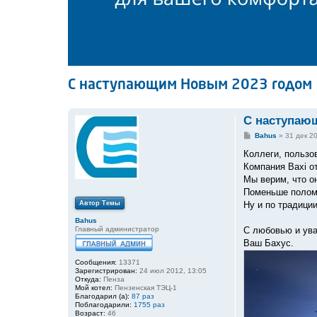
С наступающим Новым 2023 годом
С наступаю
С
Bahus
»
31 дек 2
о
о
Коллеги, пользо
б
Компания Baxi о
щ
е
Мы верим, что о
н
Поменьше поломо
и
е
Автор Темы
Ну и по традици
Bahus
Главный администратор
С любовью и ув
Ваш Бахус.
Сообщения:
13371
Зарегистрирован:
24 июл 2012, 13:05
Откуда:
Пенза
Мой котел:
Пензенская ТЭЦ-1
Благодарил (а):
87 раз
Поблагодарили:
1755 раз
Возраст:
46