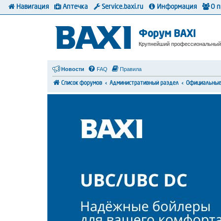
Навигация
Аптечка
Service.baxi.ru
Информация
О 
Форум BAXI
Крупнейший профессиональный
Новости
FAQ
Правила
Список форумов
Административный раздел
Официальные 