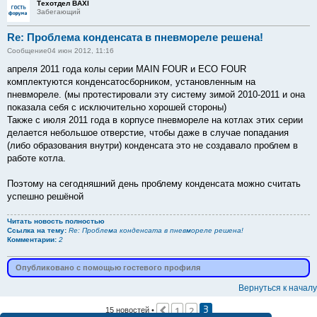
Техотдел BAXI
Забегающий
Re: Проблема конденсата в пневмореле решена!
Сообщение
04 июн 2012, 11:16
апреля 2011 года колы серии MAIN FOUR и ECO FOUR
комплектуются конденсатосборником, установленным на
пневмореле. (мы протестировали эту систему зимой 2010-2011 и она
показала себя с исключительно хорошей стороны)
Также с июля 2011 года в корпусе пневмореле на котлах этих серии
делается небольшое отверстие, чтобы даже в случае попадания
(либо образования внутри) конденсата это не создавало проблем в
работе котла.
Поэтому на сегодняшний день проблему конденсата можно считать
успешно решёной
Читать новость полностью
Ссылка на тему:
Re: Проблема конденсата в пневмореле решена!
Комментарии:
2
Опубликовано с помощью гостевого профиля
Вернуться к началу
1
2
Пред.
15 новостей •
3