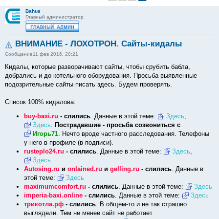
Bahus
Главный администратор
ВНИМАНИЕ - ЛОХОТРОН. Сайты-кидалы
Сообщение
11 фев 2016, 20:21
Кидалы, которые разворачивают сайты, чтобы срубить бабла,
добрались и до котельного оборудования. Просьба выявленные
подозрительные сайты писать здесь. Будем проверять.
Список 100% кидалова:
buy-baxi.ru
- слились
. Данные в этой теме:
Здесь
,
Здесь
.
Пострадавшие - просьба созвониться с
Игорь71
. Нечто вроде частного расследования. Телефоны
у него в профиле (в подписи).
rusteplo24.ru
- слились
. Данные в этой теме:
Здесь
,
Здесь
Autosing.ru
и
onlained.ru
и
gelling.ru
- слились
. Данные в
этой теме:
Здесь
maximumcomfort.ru
- слились
. Данные в этой теме:
Здесь
imperia-baxi.online
- слились
. Данные в этой теме:
Здесь
трикотла.рф
- слились
. В общем-то и не так страшно
выглядели. Тем не менее сайт не работает