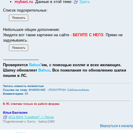
mybaxi.ru
. Данные в этой теме:
Здесь
Список подозрительных:
Небольшое общее дополнение:
Увидите вот такие картинки на сайте -
БЕГИТЕ С НЕГО
. Прямо не
задумываясь.
------------------------------
Проверяется
Bahus
'ом, с помощью коллег и всех желающих.
Шапку обновляет
Bahus
. Все пожелания по обновлению шапки
пишем в ЛС.
Читать новость полностью
Ссылка на тему:
ВНИМАНИЕ - ЛОХОТРОН. Сайты-кидалы
Комментарии:
99
В ЛС отвечаю только по работе форума
Илья Бахталин
АСЦ BAXI "Санфорт". г. Пенза
Подключение к Зонту - bahus1980
Вернуться к началу