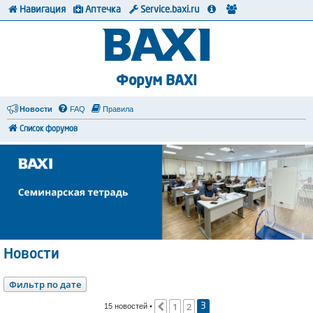
Навигация
Аптечка
Service.baxi.ru
Форум BAXI
Новости
FAQ
Правила
Список форумов
Новости
Фильтр по дате
1
2
Пред.
15 новостей •
3