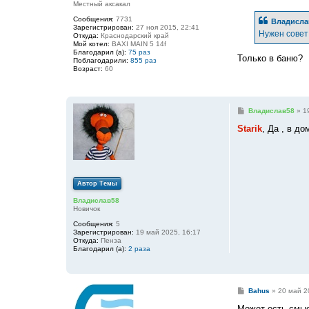
Местный аксакал
о
б
Сообщения:
7731
Владисла
щ
Зарегистрирован:
27 ноя 2015, 22:41
е
Нужен совет 
Откуда:
Краснодарский край
н
Мой котел:
BAXI MAIN 5 14f
и
Благодарил (а):
75 раз
е
Только в баню?
Поблагодарили:
855 раз
Возраст:
60
С
Владислав58
»
1
о
о
Starik
, Да , в д
б
щ
е
н
и
е
Автор Темы
Владислав58
Новичок
Сообщения:
5
Зарегистрирован:
19 май 2025, 16:17
Откуда:
Пенза
Благодарил (а):
2 раза
С
Bahus
»
20 май 2
о
о
Может есть смыс