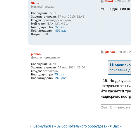
С
Starik
»
20 май 20
Starik
о
Местный аксакал
о
Не представляю 
б
Сообщения:
7731
щ
Зарегистрирован:
27 ноя 2015, 22:41
е
Откуда:
Краснодарский край
н
Мой котел:
BAXI MAIN 5 14f
и
Благодарил (а):
75 раз
е
Поблагодарили:
855 раз
Возраст:
60
С
plehan
»
20 май 2
plehan
о
Дока по нормативам
о
б
Сообщения:
3355
Starik
пис
щ
Зарегистрирован:
04 мар 2014, 23:50
е
основание д
Откуда:
Астрахань
н
Благодарил (а):
75 раз
и
Поблагодарили:
268 раз
е
- 16. Не допуск
предусмотренные
Что касается тре
надворных постр
Ооо!.. Етит твою ма
Вернуться в «Выбор котельного оборудования Baxi»