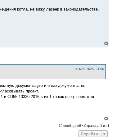
н
у
мещения котла, не вижу лазеек в законодательстве.
т
ь
с
я
к
н
а
ч
В
а
е
л
р
у
н
у
т
ь
20 май 2025, 21:56
с
я
к
роектную документацию и иные документы, не
н
а
гласовывать проект.
ч
 и СП55.13330.2016 с из.1 та как спец. норм для
а
л
у
В
е
12 сообщений • Страница
1
из
1
р
н
Перейти
у