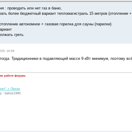
я : проводить или нет газ в баню,
ать более бюджетный вариант тепломагистраль 15 метров (отопление + 
 отопление автономное + газовая горелка для сауны (парилки)
ариант
олжать греть
025, 16:06
 тогда. Традиционники в подавляющей массе 9 кВт минимум, поэтому вс
 по работе форума
рт". г. Пенза
у - bahus1980