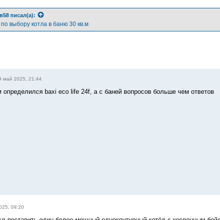
в58
писал(а):
по выбору котла в баню 30 кв.м
9 май 2025, 21:44
ом определился baxi eco life 24f, а с баней вопросов больше чем ответов
025, 09:20
л поставить один более мощный одноконтурный котёл с косвенным бойл