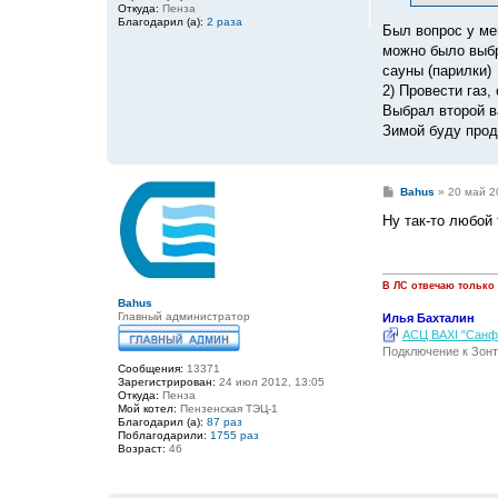
Откуда:
Пенза
Благодарил (а):
2 раза
Был вопрос у мен
можно было выбр
сауны (парилки)
2) Провести газ,
Выбрал второй в
Зимой буду прод
С
Bahus
»
20 май 2
о
о
Ну так-то любой
б
щ
е
н
и
В ЛС отвечаю только
е
Bahus
Главный администратор
Илья Бахталин
АСЦ BAXI "Санфо
Подключение к Зонт
Сообщения:
13371
Зарегистрирован:
24 июл 2012, 13:05
Откуда:
Пенза
Мой котел:
Пензенская ТЭЦ-1
Благодарил (а):
87 раз
Поблагодарили:
1755 раз
Возраст:
46