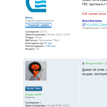
б
ГВС протянуть? 
щ
е
н
и
В ЛС отвечаю только
е
Bahus
Главный администратор
Илья Бахталин
АСЦ BAXI "Санфо
Подключение к Зонт
Сообщения:
13371
Зарегистрирован:
24 июл 2012, 13:05
Откуда:
Пенза
Мой котел:
Пензенская ТЭЦ-1
Благодарил (а):
87 раз
Поблагодарили:
1755 раз
Возраст:
46
С
Владислав58
»
2
о
о
Думал об этом, н
б
на дом, эксплуа
щ
е
н
и
е
Автор Темы
Владислав58
Новичок
Сообщения:
5
Зарегистрирован:
19 май 2025, 16:17