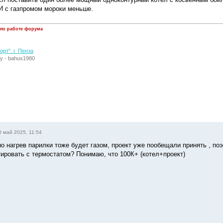
И с газпромом мороки меньше.
 по работе форума
рт". г. Пенза
у - bahus1980
0 май 2025, 11:54
о нагрев парилки тоже будет газом, проект уже пообещали принять , поэ
тировать с термостатом? Понимаю, что 100К+ (котел+проект)