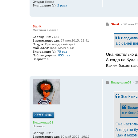
Откуда:
Пенза
Благодарил (а):
2 раза
С
Starik
»
20 май 20
Starik
о
Местный аксакал
о
б
Сообщения:
7731
Владисла
щ
Зарегистрирован:
27 ноя 2015, 22:41
е
а с баней в
Откуда:
Краснодарский край
н
Мой котел:
BAXI MAIN 5 14f
и
Благодарил (а):
75 раз
е
Она настолько д
Поблагодарили:
855 раз
Возраст:
60
А когда не буде
Каким боком газ
С
Владислав58
»
2
о
о
б
Starik
пис
щ
е
н
Влади
и
е
а с бане
Автор Темы
Владислав58
Она настоль
Новичок
А когда не б
Сообщения:
5
Каким боком 
Зарегистрирован:
19 май 2025, 16:17