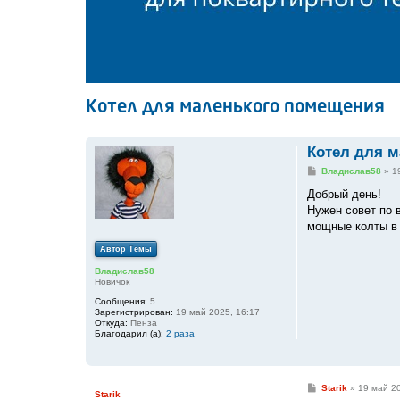
Котел для маленького помещения
Котел для 
С
Владислав58
»
1
о
о
Добрый день!
б
Нужен совет по в
щ
е
мощные колты в 
н
и
Автор Темы
е
Владислав58
Новичок
Сообщения:
5
Зарегистрирован:
19 май 2025, 16:17
Откуда:
Пенза
Благодарил (а):
2 раза
С
Starik
»
19 май 20
Starik
о