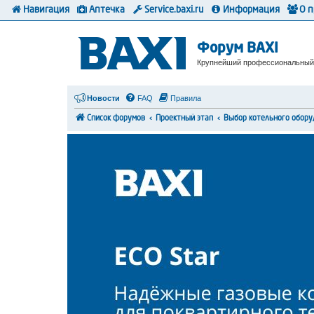
Навигация
Аптечка
Service.baxi.ru
Информация
О 
Форум BAXI
Крупнейший профессиональный
Новости
FAQ
Правила
Список форумов
Проектный этап
Выбор котельного обору