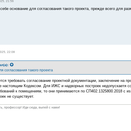
25, 21:56
себе основание для согласования такого проекта, прежде всего для раз
025, 22:08
ал(а):
ля согласования такого проекта
ается требовать согласование проектной документации, заключение на п
 настоящим Кодексом. Для ИЖС и надворных построек недопускаетя со
бований к помещениям, то они принимаются по СП402.1325800.2018 с из.1
оек не существует.
ть, профессор! Иди сюда, выпей с нами!