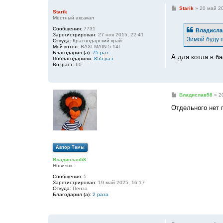
С
Starik
»
20 май 20
Starik
о
Местный аксакал
о
б
Сообщения:
7731
Владисла
щ
Зарегистрирован:
27 ноя 2015, 22:41
е
Зимой буду 
Откуда:
Краснодарский край
н
Мой котел:
BAXI MAIN 5 14f
и
Благодарил (а):
75 раз
е
А для котла в б
Поблагодарили:
855 раз
Возраст:
60
С
Владислав58
»
2
о
о
Отдельного нет
б
щ
е
н
и
е
Автор Темы
Владислав58
Новичок
Сообщения:
5
Зарегистрирован:
19 май 2025, 16:17
Откуда:
Пенза
Благодарил (а):
2 раза