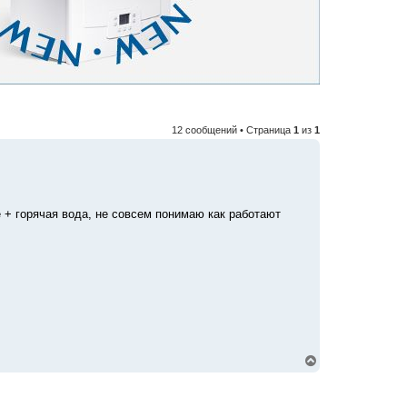
12 сообщений • Страница
1
из
1
е + горячая вода, не совсем понимаю как работают
В
е
р
н