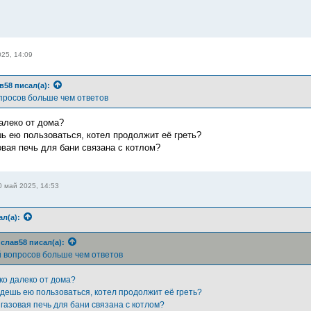
25, 14:09
в58
писал(а):
опросов больше чем ответов
алеко от дома?
шь ею пользоваться, котел продолжит её греть?
овая печь для бани связана с котлом?
0 май 2025, 14:53
ал(а):
слав58
писал(а):
й вопросов больше чем ответов
ко далеко от дома?
удешь ею пользоваться, котел продолжит её греть?
газовая печь для бани связана с котлом?