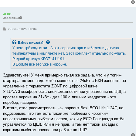
ALKO
Забегающий
С
29 июн 2025, 00:04
о
о
б
Bahus
писал(а):
щ
е
У него трёхход стоит. А вот сервомотора с кабелем и датчика
н
температуры в комплекте нет. Этот комплект отдельно покупать.
и
е
Родной артикул KFG71411191-
В EcoLife всё это уже в коробке.
Здравствуйте! У меня примерно такая же задача, что и у топик-
стартера, но мне надо котёл мощностью 24кВт с БКН зацепить на
управление с термостата ZONT по цифровой шине.
У LUNA 3 комфорт есть свои сложности при управлении по ЦШ, а
простая версия на 31кВт - для 100 с лишним квадратов - это
перебор, наверное.
В итоге, стал рассматривать как вариант Baxi ECO Life 1.24F, но
подозреваю, что там есть такая же проблема с коротким
ненастраиваемым выбегом насоса, как и у ECO Four (когда котёл
управляется по ЦШ). Или я не прав, и там нет такой засады с
коротким выбегом насоса при работе по ЦШ?