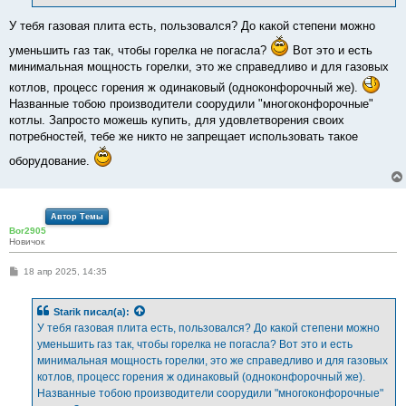
У тебя газовая плита есть, пользовался? До какой степени можно
уменьшить газ так, чтобы горелка не погасла?
Вот это и есть
минимальная мощность горелки, это же справедливо и для газовых
котлов, процесс горения ж одинаковый (одноконфорочный же).
Названные тобою производители соорудили "многоконфорочные"
котлы. Запросто можешь купить, для удовлетворения своих
потребностей, тебе же никто не запрещает использовать такое
оборудование.
Автор Темы
Bor2905
Новичок
С
18 апр 2025, 14:35
о
о
б
Starik
писал(а):
щ
е
У тебя газовая плита есть, пользовался? До какой степени можно
н
уменьшить газ так, чтобы горелка не погасла? Вот это и есть
и
е
минимальная мощность горелки, это же справедливо и для газовых
котлов, процесс горения ж одинаковый (одноконфорочный же).
Названные тобою производители соорудили "многоконфорочные"