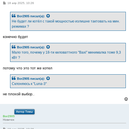
С
18 апр 2025, 10:26
о
о
б
Bor2905
писал(а):
щ
е
Не будет ли котёл с такой мощностью излишне тактовать на мин.
н
режимах ?
и
е
конечно будет
Bor2905
писал(а):
Мало того, почему у 18-ти киловаттного "Вахi" минималка тоже 9,3
кВт ?
потому что это тот же котел
Bor2905
писал(а):
Склоняюсь к "Luna-3"
не плохой выбор..
Автор Темы
Bor2905
Новичок
С