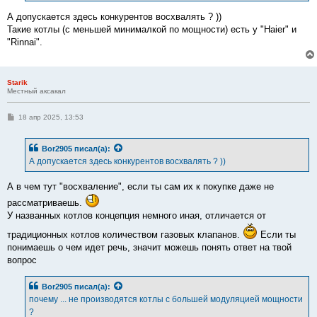
и
е
А допускается здесь конкурентов восхвалять ? ))
Такие котлы (с меньшей минималкой по мощности) есть у "Haier" и
"Rinnai".
Starik
Местный аксакал
С
18 апр 2025, 13:53
о
о
б
Bor2905
писал(а):
щ
е
А допускается здесь конкурентов восхвалять ? ))
н
и
е
А в чем тут "восхваление", если ты сам их к покупке даже не
рассматриваешь.
У названных котлов концепция немного иная, отличается от
традиционных котлов количеством газовых клапанов.
Если ты
понимаешь о чем идет речь, значит можешь понять ответ на твой
вопрос
Bor2905
писал(а):
почему ... не производятся котлы с большей модуляцией мощности
?