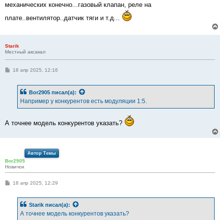
механических конечно...газовый клапан, реле на
плате..вентилятор..датчик тяги и т.д...
Starik
Местный аксакал
С
18 апр 2025, 12:16
о
о
б
Bor2905
писал(а):
щ
е
Например у конкурентов есть модуляции 1:5.
н
и
е
А точнее модель конкурентов указать?
Автор Темы
Bor2905
Новичок
С
18 апр 2025, 12:29
о
о
б
Starik
писал(а):
щ
е
А точнее модель конкурентов указать?
н