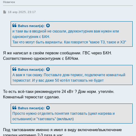
Новичок
С
18 апр 2025, 23:17
о
о
б
Bahus
писал(а):
щ
е
и таки вы в вводной не сказали, двухконтурник вам нужен или
н
одноконтурник с БКН.
и
е
Так что могут быть варианты. Как говорится "какое ТЗ, такое и ХЗ"
Я же написал в своём первом сообщении. ГВС через БКН.
Соответственно одноконтурник с БКНом.
Bahus
писал(а):
А вам я так скажу. Поставьте дом-термос, подключите комнатный
термостат. И у вас даже 50 котёл тактовать не будет
То есть всё-таки рекомендуете 24 кВт ? Дом норм. утеплён.
Комнатный термостат сделаю.
Bahus
писал(а):
Просто нужно отделять понятия тактовать (цикл нагрева и
остывания) и "тактовать" (вкл/выкл)
Под тактованием именно я имел в виду включение/выключение
горелки например 2-3 раза в час.