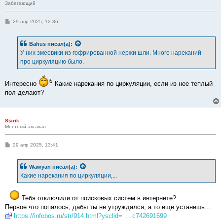
Забегающий
С
29 апр 2025, 12:36
о
о
б
Bahus
писал(а):
щ
е
У них змеевики из гофрированной нержи шли. Много нареканий
н
про циркуляцию было.
и
е
Интересно
Какие нарекания по циркуляции, если из нее теплый
пол делают?
Starik
Местный аксакал
С
29 апр 2025, 13:41
о
о
б
Wawyan
писал(а):
щ
е
Какие нарекания по циркуляции,...
н
и
е
Тебя отключили от поисковых систем в интернете?
Первое что попалось, дабы ты не утруждался, а то ещё устанешь...
https://infobos.ru/str/914.html?ysclid= ... c742691699