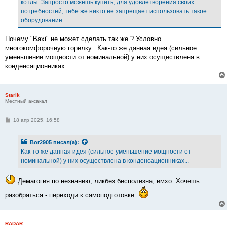
котлы. Запросто можешь купить, для удовлетворения своих
потребностей, тебе же никто не запрещает использовать такое
оборудование.
Почему "Вахi" не может сделать так же ? Условно
многокомфорочную горелку...Как-то же данная идея (сильное
уменьшение мощности от номинальной) у них осуществлена в
конденсационниках...
Starik
Местный аксакал
С
18 апр 2025, 16:58
о
о
б
Bor2905
писал(а):
щ
е
Как-то же данная идея (сильное уменьшение мощности от
н
номинальной) у них осуществлена в конденсационниках...
и
е
Демагогия по незнанию, ликбез бесполезна, имхо. Хочешь
разобраться - переходи к самоподготовке.
RADAR