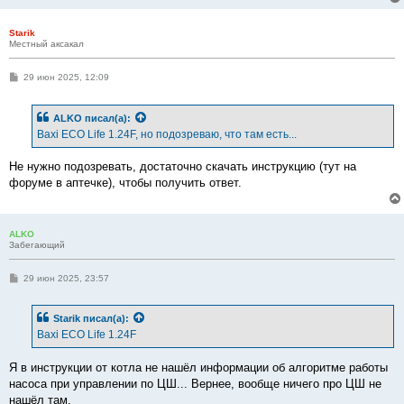
Starik
Местный аксакал
С
29 июн 2025, 12:09
о
о
б
ALKO
писал(а):
щ
е
Baxi ECO Life 1.24F, но подозреваю, что там есть...
н
и
е
Не нужно подозревать, достаточно скачать инструкцию (тут на
форуме в аптечке), чтобы получить ответ.
ALKO
Забегающий
С
29 июн 2025, 23:57
о
о
б
Starik
писал(а):
щ
е
Baxi ECO Life 1.24F
н
и
е
Я в инструкции от котла не нашёл информации об алгоритме работы
насоса при управлении по ЦШ... Вернее, вообще ничего про ЦШ не
нашёл там.