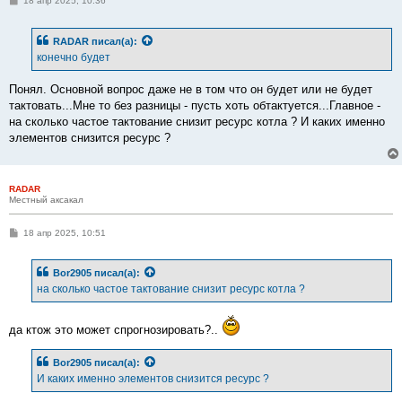
18 апр 2025, 10:36
о
о
б
RADAR
писал(а):
щ
е
конечно будет
н
и
е
Понял. Основной вопрос даже не в том что он будет или не будет
тактовать...Мне то без разницы - пусть хоть обтактуется...Главное -
на сколько частое тактование снизит ресурс котла ? И каких именно
элементов снизится ресурс ?
RADAR
Местный аксакал
С
18 апр 2025, 10:51
о
о
б
Bor2905
писал(а):
щ
е
на сколько частое тактование снизит ресурс котла ?
н
и
е
да ктож это может спрогнозировать?..
Bor2905
писал(а):
И каких именно элементов снизится ресурс ?