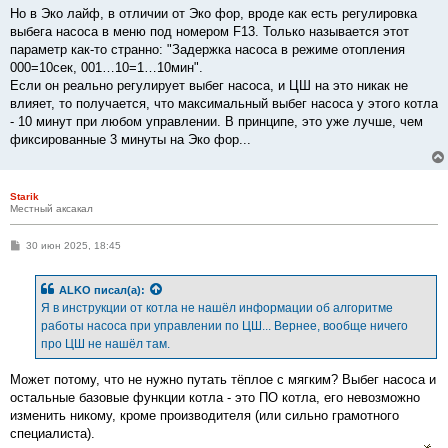
Но в Эко лайф, в отличии от Эко фор, вроде как есть регулировка
выбега насоса в меню под номером F13. Только называется этот
параметр как-то странно: "Задержка насоса в режиме отопления
000=10сек, 001…10=1…10мин".
Если он реально регулирует выбег насоса, и ЦШ на это никак не
влияет, то получается, что максимальный выбег насоса у этого котла
- 10 минут при любом управлении. В принципе, это уже лучше, чем
фиксированные 3 минуты на Эко фор...
Starik
Местный аксакал
С
30 июн 2025, 18:45
о
о
б
ALKO
писал(а):
щ
е
Я в инструкции от котла не нашёл информации об алгоритме
н
работы насоса при управлении по ЦШ... Вернее, вообще ничего
и
е
про ЦШ не нашёл там.
Может потому, что не нужно путать тёплое с мягким? Выбег насоса и
остальные базовые функции котла - это ПО котла, его невозможно
изменить никому, кроме производителя (или сильно грамотного
специалиста).