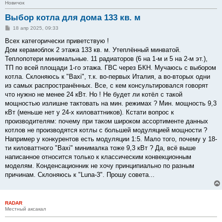
Новичок
Выбор котла для дома 133 кв. м
С
18 апр 2025, 09:33
о
о
Всех категорически приветствую !
б
Дом керамоблок 2 этажа 133 кв. м. Утеплённый минватой.
щ
е
Теплопотери минимальные. 11 радиаторов (6 на 1-м и 5 на 2-м эт.),
н
ТП по всей площади 1-го этажа. ГВС через БКН. Мучаюсь с выбором
и
е
котла. Склоняюсь к "Вахi", т.к. во-первых Италия, а во-вторых одни
из самых распространённых. Все, с кем консультировался говорят
что нужно не менее 24 кВт. Но ! Не будет ли котёл с такой
мощностью излишне тактовать на мин. режимах ? Мин. мощность 9,3
кВт (меньше нет у 24-х киловаттников). Кстати вопрос к
производителям: почему при таком широком ассортименте данных
котлов не производятся котлы с большей модуляцией мощности ?
Например у конкурентов есть модуляции 1:5. Мало того, почему у 18-
ти киловаттного "Вахi" минималка тоже 9,3 кВт ? Да, всё выше
написанное относится только к классическим конвекционным
моделям. Конденсационник не хочу принципиально по разным
причинам. Склоняюсь к "Luna-3". Прошу совета...
RADAR
Местный аксакал