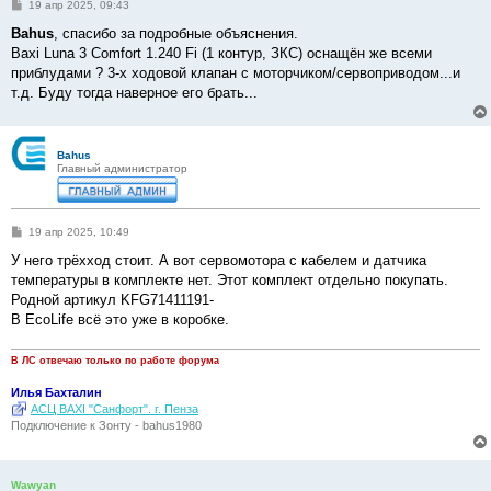
С
19 апр 2025, 09:43
о
о
Bahus
, спасибо за подробные объяснения.
б
Baxi Luna 3 Comfort 1.240 Fi (1 контур, ЗКС) оснащён же всеми
щ
е
приблудами ? 3-х ходовой клапан с моторчиком/сервоприводом...и
н
т.д. Буду тогда наверное его брать...
и
е
Bahus
Главный администратор
С
19 апр 2025, 10:49
о
о
У него трёхход стоит. А вот сервомотора с кабелем и датчика
б
температуры в комплекте нет. Этот комплект отдельно покупать.
щ
е
Родной артикул KFG71411191-
н
В EcoLife всё это уже в коробке.
и
е
В ЛС отвечаю только по работе форума
Илья Бахталин
АСЦ BAXI "Санфорт". г. Пенза
Подключение к Зонту - bahus1980
Wawyan