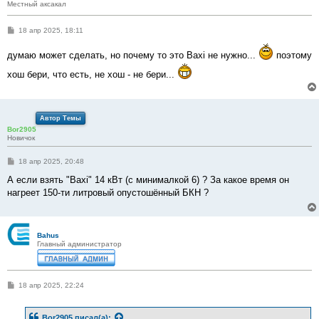
Местный аксакал
С
18 апр 2025, 18:11
о
о
думаю может сделать, но почему то это Baxi не нужно...
поэтому
б
щ
е
хош бери, что есть, не хош - не бери...
н
и
е
Автор Темы
Bor2905
Новичок
С
18 апр 2025, 20:48
о
о
А если взять "Baxi" 14 кВт (с минималкой 6) ? За какое время он
б
нагреет 150-ти литровый опустошённый БКН ?
щ
е
н
и
е
Bahus
Главный администратор
С
18 апр 2025, 22:24
о
о
б
Bor2905
писал(а):
щ