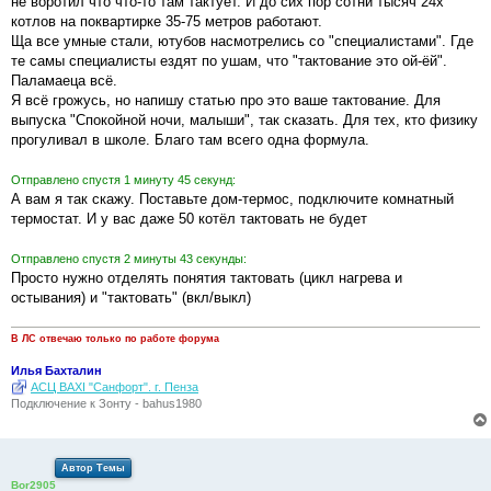
не воротил что что-то там тактует. И до сих пор сотни тысяч 24х
котлов на поквартирке 35-75 метров работают.
Ща все умные стали, ютубов насмотрелись со "специалистами". Где
те самы специалисты ездят по ушам, что "тактование это ой-ёй".
Паламаеца всё.
Я всё грожусь, но напишу статью про это ваше тактование. Для
выпуска "Спокойной ночи, малыши", так сказать. Для тех, кто физику
прогуливал в школе. Благо там всего одна формула.
Отправлено спустя 1 минуту 45 секунд:
А вам я так скажу. Поставьте дом-термос, подключите комнатный
термостат. И у вас даже 50 котёл тактовать не будет
Отправлено спустя 2 минуты 43 секунды:
Просто нужно отделять понятия тактовать (цикл нагрева и
остывания) и "тактовать" (вкл/выкл)
В ЛС отвечаю только по работе форума
Илья Бахталин
АСЦ BAXI "Санфорт". г. Пенза
Подключение к Зонту - bahus1980
Автор Темы
Bor2905