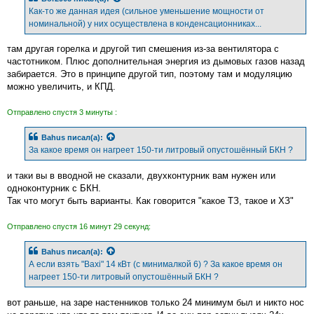
е
Как-то же данная идея (сильное уменьшение мощности от
н
номинальной) у них осуществлена в конденсационниках...
и
е
там другая горелка и другой тип смешения из-за вентилятора с
частотником. Плюс дополнительная энергия из дымовых газов назад
забирается. Это в принципе другой тип, поэтому там и модуляцию
можно увеличить, и КПД.
Отправлено спустя 3 минуты :
Bahus
писал(а):
За какое время он нагреет 150-ти литровый опустошённый БКН ?
и таки вы в вводной не сказали, двухконтурник вам нужен или
одноконтурник с БКН.
Так что могут быть варианты. Как говорится "какое ТЗ, такое и ХЗ"
Отправлено спустя 16 минут 29 секунд:
Bahus
писал(а):
А если взять "Baxi" 14 кВт (с минималкой 6) ? За какое время он
нагреет 150-ти литровый опустошённый БКН ?
вот раньше, на заре настенников только 24 минимум был и никто нос