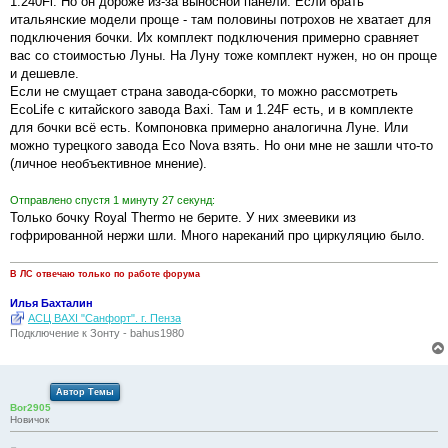
1.240Fi. Но он дороже из-за выносной панели. Если брать
итальянские модели проще - там половины потрохов не хватает для
подключения бочки. Их комплект подключения примерно сравняет
вас со стоимостью Луны. На Луну тоже комплект нужен, но он проще
и дешевле.
Если не смущает страна завода-сборки, то можно рассмотреть
EcoLife с китайского завода Baxi. Там и 1.24F есть, и в комплекте
для бочки всё есть. Компоновка примерно аналогична Луне. Или
можно турецкого завода Eco Nova взять. Но они мне не зашли что-то
(личное необъективное мнение).
Отправлено спустя 1 минуту 27 секунд:
Только бочку Royal Thermo не берите. У них змеевики из
гофрированной нержи шли. Много нареканий про циркуляцию было.
В ЛС отвечаю только по работе форума
Илья Бахталин
АСЦ BAXI "Санфорт". г. Пенза
Подключение к Зонту - bahus1980
Автор Темы
Bor2905
Новичок