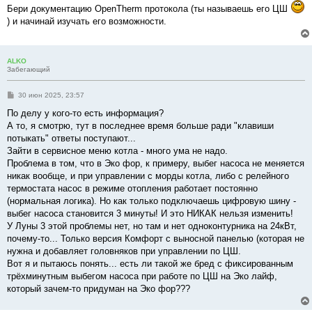
Бери документацию OpenTherm протокола (ты называешь его ЦШ
) и начинай изучать его возможности.
ALKO
Забегающий
С
30 июн 2025, 23:57
о
о
По делу у кого-то есть информация?
б
А то, я смотрю, тут в последнее время больше ради "клавиши
щ
е
потыкать" ответы поступают...
н
Зайти в сервисное меню котла - много ума не надо.
и
е
Проблема в том, что в Эко фор, к примеру, выбег насоса не меняется
никак вообще, и при управлении с морды котла, либо с релейного
термостата насос в режиме отопления работает постоянно
(нормальная логика). Но как только подключаешь цифровую шину -
выбег насоса становится 3 минуты! И это НИКАК нельзя изменить!
У Луны 3 этой проблемы нет, но там и нет одноконтурника на 24кВт,
почему-то... Только версия Комфорт с выносной панелью (которая не
нужна и добавляет головняков при управлении по ЦШ.
Вот я и пытаюсь понять... есть ли такой же бред с фиксированным
трёхминутным выбегом насоса при работе по ЦШ на Эко лайф,
который зачем-то придуман на Эко фор???