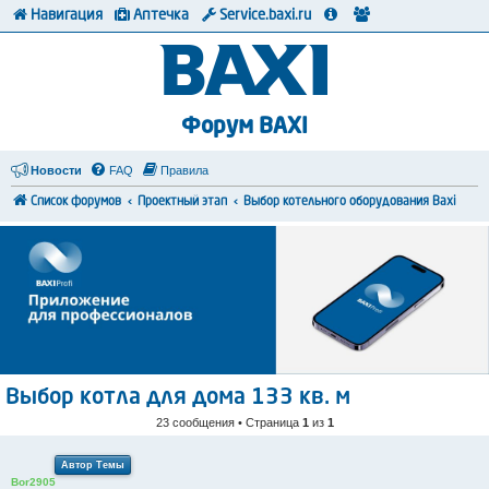
Навигация
Аптечка
Service.baxi.ru
Форум BAXI
Новости
FAQ
Правила
Список форумов
Проектный этап
Выбор котельного оборудования Baxi
Выбор котла для дома 133 кв. м
23 сообщения • Страница
1
из
1
Автор Темы
Bor2905