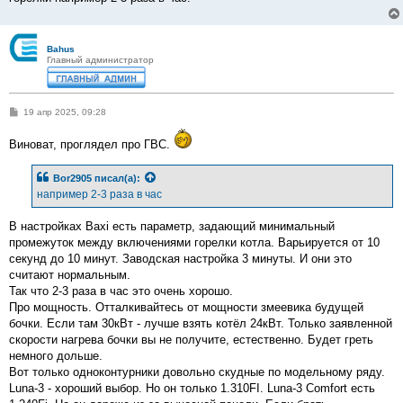
Bahus
Главный администратор
С
19 апр 2025, 09:28
о
о
Виноват, проглядел про ГВС.
б
щ
е
н
Bor2905
писал(а):
и
например 2-3 раза в час
е
В настройках Baxi есть параметр, задающий минимальный
промежуток между включениями горелки котла. Варьируется от 10
секунд до 10 минут. Заводская настройка 3 минуты. И они это
считают нормальным.
Так что 2-3 раза в час это очень хорошо.
Про мощность. Отталкивайтесь от мощности змеевика будущей
бочки. Если там 30кВт - лучше взять котёл 24кВт. Только заявленной
скорости нагрева бочки вы не получите, естественно. Будет греть
немного дольше.
Вот только одноконтурники довольно скудные по модельному ряду.
Luna-3 - хороший выбор. Но он только 1.310FI. Luna-3 Comfort есть