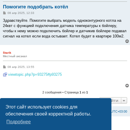
Помогите подобрать котёл
С
08 апр 2025, 12:33
о
о
Здравствуйте. Помогите выбрать модель одноконтурного котла на
б
24квт с функцией подключения датчика температуры к бойлеру,
щ
е
чтобы к нему можно подключить бойлер и датчикив бойлере подавал
н
сигнал на котел если вода остывает. Котел будет в квартире 100м2.
и
е
Starik
Местный аксакал
С
08 апр 2025, 13:55
о
о
viewtopic.php?p=93275#p93275
б
щ
е
н
и
2 сообщения • Страница
1
из
1
е
Перейти
Этот сайт использует cookies для
Список форумов
С
в
я
з
а
т
ь
с
я
с
а
д
м
и
н
и
с
т
р
а
ц
и
е
й
Часовой пояс:
UTC+03:00
обеспечения своей корректной работы.
Подробнее
Создано на основе
phpBB
® Forum Software © phpBB Limited
Официальный сайт BAXI в России