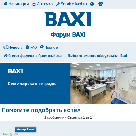
Навигация
Аптечка
Service.baxi.ru
Форум BAXI
Новости
FAQ
Правила
Список форумов
Проектный этап
Выбор котельного оборудования Baxi
Помогите подобрать котёл
2 сообщения • Страница
1
из
1
Автор Темы
Rusl@n29