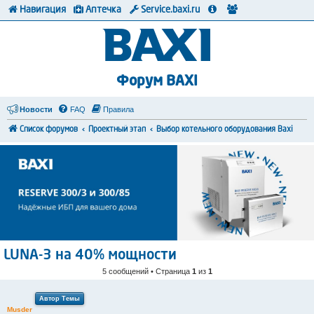
Навигация
Аптечка
Service.baxi.ru
Форум BAXI
Новости
FAQ
Правила
Список форумов
Проектный этап
Выбор котельного оборудования Baxi
LUNA-3 на 40% мощности
5 сообщений • Страница
1
из
1
Автор Темы
Musder