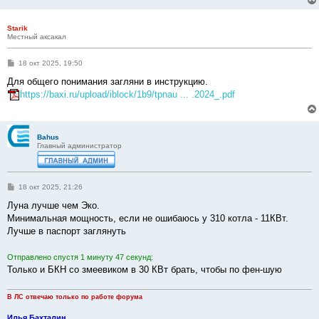
Starik
Местный аксакал
С
18 окт 2025, 19:50
о
о
Для общего понимания загляни в инструкцию.
б
https://baxi.ru/upload/iblock/1b9/tpnau ... .2024_.pdf
щ
е
н
и
е
Bahus
Главный администратор
С
18 окт 2025, 21:26
о
о
Луна лучше чем Эко.
б
Минимальная мощность, если не ошибаюсь у 310 котла - 11КВт.
щ
е
Лучше в паспорт заглянуть
н
и
е
Отправлено спустя 1 минуту 47 секунд:
Только и БКН со змеевиком в 30 КВт брать, чтобы по фен-шую
В ЛС отвечаю только по работе форума
Илья Бахталин