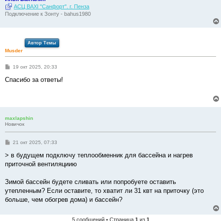
АСЦ BAXI "Санфорт". г. Пенза
Подключение к Зонту - bahus1980
Автор Темы
Musder
С
19 окт 2025, 20:33
о
о
Спасибо за ответы!
б
щ
е
н
и
е
maxlapshin
Новичок
С
21 окт 2025, 07:33
о
о
> в будущем подключу теплообменник для бассейна и нагрев
б
приточной вентиляциию
щ
е
н
Зимой бассейн будете сливать или попробуете оставить
и
е
утепленным? Если оставите, то хватит ли 31 квт на приточку (это
больше, чем обогрев дома) и бассейн?
5 сообщений • Страница
1
из
1