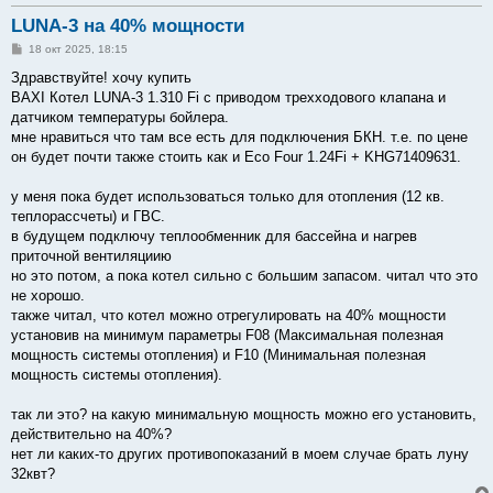
LUNA-3 на 40% мощности
С
18 окт 2025, 18:15
о
о
Здравствуйте! хочу купить
б
BAXI Котел LUNA-3 1.310 Fi с приводом трехходового клапана и
щ
е
датчиком температуры бойлера.
н
мне нравиться что там все есть для подключения БКН. т.е. по цене
и
е
он будет почти также стоить как и Eco Four 1.24Fi + KHG71409631.
у меня пока будет использоваться только для отопления (12 кв.
теплорассчеты) и ГВС.
в будущем подключу теплообменник для бассейна и нагрев
приточной вентиляциию
но это потом, а пока котел сильно с большим запасом. читал что это
не хорошо.
также читал, что котел можно отрегулировать на 40% мощности
установив на минимум параметры F08 (Максимальная полезная
мощность системы отопления) и F10 (Минимальная полезная
мощность системы отопления).
так ли это? на какую минимальную мощность можно его установить,
действительно на 40%?
нет ли каких-то других противопоказаний в моем случае брать луну
32квт?