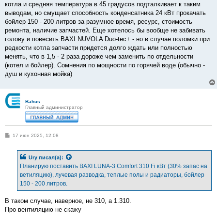
котла и средняя температура в 45 градусов подталкивает к таким
выводам, но смущает способность конденсатника 24 кВт прокачать
бойлер 150 - 200 литров за разумное время, ресурс, стоимость
ремонта, наличие запчастей. Еще хотелось бы вообще не забивать
голову и повесить BAXI NUVOLA Duo-tec+ - но в случае поломки при
редкости котла запчасти придется долго ждать или полностью
менять, что в 1,5 - 2 раза дороже чем заменить по отдельности
(котел и бойлер). Сомнения по мощности по горячей воде (обычно -
душ и кухонная мойка)
Bahus
Главный администратор
С
17 июн 2025, 12:08
о
о
б
Ury
писал(а):
щ
е
Планирую поставить BAXI LUNA-3 Comfort 310 Fi кВт (30% запас на
н
ветиляцию), лучевая разводка, теплые полы и радиаторы, бойлер
и
е
150 - 200 литров.
В таком случае, наверное, не 310, а 1.310.
Про вентиляцию не скажу