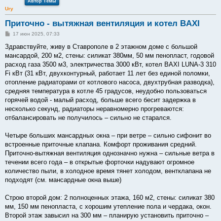
Автор Темы
Ury
Приточно - вытяжная вентиляция и котел BAXI
С
17 июн 2025, 07:33
о
о
Здравствуйте, живу в Ставрополе в 2 этажном доме с большой
б
мансардой, 200 м2, стены: силикат 380мм, 50 мм пенопласт, годовой
щ
е
расход газа 3500 м3, электричества 3000 кВт, котел BAXI LUNA-3 310
н
Fi кВт (31 кВт, двухконтурный, работает 11 лет без единой поломки,
и
е
отопление радиаторами от котлового насоса, двухтрубная разводка),
средняя температура в котле 45 градусов, неудобно пользоваться
горячей водой - малый расход, больше всего бесит задержка в
несколько секунд, радиаторы неравномерно прогреваются:
отбалансировать не получилось – сильно не старался.
Четыре больших мансардных окна – при ветре – сильно сифонит во
встроенные приточные клапана. Комфорт проживания средний.
Приточно-вытяжная вентиляция однозначно нужна – сильные ветра в
течении всего года – в открытые форточки надувают огромное
количество пыли, в холодное время тянет холодом, вентклапана не
подходят (см. мансардные окна выше)
Строю второй дом: 2 полноценных этажа, 160 м2, стены: силикат 380
мм, 150 мм пенопласта, с хорошим утепление пола и чердака, окон.
Второй этаж завысил на 300 мм – планирую установить приточно –