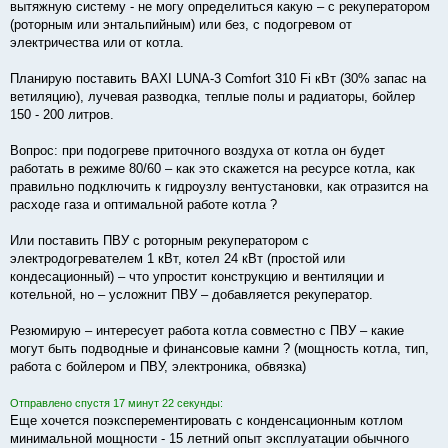
вытяжную систему - не могу определиться какую – с рекуператором
(роторным или энтальпийным) или без, с подогревом от
электричества или от котла.
Планирую поставить BAXI LUNA-3 Comfort 310 Fi кВт (30% запас на
ветиляцию), лучевая разводка, теплые полы и радиаторы, бойлер
150 - 200 литров.
Вопрос: при подогреве приточного воздуха от котла он будет
работать в режиме 80/60 – как это скажется на ресурсе котла, как
правильно подключить к гидроузлу вентустановки, как отразится на
расходе газа и оптимальной работе котла ?
Или поставить ПВУ с роторным рекуператором с
электродогревателем 1 кВт, котел 24 кВт (простой или
кондесационный) – что упростит конструкцию и вентиляции и
котельной, но – усложнит ПВУ – добавляется рекуператор.
Резюмирую – интересует работа котла совместно с ПВУ – какие
могут быть подводные и финансовые камни ? (мощность котла, тип,
работа с бойлером и ПВУ, электроника, обвязка)
Отправлено спустя 17 минут 22 секунды:
Еще хочется поэксперементировать с конденсационным котлом
минимальной мощности - 15 летний опыт эксплуатации обычного