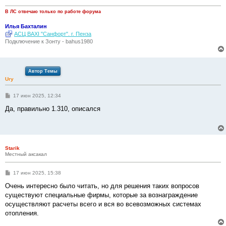
В ЛС отвечаю только по работе форума
Илья Бахталин
АСЦ BAXI "Санфорт". г. Пенза
Подключение к Зонту - bahus1980
Автор Темы
Ury
С
17 июн 2025, 12:34
о
о
Да, правильно 1.310, описался
б
щ
е
н
и
е
Starik
Местный аксакал
С
17 июн 2025, 15:38
о
о
Очень интересно было читать, но для решения таких вопросов
б
существуют специальные фирмы, которые за вознаграждение
щ
е
осуществляют расчеты всего и вся во всевозможных системах
н
отопления.
и
е