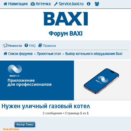
Навигация
Аптечка
Service.baxi.ru
Форум BAXI
Новости
FAQ
Правила
Список форумов
Проектный этап
Выбор котельного оборудования Baxi
Нужен уличный газовый котел
2 сообщения • Страница
1
из
1
Автор Темы
AntroPrime