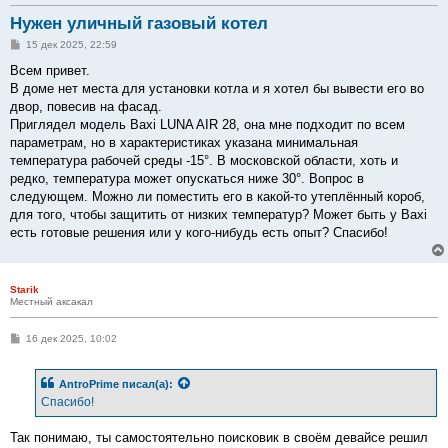
Нужен уличный газовый котел
С
15 дек 2025, 22:59
о
о
Всем привет.
б
В доме нет места для установки котла и я хотел бы вывести его во
щ
е
двор, повесив на фасад.
н
Приглядел модель Baxi LUNA AIR 28, она мне подходит по всем
и
е
параметрам, но в характеристиках указана минимальная
температура рабочей среды -15°. В московской области, хоть и
редко, температура может опускаться ниже 30°. Вопрос в
следующем. Можно ли поместить его в какой-то утеплённый короб,
для того, чтобы защитить от низких температур? Может быть у Baxi
есть готовые решения или у кого-нибудь есть опыт? Спасибо!
Starik
Местный аксакал
С
16 дек 2025, 10:02
о
о
б
AntroPrime
писал(а):
щ
е
Спасибо!
н
и
е
Так понимаю, ты самостоятельно поисковик в своём девайсе решил