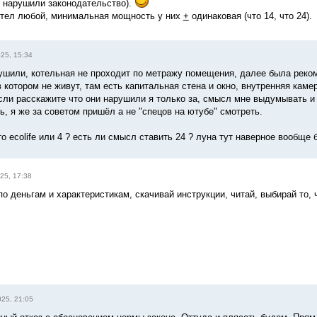
и нарушили законодательство).
отел любой, минимальная мощность у них
+
одинаковая (что 14, что 24).
25, 15:34
рушили, котельная не проходит по метражу помещения, далее была реком
котором не живут, там есть капитальная стена и окно, внутренняя камер
если расскажите что они нарушили я только за, смысл мне выдумывать и 
, я же за советом пришёл а не "спецов на ютубе" смотреть.
то ecolife или 4 ? есть ли смысл ставить 24 ? луна тут наверное вообщ
25, 17:38
по деньгам и характеристикам, скачивай инструкции, читай, выбирай то,
025, 21:05