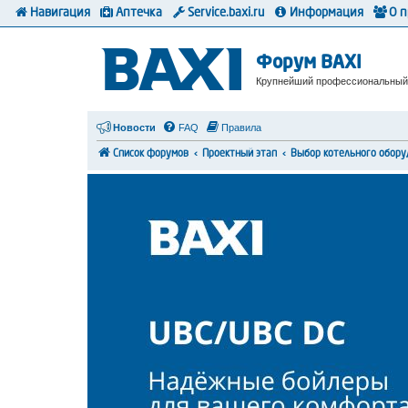
Навигация
Аптечка
Service.baxi.ru
Информация
О 
Форум BAXI
Крупнейший профессиональный
Новости
FAQ
Правила
Список форумов
Проектный этап
Выбор котельного обору