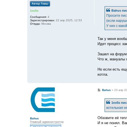
о
Автор Темы
о
б
Bahus
пис
1nx5s
щ
е
Просите пис
Сообщения:
4
н
Зарегистрирован:
22 апр 2025, 12:53
(если наруш
и
Откуда:
Москва
е
У них с какой
Так у меня вооб
Идет процесс за
Зашел на форум 
Что ж, мануалы я
Но если есть ещ
котла.
С
Bahus
»
23 апр 2
о
о
б
1nx5s
пис
щ
е
котельная н
н
и
е
Обзовите её теп
Bahus
Главный администратор
И я не понял. В