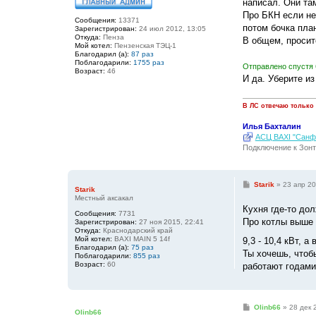
написал. Они та
Про БКН если не
Сообщения:
13371
потом бочка план
Зарегистрирован:
24 июл 2012, 13:05
Откуда:
Пенза
В общем, просит
Мой котел:
Пензенская ТЭЦ-1
Благодарил (а):
87 раз
Поблагодарили:
1755 раз
Отправлено спустя 
Возраст:
46
И да. Уберите из
В ЛС отвечаю только
Илья Бахталин
АСЦ BAXI "Санфо
Подключение к Зонт
С
Starik
»
23 апр 20
Starik
о
Местный аксакал
о
Кухня где-то дол
б
Сообщения:
7731
щ
Про котлы выше 
Зарегистрирован:
27 ноя 2015, 22:41
е
Откуда:
Краснодарский край
н
Мой котел:
BAXI MAIN 5 14f
9,3 - 10,4 кВт, 
и
Благодарил (а):
75 раз
е
Ты хочешь, чтоб
Поблагодарили:
855 раз
Возраст:
60
работают годами
С
Olinb66
»
28 дек 
Olinb66
о