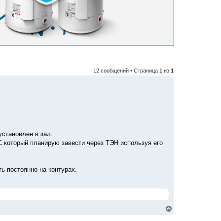
12 сообщений • Страница
1
из
1
установлен в зал.
С который планирую завести через ТЭН используя его
ь постоянно на контурах.
В
е