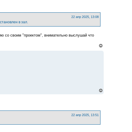
р
н
у
т
ь
22 апр 2025, 13:08
с
становлен в зал.
я
к
н
ю со своим "проектом", внимательно выслушай что
а
ч
В
а
е
л
р
у
н
у
т
ь
с
я
к
н
В
а
е
ч
р
а
н
л
у
у
т
ь
22 апр 2025, 13:51
с
я
к
н