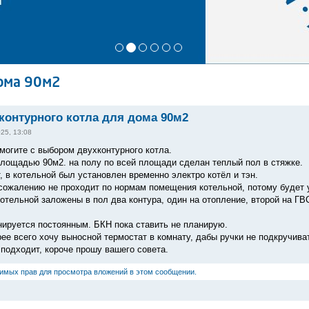
ома 90м2
онтурного котла для дома 90м2
25, 13:08
могите с выбором двухконтурного котла.
площадью 90м2. на полу по всей площади сделан теплый пол в стяжке.
, в котельной был установлен временно электро котёл и тэн.
 сожалению не проходит по нормам помещения котельной, потому будет 
отельной заложены в пол два контура, один на отопление, второй на ГВ
ируется постоянным. БКН пока ставить не планирую.
ее всего хочу выносной термостат в комнату, дабы ручки не подкручиват
подходит, короче прошу вашего совета.
димых прав для просмотра вложений в этом сообщении.