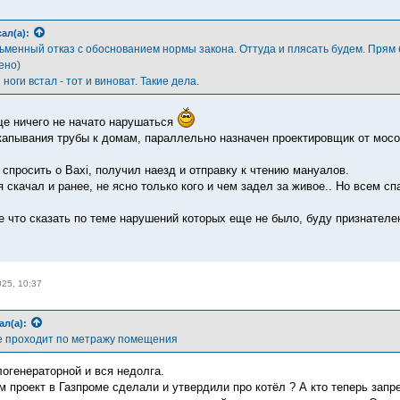
ал(а):
ьменный отказ с обоснованием нормы закона. Оттуда и плясать будем. Прям
ено)
 ноги встал - тот и виноват. Такие дела.
ще ничего не начато нарушаться
капывания трубы к домам, параллельно назначен проектировщик от мособ
спросить о Baxi, получил наезд и отправку к чтению мануалов.
 скачал и ранее, не ясно только кого и чем задел за живое.. Но всем сп
е что сказать по теме нарушений которых еще не было, буду признателе
025, 10:37
ал(а):
е проходит по метражу помещения
логенераторной и вся недолга.
ам проект в Газпроме сделали и утвердили про котёл ? А кто теперь зап