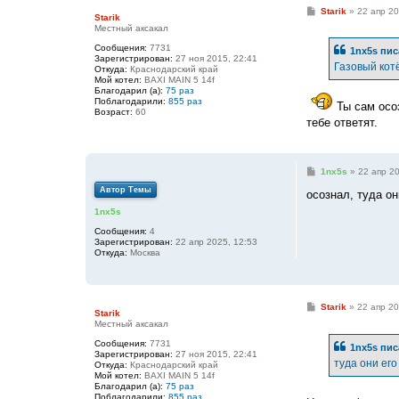
С
Starik
»
22 апр 20
Starik
о
Местный аксакал
о
б
Сообщения:
7731
1nx5s
пис
щ
Зарегистрирован:
27 ноя 2015, 22:41
е
Газовый кот
Откуда:
Краснодарский край
н
Мой котел:
BAXI MAIN 5 14f
и
Благодарил (а):
75 раз
е
Поблагодарили:
855 раз
Ты сам осо
Возраст:
60
тебе ответят.
С
1nx5s
»
22 апр 20
о
Автор Темы
о
осознал, туда он
б
1nx5s
щ
е
Сообщения:
4
н
Зарегистрирован:
22 апр 2025, 12:53
и
Откуда:
Москва
е
С
Starik
»
22 апр 20
Starik
о
Местный аксакал
о
б
Сообщения:
7731
1nx5s
пис
щ
Зарегистрирован:
27 ноя 2015, 22:41
е
туда они его
Откуда:
Краснодарский край
н
Мой котел:
BAXI MAIN 5 14f
и
Благодарил (а):
75 раз
е
Поблагодарили:
855 раз