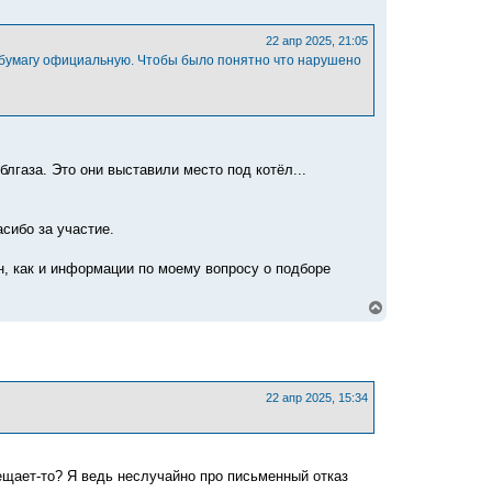
у
т
ь
22 апр 2025, 21:05
с
 бумагу официальную. Чтобы было понятно что нарушено
я
к
н
а
ч
а
л
лгаза. Это они выставили место под котёл...
у
асибо за участие.
н, как и информации по моему вопросу о подборе
В
е
р
н
у
т
ь
22 апр 2025, 15:34
с
я
к
н
а
рещает-то? Я ведь неслучайно про письменный отказ
ч