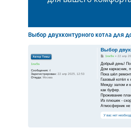
Выбор двухконтурного котла для д
Выбор двухк
С
1nx5s
»
22 апр 20
Автор Темы
о
о
Добрый день! По
1nx5s
б
Дом каркасник, 
щ
Сообщения:
4
е
Пока шёл ремонт
Зарегистрирован:
22 апр 2025, 12:53
н
Откуда:
Москва
Газовый котёл к
и
е
Между залом и к
как буфер.
Проживание план
Из плюшек - скор
Атмосферник не 
У вас нет необхо