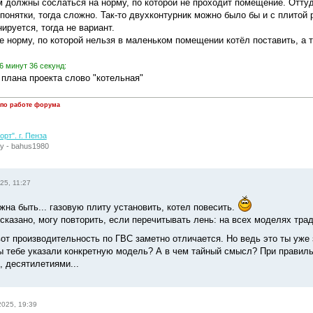
м должны сослаться на норму, по которой не проходит помещение. Оттуд
понятки, тогда сложно. Так-то двухконтурник можно было бы и с плитой 
ируется, тогда не вариант.
е норму, по которой нельзя в маленьком помещении котёл поставить, а т
6 минут 36 секунд:
 плана проекта слово "котельная"
 по работе форума
рт". г. Пенза
у - bahus1980
25, 11:27
жна быть... газовую плиту установить, котел повесить.
сказано, могу повторить, если перечитывать лень: на всех моделях тр
а вот производительность по ГВС заметно отличается. Но ведь это ты уж
ы тебе указали конкретную модель? А в чем тайный смысл? При правиль
, десятилетиями...
2025, 19:39