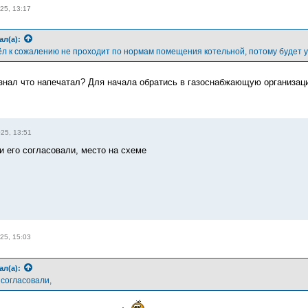
25, 13:17
ал(а):
ёл к сожалению не проходит по нормам помещения котельной, потому будет у
знал что напечатал? Для начала обратись в газоснабжающую организаци
25, 13:51
и его согласовали, место на схеме
25, 15:03
ал(а):
 согласовали,