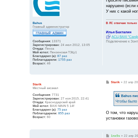
Просите письмен
б
нарушено (если 
щ
е
У них с какой ног
н
и
е
Bahus
В ЛС отвечаю только
Главный администратор
Илья Бахталин
АСЦ BAXI "Санфо
Подключение к Зонт
Сообщения:
13371
Зарегистрирован:
24 июл 2012, 13:05
Откуда:
Пенза
Мой котел:
Пензенская ТЭЦ-1
Благодарил (а):
87 раз
Поблагодарили:
1755 раз
Возраст:
46
С
Starik
»
22 апр 20
Starik
о
Местный аксакал
о
б
Сообщения:
7731
Bahus
пис
щ
Зарегистрирован:
27 ноя 2015, 22:41
е
Чтобы было 
Откуда:
Краснодарский край
н
Мой котел:
BAXI MAIN 5 14f
и
Благодарил (а):
75 раз
е
О том, что наруш
Поблагодарили:
855 раз
Возраст:
60
установки газов
С
1nx5s
»
22 апр 20