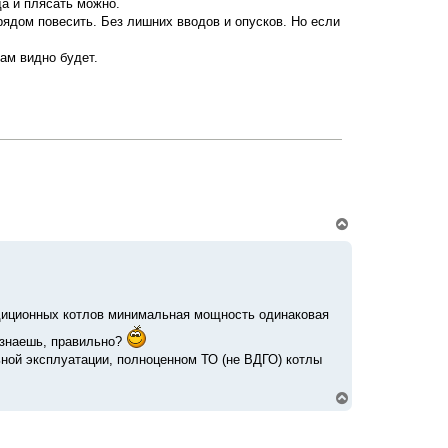
а и плясать можно.
а
рядом повесить. Без лишних вводов и опусков. Но если
л
у
ам видно будет.
В
е
р
н
у
т
ь
адиционных котлов минимальная мощность одинаковая
с
я
е знаешь, правильно?
к
ной эксплуатации, полноценном ТО (не ВДГО) котлы
н
а
ч
В
а
е
л
р
у
н