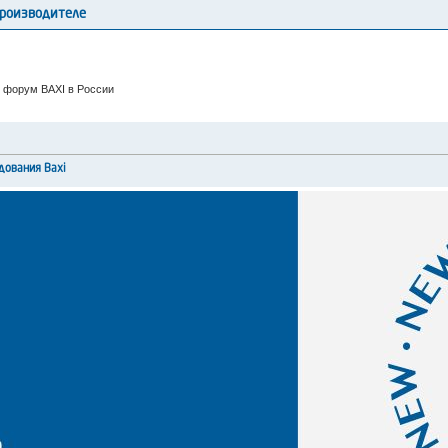
производителе
 форум BAXI в России
дования Baxi