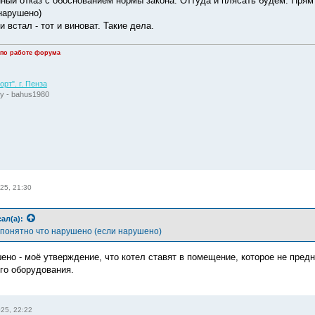
ный отказ с обоснованием нормы закона. Оттуда и плясать будем. Пря
нарушено)
и встал - тот и виноват. Такие дела.
 по работе форума
рт". г. Пенза
у - bahus1980
25, 21:30
ал(а):
понятно что нарушено (если нарушено)
ено - моё утверждение, что котел ставят в помещение, которое не предн
ого оборудования.
25, 22:22