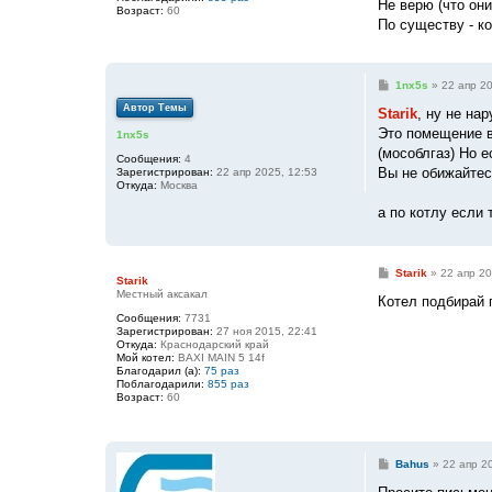
Не верю (что он
Возраст:
60
По существу - к
С
1nx5s
»
22 апр 20
о
Автор Темы
о
Starik
, ну не на
б
Это помещение в 
1nx5s
щ
е
(мособлгаз) Но 
Сообщения:
4
н
Вы не обижайтесь
Зарегистрирован:
22 апр 2025, 12:53
и
Откуда:
Москва
е
а по котлу если 
С
Starik
»
22 апр 20
Starik
о
Местный аксакал
о
Котел подбирай 
б
Сообщения:
7731
щ
Зарегистрирован:
27 ноя 2015, 22:41
е
Откуда:
Краснодарский край
н
Мой котел:
BAXI MAIN 5 14f
и
Благодарил (а):
75 раз
е
Поблагодарили:
855 раз
Возраст:
60
С
Bahus
»
22 апр 2
о
о