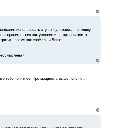
а
ч
В
а
е
л
р
у
н
у
ендация использовать эту точку, отсюда я и пляшу.
т
а сгорания от них как условие и негорючая плита..
ь
с
тратить время как своё так и Ваше.
я
к
н
е бессмыслена?
а
ч
В
а
е
л
р
у
н
у
 что тебе понятнее. Про мощность выше пояснил.
т
ь
с
я
к
н
а
ч
В
а
е
л
р
у
н
у