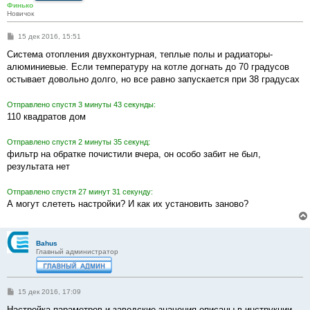
Финько
Новичок
С
15 дек 2016, 15:51
о
о
Система отопления двухконтурная, теплые полы и радиаторы-
б
алюминиевые. Если температуру на котле догнать до 70 градусов
щ
е
остывает довольно долго, но все равно запускается при 38 градусах
н
и
е
Отправлено спустя 3 минуты 43 секунды:
110 квадратов дом
Отправлено спустя 2 минуты 35 секунд:
фильтр на обратке почистили вчера, он особо забит не был,
результата нет
Отправлено спустя 27 минут 31 секунду:
А могут слететь настройки? И как их установить заново?
Bahus
Главный администратор
С
15 дек 2016, 17:09
о
о
Настройка параметров и заводские значения описаны в инструкции