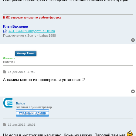
б
щ
е
н
и
В ЛС отвечаю только по работе форума
е
Илья Бахталин
АСЦ BAXI "Санфорт". г. Пенза
Подключение к Зонту - bahus1980
Автор Темы
Финько
Новичок
С
15 дек 2016, 17:59
о
о
А самим можно их проверить и установить?
б
щ
е
н
и
е
Bahus
Главный администратор
С
15 дек 2016, 18:01
о
о
Ну если в инструкции написано. Конечно можно. Паролей там нет
б