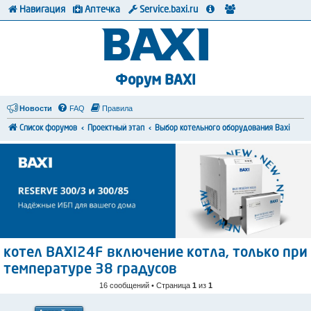
Навигация
Аптечка
Service.baxi.ru
Форум BAXI
Новости
FAQ
Правила
Список форумов
Проектный этап
Выбор котельного оборудования Baxi
котел BAXI24F включение котла, только при
температуре 38 градусов
16 сообщений • Страница
1
из
1