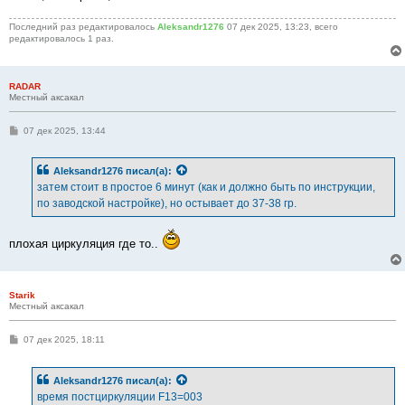
Последний раз редактировалось
Aleksandr1276
07 дек 2025, 13:23, всего
редактировалось 1 раз.
RADAR
Местный аксакал
С
07 дек 2025, 13:44
о
о
б
Aleksandr1276
писал(а):
щ
е
затем стоит в простое 6 минут (как и должно быть по инструкции,
н
по заводской настройке), но остывает до 37-38 гр.
и
е
плохая циркуляция где то..
Starik
Местный аксакал
С
07 дек 2025, 18:11
о
о
б
Aleksandr1276
писал(а):
щ
е
время постциркуляции F13=003
н