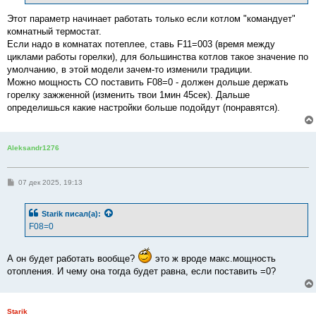
и
е
Этот параметр начинает работать только если котлом "командует"
комнатный термостат.
Если надо в комнатах потеплее, ставь F11=003 (время между
циклами работы горелки), для большинства котлов такое значение по
умолчанию, в этой модели зачем-то изменили традиции.
Можно мощность СО поставить F08=0 - должен дольше держать
горелку зажженной (изменить твои 1мин 45сек). Дальше
определишься какие настройки больше подойдут (понравятся).
Aleksandr1276
С
07 дек 2025, 19:13
о
о
б
Starik
писал(а):
щ
е
F08=0
н
и
е
А он будет работать вообще?
это ж вроде макс.мощность
отопления. И чему она тогда будет равна, если поставить =0?
Starik