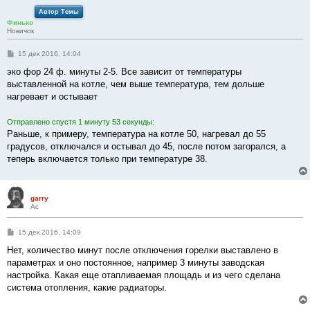
Автор Темы
Финько
Новичок
С
15 дек 2016, 14:04
о
о
эко фор 24 ф. минуты 2-5. Все зависит от температуры
б
выставленной на котле, чем выше температура, тем дольше
щ
е
нагревает и остывает
н
и
е
Отправлено спустя 1 минуту 53 секунды:
Раньше, к примеру, температура на котле 50, нагревал до 55
градусов, отключался и остывал до 45, после потом загорался, а
теперь включается только при температуре 38.
garry
Ас
С
15 дек 2016, 14:09
о
о
Нет, количество минут после отключения горелки выставлено в
б
параметрах и оно постоянное, например 3 минуты заводская
щ
е
настройка. Какая еще отапливаемая площадь и из чего сделана
н
система отопления, какие радиаторы.
и
е