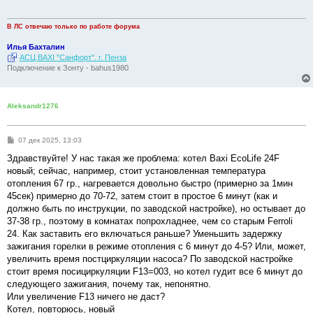
е
н
и
В ЛС отвечаю только по работе форума
е
Илья Бахталин
АСЦ BAXI "Санфорт". г. Пенза
Подключение к Зонту - bahus1980
Aleksandr1276
С
07 дек 2025, 13:03
о
о
Здравствуйте! У нас такая же проблема: котел Baxi EcoLife 24F
б
новый; сейчас, например, стоит установленная температура
щ
е
отопления 67 гр., нагревается довольно быстро (примерно за 1мин
н
45сек) примерно до 70-72, затем стоит в простое 6 минут (как и
и
е
должно быть по инструкции, по заводской настройке), но остывает до
37-38 гр., поэтому в комнатах попрохладнее, чем со старым Ferroli
24. Как заставить его включаться раньше? Уменьшить задержку
зажигания горелки в режиме отопления с 6 минут до 4-5? Или, может,
увеличить время постциркуляции насоса? По заводской настройке
стоит время посициркуляции F13=003, но котел гудит все 6 минут до
следующего зажигания, почему так, непонятно.
Или увеличение F13 ничего не даст?
Котел, повторюсь, новый