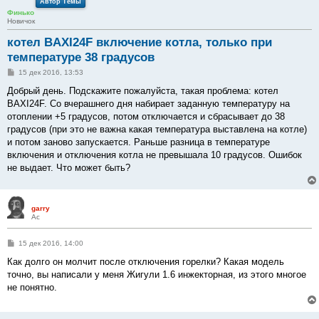
Автор Темы
Финько
Новичок
котел BAXI24F включение котла, только при
температуре 38 градусов
С
15 дек 2016, 13:53
о
о
Добрый день. Подскажите пожалуйста, такая проблема: котел
б
BAXI24F. Со вчерашнего дня набирает заданную температуру на
щ
е
отоплении +5 градусов, потом отключается и сбрасывает до 38
н
градусов (при это не важна какая температура выставлена на котле)
и
е
и потом заново запускается. Раньше разница в температуре
включения и отключения котла не превышала 10 градусов. Ошибок
не выдает. Что может быть?
garry
Ас
С
15 дек 2016, 14:00
о
о
Как долго он молчит после отключения горелки? Какая модель
б
точно, вы написали у меня Жигули 1.6 инжекторная, из этого многое
щ
е
не понятно.
н
и
е