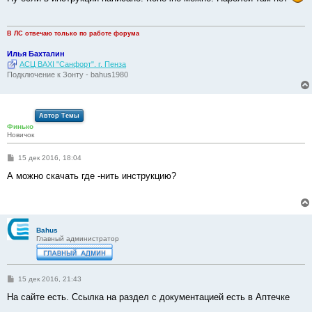
щ
е
н
и
В ЛС отвечаю только по работе форума
е
Илья Бахталин
АСЦ BAXI "Санфорт". г. Пенза
Подключение к Зонту - bahus1980
Автор Темы
Финько
Новичок
С
15 дек 2016, 18:04
о
о
А можно скачать где -нить инструкцию?
б
щ
е
н
и
е
Bahus
Главный администратор
С
15 дек 2016, 21:43
о
о
На сайте есть. Ссылка на раздел с документацией есть в Аптечке
б
щ