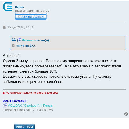
Bahus
Главный администратор
С
15 дек 2016, 14:16
о
о
б
Финько
писал(а):
щ
е
минуты 2-5.
н
и
е
А точнее?
Думаю 3 минуты ровно. Раньше ему запрещено включаться (это
программируется пользователем), а за это время с теплоносителя
успевает сняться больше 10°С.
Возможно у вас скорость потока в системе упала. Ну фильтр
забился или еще что-то подобное.
В ЛС отвечаю только по работе форума
Илья Бахталин
АСЦ BAXI "Санфорт". г. Пенза
Подключение к Зонту - bahus1980
Автор Темы