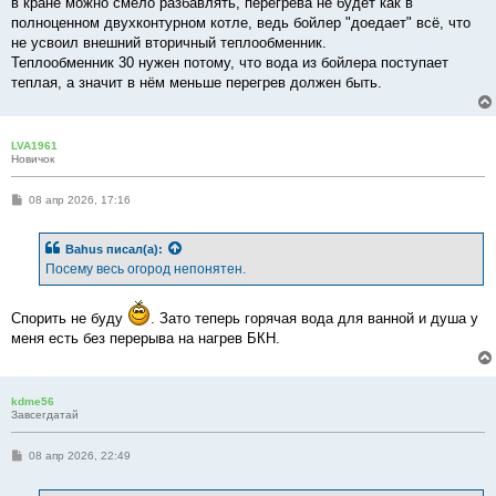
в кране можно смело разбавлять, перегрева не будет как в
полноценном двухконтурном котле, ведь бойлер "доедает" всё, что
не усвоил внешний вторичный теплообменник.
Теплообменник 30 нужен потому, что вода из бойлера поступает
теплая, а значит в нём меньше перегрев должен быть.
LVA1961
Новичок
С
08 апр 2026, 17:16
о
о
б
Bahus
писал(а):
щ
е
Посему весь огород непонятен.
н
и
е
Спорить не буду
. Зато теперь горячая вода для ванной и душа у
меня есть без перерыва на нагрев БКН.
kdme56
Завсегдатай
С
08 апр 2026, 22:49
о
о
б