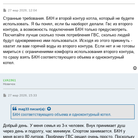
С
27 мар 2026, 12:04
о
о
Странные требования. БКН и второй контур котла, который не будете
б
использовать. Я бы понял, если бы наоборот делали. Гвс из второго
щ
е
контура, а возможность подключения БКН только предусмотреть.
н
Посчитайте лучше сколько точек потребления ГВС, сколько людей
и
е
будут одновременно ими пользоваться. Исходя из этого прикинуть -
хватит ли вам горячей воды из второго контура. Если нет и не готовы
мириться с ограничениями комфорта использования второго контура,
то сразу взять БКН соответствующего объема и одноконтурный
котел.
LVA1961
Новичок
С
27 мар 2026, 15:33
о
о
б
mag33
писал(а):
щ
е
БКН соответствующего объема и одноконтурный котел.
н
и
е
Добрый день. У меня семья из 3-х человек. Внук принимает душ
через день и подолгу, час минимум. Спортом занимается. БКН у
меня всего 80 литров. Проблему ГВС решил очень просто. Поскольку