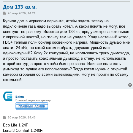
Дом 133 кв.м.
С
26 мар 2026, 14:21
о
о
Купили дом в черновом варианте, чтобы подать заявку на
б
подключение газа надо выбрать котел. А какой понять не могу, все
щ
е
советуют по-разному. Имеется дом 133 кв, предусмотрена котельная
н
с кирпичной шахтой, но гильзу там не увидел. Хочу настенный котел,
и
е
ГВС+ теплый пол+ бойлер косвенного нагрева. Мощность думаю мне
хватит 24 кВт, но какой котел выбрать, двухконтурный или
одноконтурный? Хочу 2х контурный, не ипользовать трубу дымохода,
а просто поставить коаксильный дымоход в стену, не использовать
второй контур, а просто чтобы был про запас. Или все если есть
дымоход то лучше его использовать? Тогда котел нужен с открытой
камерой сгорания со всеми вытекающими, могу не пройти по объему
котельной.
Bahus
Главный администратор
С
26 мар 2026, 14:46
о
о
Eco Life 1.24F
б
Luna-3 Comfort 1.240Fi
щ