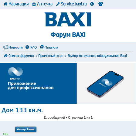
Навигация
Аптечка
Service.baxi.ru
Форум BAXI
Новости
FAQ
Правила
Список форумов
Проектный этап
Выбор котельного оборудования Baxi
Дом 133 кв.м.
11 сообщений • Страница
1
из
1
Автор Темы
kkk