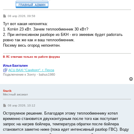
С
08 апр 2026, 09:58
о
о
Тут вот какая непонятка:
б
1. Котёл 23 кВт. Зачем теплообменник 30 кВт?
щ
е
2. При интенсивном разборе из БКН - его змеевик будет работать
н
ровно так же как и ваш теплообменник.
и
е
Посему весь огород непонятен.
В ЛС отвечаю только по работе форума
Илья Бахталин
АСЦ BAXI "Санфорт". г. Пенза
Подключение к Зонту - bahus1980
Starik
Местный аксакал
С
08 апр 2026, 10:12
о
о
Остроумное решение. Благодаря этому теплообменнику котел
б
временно становится двухконтурным после того как поступает
щ
е
запрос на нагрев бойлера, температура обратки после бойлера
н
становится заметно ниже (пока идет интенсивный разбор ГВС). Воду
и
е