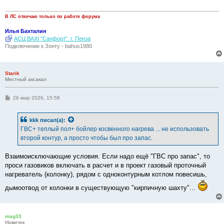
е
н
и
В ЛС отвечаю только по работе форума
е
Илья Бахталин
АСЦ BAXI "Санфорт". г. Пенза
Подключение к Зонту - bahus1980
Starik
Местный аксакал
С
26 мар 2026, 15:58
о
о
б
kkk
писал(а):
щ
е
ГВС+ теплый пол+ бойлер косвенного нагрева ... не использовать
н
второй контур, а просто чтобы был про запас.
и
е
Взаимоисключающие условия. Если надо ещё "ГВС про запас", то
проси газовиков включать в расчет и в проект газовый проточный
нагреватель (колонку), рядом с одноконтурным котлом повесишь,
дымоотвод от колонки в существующую "кирпичную шахту"...
mag33
Новичок