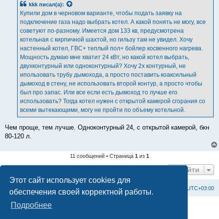
kkk
писал(а):
щ
е
Купили дом в черновом варианте, чтобы подать заявку на
н
подключение газа надо выбрать котел. А какой понять не могу, все
и
е
советуют по-разному. Имеется дом 133 кв, предусмотрена
котельная с кирпичной шахтой, но гильзу там не увидел. Хочу
настенный котел, ГВС+ теплый пол+ бойлер косвенного нагрева.
Мощность думаю мне хватит 24 кВт, но какой котел выбрать,
двухконтурный или одноконтурный? Хочу 2х контурный, не
ипользовать трубу дымохода, а просто поставить коаксильный
дымоход в стену, не использовать второй контур, а просто чтобы
был про запас. Или все если есть дымоход то лучше его
использовать? Тогда котел нужен с открытой камерой сгорания со
всеми вытекающими, могу не пройти по объему котельной.
Чем проще, тем лучше. Одноконтурный 24, с открытой камерой, бкн
80-120 л.
11 сообщений • Страница
1
из
1
Перейти
Этот сайт использует cookies для
Список форумов
С
в
я
з
а
т
ь
с
я
с
а
д
м
и
н
и
с
т
р
а
ц
и
е
й
Часовой пояс:
UTC+03:00
обеспечения своей корректной работы.
Подробнее
Создано на основе
phpBB
® Forum Software © phpBB Limited
Официальный сайт BAXI в России