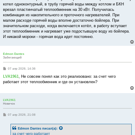
котел одноконтурный, в трубу горячей воды между котлом и БКН
врезал пластинчатый теплообменник на 30 кВт. Получилась
комбинация из накопительного и проточного нагревателей. При
малом расходе горячей воды вполне достаточно бойлера. При
значительном расходе, когда включается котёл, в работу вступает
этот теплообменник и нагревает уже подостывшую воду из бойлера.
И никакой мороки - горячая вода идет постоянно.
Edmon Dantes
Забегающий
С
07 апр 2026, 14:36
о
о
LVA1961
, Не совсем понял как это реализовано: за счет чего
б
работает этот теплообменник и где он установлен?
щ
е
н
и
е
LVA1961
Новичок
С
07 апр 2026, 21:08
о
о
б
Edmon Dantes
писал(а):
щ
е
за счет чего работает