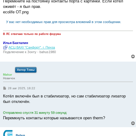
Перемкните на постоянку контакты порта с картинки. Если котёл
оживёт - я был прав.
ecolife OT.png
У вас нет необходимых прав для просмотра вложений в этом сообщении.
В ЛС отвечаю только по работе форума
Илья Бахталин
АСЦ BAXI "Санфорт". г. Пенза
Подключение к Зонту - bahus1980
Автор Темы
Makar
Новичок
С
28 авг 2025, 18:22
о
о
Котёл включён был в стабилизатор, но сам стабилизатор лизатор
б
был отключён.
щ
е
н
Отправлено спустя 31 минуту 59 секунд:
и
е
Перемкнуть контакты которые называются open therm?
Bahus