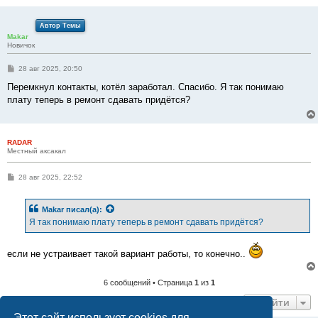
Автор Темы
Makar
Новичок
С
28 авг 2025, 20:50
о
о
Перемкнул контакты, котёл заработал. Спасибо. Я так понимаю
б
плату теперь в ремонт сдавать придётся?
щ
е
н
и
е
RADAR
Местный аксакал
С
28 авг 2025, 22:52
о
о
б
Makar
писал(а):
щ
е
Я так понимаю плату теперь в ремонт сдавать придётся?
н
и
е
если не устраивает такой вариант работы, то конечно..
6 сообщений • Страница
1
из
1
Перейти
Этот сайт использует cookies для