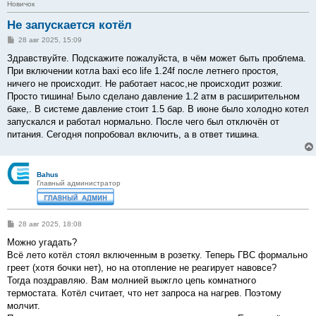
Новичок
Не запускается котёл
С
28 авг 2025, 15:09
о
о
Здравствуйте. Подскажите пожалуйста, в чём может быть проблема.
б
При включении котла baxi eco life 1.24f после летнего простоя,
щ
е
ничего не происходит. Не работает насос,не происходит розжиг.
н
Просто тишина! Было сделано давление 1.2 атм в расширительном
и
е
баке,. В системе давление стоит 1.5 бар. В июне было холодно котел
запускался и работал нормально. После чего был отключён от
питания. Сегодня попробовал включить, а в ответ тишина.
Bahus
Главный администратор
С
28 авг 2025, 18:08
о
о
Можно угадать?
б
Всё лето котёл стоял включенным в розетку. Теперь ГВС формально
щ
е
греет (хотя бочки нет), но на отопление не реагирует навовсе?
н
Тогда поздравляю. Вам молнией выжгло цепь комнатного
и
е
термостата. Котёл считает, что нет запроса на нагрев. Поэтому
молчит.