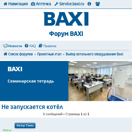
Навигация
Аптечка
Service.baxi.ru
Форум BAXI
Новости
FAQ
Правила
Список форумов
Проектный этап
Выбор котельного оборудования Baxi
Не запускается котёл
6 сообщений • Страница
1
из
1
Автор Темы
Makar