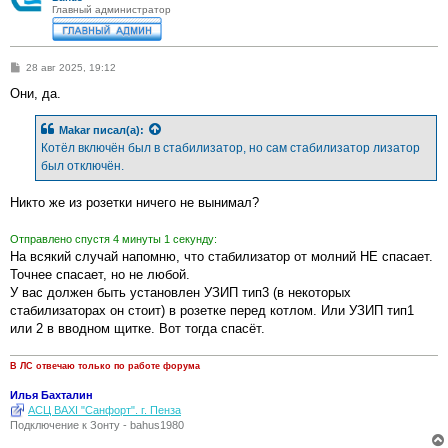
Главный администратор
С
28 авг 2025, 19:12
о
о
Они, да.
б
щ
е
Makar
писал(а):
н
Котёл включён был в стабилизатор, но сам стабилизатор лизатор
и
е
был отключён.
Никто же из розетки ничего не вынимал?
Отправлено спустя 4 минуты 1 секунду:
На всякий случай напомню, что стабилизатор от молний НЕ спасает.
Точнее спасает, но не любой.
У вас должен быть установлен УЗИП тип3 (в некоторых
стабилизаторах он стоит) в розетке перед котлом. Или УЗИП тип1
или 2 в вводном щитке. Вот тогда спасёт.
В ЛС отвечаю только по работе форума
Илья Бахталин
АСЦ BAXI "Санфорт". г. Пенза
Подключение к Зонту - bahus1980