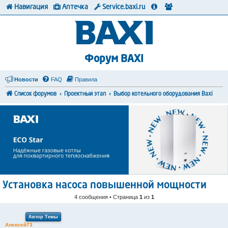
Навигация
Аптечка
Service.baxi.ru
Форум BAXI
Новости
FAQ
Правила
Список форумов
Проектный этап
Выбор котельного оборудования Baxi
Установка насоса повышенной мощности
4 сообщения • Страница
1
из
1
Автор Темы
Алексей73