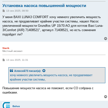
Установка насоса повышенной мощности
С
13 сен 2025, 08:50
о
о
У меня BAXI LUNA3 COMFORT хочу немного увеличить мощность
б
насоса, не продавливает крайние участки системы, нашел Насос
щ
е
увеличенной мощности Grundfos UP 15/70 AO для котлов Baxi Luna-
н
3/Comfort (AIR) 71408521", артикул 71408521, но есть сомнения
и
е
подойдет ли?
Starik
Местный аксакал
С
13 сен 2025, 11:31
о
о
б
Алексей73
писал(а):
щ
е
хочу немного увеличить мощность насоса, не продавливает
н
крайние участки системы,
и
е
Повышение мощности насоса не поможет, если СО собрана с
ошибками.
Bahus