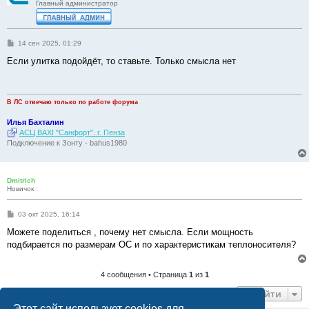
Главный администратор
С
14 сен 2025, 01:29
о
о
Если улитка подойдёт, то ставьте. Только смысла нет
б
щ
е
н
и
В ЛС отвечаю только по работе форума
е
Илья Бахталин
АСЦ BAXI "Санфорт". г. Пенза
Подключение к Зонту - bahus1980
Dmitrich
Новичок
С
03 окт 2025, 16:14
о
о
Можете поделиться , почему нет смысла. Если мощность
б
подбирается по размерам ОС и по характеристикам теплоносителя?
щ
е
н
и
4 сообщения • Страница
1
из
1
е
Перейти
Этот сайт использует cookies для