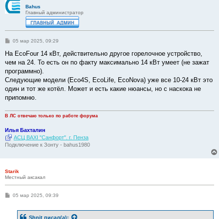
Bahus
Главный администратор
С
05 мар 2025, 09:29
о
о
На EcoFour 14 кВт, действительно другое горелочное устройство,
б
чем на 24. То есть он по факту максимально 14 кВт умеет (не зажат
щ
е
программно).
н
Следующие модели (Eco4S, EcoLife, EcoNova) уже все 10-24 кВт это
и
е
один и тот же котёл. Может и есть какие нюансы, но с наскока не
припомню.
В ЛС отвечаю только по работе форума
Илья Бахталин
АСЦ BAXI "Санфорт". г. Пенза
Подключение к Зонту - bahus1980
Starik
Местный аксакал
С
05 мар 2025, 09:39
о
о
б
Shnit
писал(а):
щ