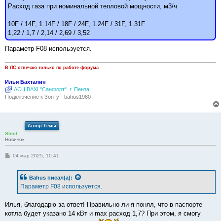
е
Расход газа при номинальной тепловой мощности, м3/ч
н
и
е
10F / 14F, 1.14F / 18F / 24F, 1.24F / 31F, 1.31F
1,22 / 1,7 / 2,14 / 2,69 / 3,52
Параметр F08 используется.
В ЛС отвечаю только по работе форума
Илья Бахталин
АСЦ BAXI "Санфорт". г. Пенза
Подключение к Зонту - bahus1980
Автор Темы
Shnit
Новичок
С
04 мар 2025, 10:41
о
о
б
Bahus
писал(а):
щ
е
Параметр F08 используется.
н
и
е
Илья, благодарю за ответ! Правильно ли я понял, что в паспорте
котла будет указано 14 кВт и max расход 1,7? При этом, я смогу