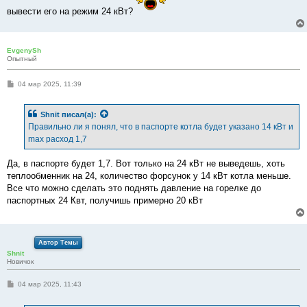
вывести его на режим 24 кВт?
EvgenySh
Опытный
С
04 мар 2025, 11:39
о
о
б
Shnit
писал(а):
щ
е
Правильно ли я понял, что в паспорте котла будет указано 14 кВт и
н
max расход 1,7
и
е
Да, в паспорте будет 1,7. Вот только на 24 кВт не выведешь, хоть
теплообменник на 24, количество форсунок у 14 кВт котла меньше.
Все что можно сделать это поднять давление на горелке до
паспортных 24 Квт, получишь примерно 20 кВт
Автор Темы
Shnit
Новичок
С
04 мар 2025, 11:43
о
о