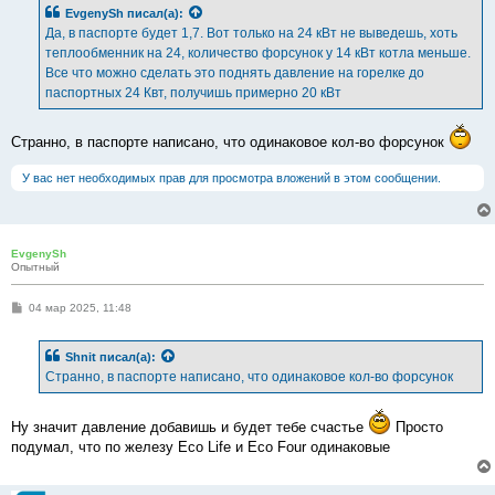
б
EvgenySh
писал(а):
щ
е
Да, в паспорте будет 1,7. Вот только на 24 кВт не выведешь, хоть
н
теплообменник на 24, количество форсунок у 14 кВт котла меньше.
и
е
Все что можно сделать это поднять давление на горелке до
паспортных 24 Квт, получишь примерно 20 кВт
Странно, в паспорте написано, что одинаковое кол-во форсунок
У вас нет необходимых прав для просмотра вложений в этом сообщении.
EvgenySh
Опытный
С
04 мар 2025, 11:48
о
о
б
Shnit
писал(а):
щ
е
Странно, в паспорте написано, что одинаковое кол-во форсунок
н
и
е
Ну значит давление добавишь и будет тебе счастье
Просто
подумал, что по железу Eco Life и Eco Four одинаковые