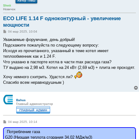
Автор Темы
Shnit
Новичок
ECO LIFE 1.14 F одноконтурный - увеличение
мощности
С
04 мар 2025, 10:04
о
о
Уважаемые форумчане, день добрый!
б
Подскажите пожалуйста по следующему вопросу:
щ
е
Исходя из прочитанного, указанный в теме котел имеет
н
теплообменник как и 1.24 F.
и
е
Что указано в паспорте котла в части max расхода газа?
ТУ выдано на 2,98 м3. Котел на 24 кВт (2,69 м3) + плита не проходят.
Хочу немного схитрить. Удастся ли?
Спасибо всем неравнодушным )
Bahus
Главный администратор
С
04 мар 2025, 10:14
о
о
Потребление газа
б
щ
G20 (Низшая теплота сгорания 34,02 МДж/м3)