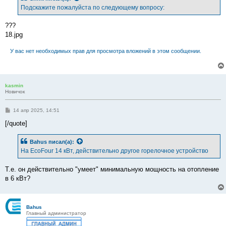
е
Подскажите пожалуйста по следующему вопросу:
н
и
е
???
18.jpg
У вас нет необходимых прав для просмотра вложений в этом сообщении.
kasmin
Новичок
С
14 апр 2025, 14:51
о
о
[/quote]
б
щ
е
Bahus
писал(а):
н
На EcoFour 14 кВт, действительно другое горелочное устройство
и
е
Т.е. он действительно "умеет" минимальную мощность на отопление
в 6 кВт?
Bahus
Главный администратор