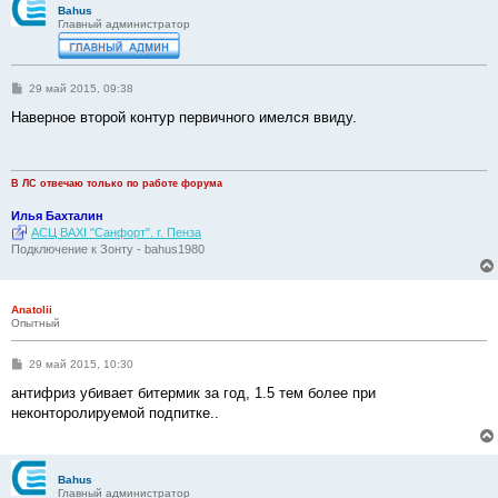
Bahus
Главный администратор
С
29 май 2015, 09:38
о
о
Наверное второй контур первичного имелся ввиду.
б
щ
е
н
и
В ЛС отвечаю только по работе форума
е
Илья Бахталин
АСЦ BAXI "Санфорт". г. Пенза
Подключение к Зонту - bahus1980
Anatolii
Опытный
С
29 май 2015, 10:30
о
о
антифриз убивает битермик за год, 1.5 тем более при
б
неконторолируемой подпитке..
щ
е
н
и
е
Bahus
Главный администратор