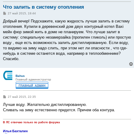
Что залить в систему отопления
С
27 май 2015, 19:44
о
о
Добрый вечер! Подскажите, какую жидкость лучше залить в систему
б
отопления. Купили в деревенский дом двух контурный котел Baxi
щ
е
мейн фюр зимой жить в доме не планируем. Что лучше залит в
н
систему: специальную незамерзайка (пропилен гликоль) или простую
и
е
воду , еще есть возможность залить дистиллированную. Если воду,
то видимо на зиму надо слить, при этом нет ли опасности , что где-
нибудь в системе останется вода, например в теплообменнике?
Спасибо.
Bahus
Главный администратор
С
27 май 2015, 22:35
о
о
Лучше воду. Желательно дистиллированную.
б
Сливать на зиму естественно придется. Причем оба контура.
щ
е
н
и
В ЛС отвечаю только по работе форума
е
Илья Бахталин