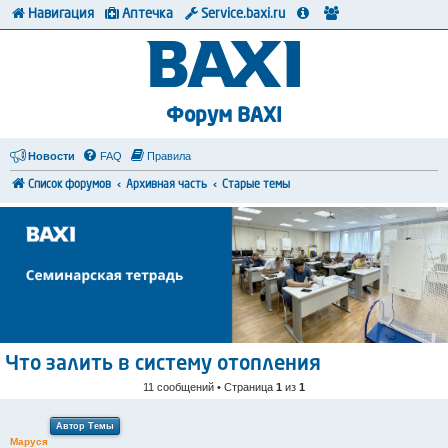
Навигация
Аптечка
Service.baxi.ru
Форум BAXI
Новости
FAQ
Правила
Список форумов
Архивная часть
Старые темы
Что залить в систему отопления
11 сообщений • Страница
1
из
1
Автор Темы
Маруся