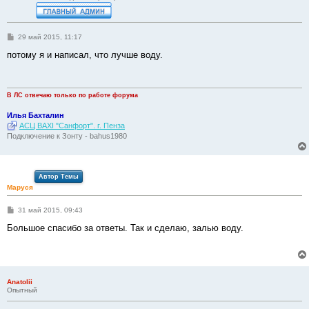
С
29 май 2015, 11:17
о
о
потому я и написал, что лучше воду.
б
щ
е
н
и
В ЛС отвечаю только по работе форума
е
Илья Бахталин
АСЦ BAXI "Санфорт". г. Пенза
Подключение к Зонту - bahus1980
Автор Темы
Маруся
С
31 май 2015, 09:43
о
о
Большое спасибо за ответы. Так и сделаю, залью воду.
б
щ
е
н
и
е
Anatolii
Опытный