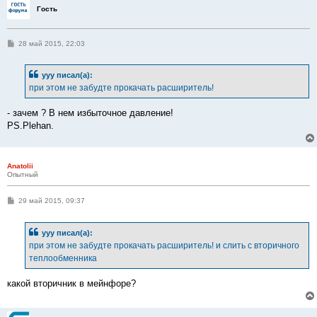
е
Гость
С
28 май 2015, 22:03
о
о
б
ууу писал(а):
щ
е
при этом не забудте прокачать расширитель!
н
и
е
- зачем ? В нем избыточное давление!
PS.Plehan.
Anatolii
Опытный
С
29 май 2015, 09:37
о
о
б
ууу писал(а):
щ
е
при этом не забудте прокачать расширитель! и слить с вторичного
н
теплообменника
и
е
какой вторичник в мейнфоре?