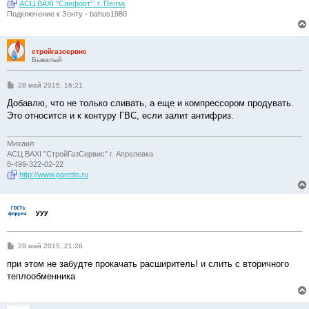
АСЦ BAXI "Санфорт". г. Пенза
Подключение к Зонту - bahus1980
стройгазсервис
Бывалый
С
28 май 2015, 16:21
о
о
Добавлю, что не только сливать, а еще и компрессором продувать.
б
Это относится и к контуру ГВС, если залит антифриз.
щ
е
н
и
Михаил
е
АСЦ BAXI "СтройГазСервис" г. Апрелевка
8-499-322-02-22
http://www.paretto.ru
ууу
С
28 май 2015, 21:26
о
о
при этом не забудте прокачать расширитель! и слить с вторичного
б
теплообменника
щ
е
н
и