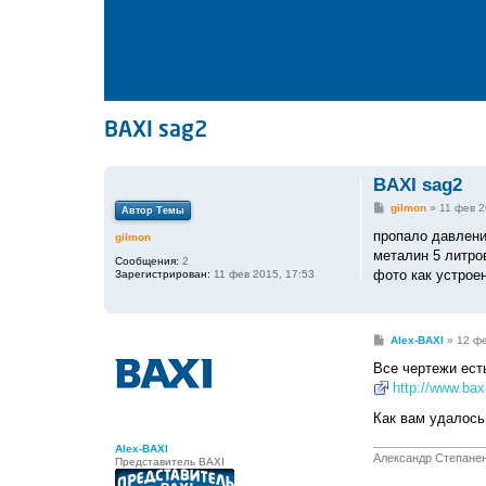
BAXI sag2
BAXI sag2
С
gilmon
»
11 фев 2
Автор Темы
о
о
пропало давлени
gilmon
б
металин 5 литро
щ
Сообщения:
2
е
фото как устроен
Зарегистрирован:
11 фев 2015, 17:53
н
и
е
С
Alex-BAXI
»
12 фе
о
о
Все чертежи ест
б
http://www.bax
щ
е
Как вам удалось
н
и
е
Alex-BAXI
Александр Степане
Представитель BAXI