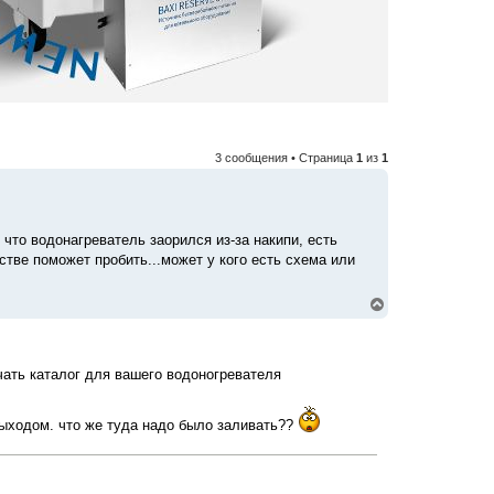
3 сообщения • Страница
1
из
1
что водонагреватель заорился из-за накипи, есть
стве поможет пробить...может у кого есть схема или
В
е
р
н
у
чать каталог для вашего водоногревателя
т
ь
с
 выходом. что же туда надо было заливать??
я
к
н
а
ч