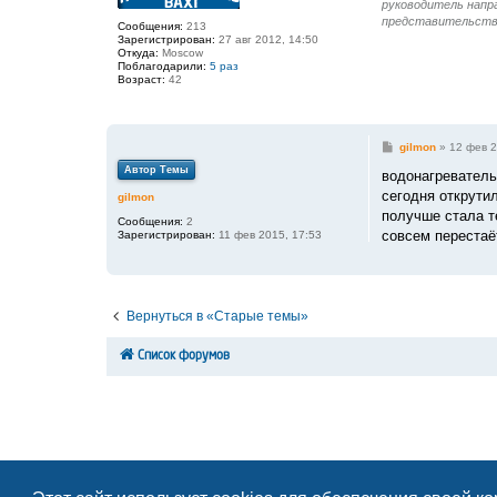
руководитель напра
представительство
Сообщения:
213
Зарегистрирован:
27 авг 2012, 14:50
Откуда:
Moscow
Поблагодарили:
5 раз
Возраст:
42
С
gilmon
»
12 фев 2
о
Автор Темы
о
водонагреватель
б
сегодня открути
gilmon
щ
е
получше стала т
Сообщения:
2
н
совсем перестаёт
Зарегистрирован:
11 фев 2015, 17:53
и
е
Вернуться в «Старые темы»
Список форумов