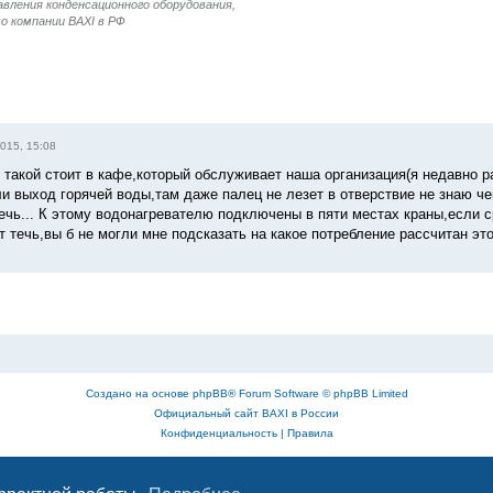
вления конденсационного оборудования,
 компании BAXI в РФ
015, 15:08
 такой стоит в кафе,который обслуживает наша организация(я недавно р
ли выход горячей воды,там даже палец не лезет в отверствие не знаю ч
ечь... К этому водонагревателю подключены в пяти местах краны,если с
 течь,вы б не могли мне подсказать на какое потребление рассчитан это
Создано на основе
phpBB
® Forum Software © phpBB Limited
Официальный сайт BAXI в России
Конфиденциальность
|
Правила