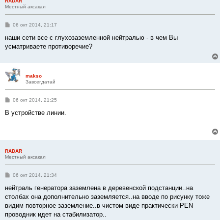
RADAR
Местный аксакал
С
06 окт 2014, 21:17
о
о
наши сети все с глухозаземленной нейтралью - в чем Вы
б
усматриваете противоречие?
щ
е
н
и
е
makso
Завсегдатай
С
06 окт 2014, 21:25
о
о
В устройстве линии.
б
щ
е
н
и
е
RADAR
Местный аксакал
С
06 окт 2014, 21:34
о
о
нейтраль генератора заземлена в деревенской подстанции..на
б
столбах она дополнительно заземляется..на вводе по рисунку тоже
щ
е
видим повторное заземление..в чистом виде практически PEN
н
проводник идет на стабилизатор..
и