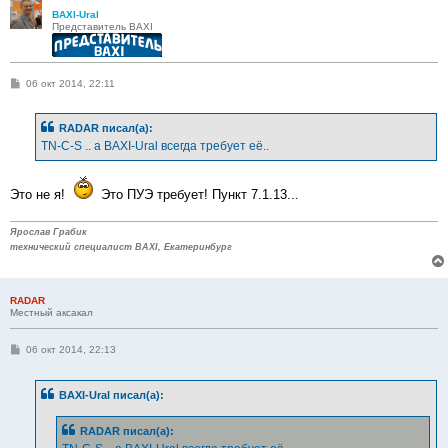
BAXI-Ural
Представитель BAXI
С
06 окт 2014, 22:11
о
о
б
RADAR писал(а):
щ
е
TN-C-S .. а BAXI-Ural всегда требует её..
н
и
е
Это не я!
Это ПУЭ требует! Пункт 7.1.13...
Ярослав Грабик
технический специалист BAXI, Екатеринбург
RADAR
Местный аксакал
С
06 окт 2014, 22:13
о
о
б
BAXI-Ural писал(а):
щ
е
н
RADAR писал(а):
и
е