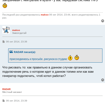
закорачивая с нейтралью и вуаля - у вас передовая система TN-S
Последний раз редактировалось
makso
06 окт 2014, 23:44, всего редактировалось 1
раз.
makso
Завсегдатай
С
06 окт 2014, 23:36
о
о
б
RADAR писал(а):
щ
е
н
присоединюсь к просьбе..рисунок в студию
и
е
Что рисовать то: как правильно в данном случае организовать
подключение речь о котором идет в данном топике или как вам
генератор подключить, чтоб котел работал?
RADAR
Местный аксакал
С
06 окт 2014, 23:39
о