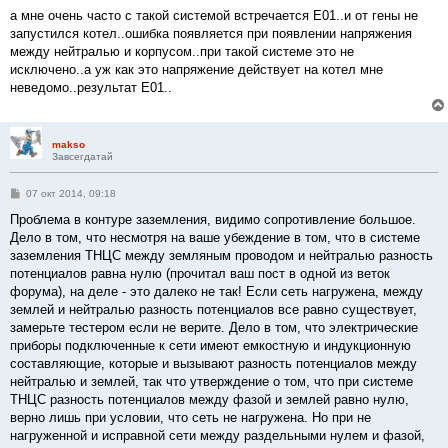
о
о
а мне очень часто с такой системой встречается Е01..и от гены не
б
запустился котел..ошибка появляется при появлении напряжения
щ
е
между нейтралью и корпусом..при такой системе это не
н
исключено..а уж как это напряжение действует на котел мне
и
е
неведомо..результат Е01..
makso
Завсегдатай
С
07 окт 2014, 09:18
о
о
Проблема в контуре заземления, видимо сопротивление большое.
б
Дело в том, что несмотря на ваше убеждение в том, что в системе
щ
е
заземления ТНЦС между земляным проводом и нейтралью разность
н
потенциалов равна нулю (прочитал ваш пост в одной из веток
и
е
форума), на деле - это далеко не так! Если сеть нагружена, между
землей и нейтралью разность потенциалов все равно существует,
замерьте тестером если не верите. Дело в том, что электрические
приборы подключенные к сети имеют емкостную и индукционную
составляющие, которые и вызывают разность потенциалов между
нейтралью и землей, так что утверждение о том, что при системе
ТНЦС разность потенциалов между фазой и землей равно нулю,
верно лишь при условии, что сеть не нагружена. Но при не
нагруженной и исправной сети между раздельными нулем и фазой,