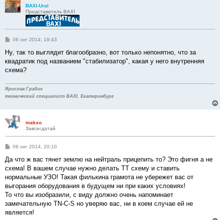
е
BAXI-Ural
Представитель BAXI
С
06 окт 2014, 19:43
о
о
Ну, так то выглядит благообразно, вот только непонятно, что за
б
квадратик под названием "стабилизатор", какая у него внутренняя
щ
е
схема?
н
и
е
Ярослав Грабик
технический специалист BAXI, Екатеринбург
makso
Завсегдатай
С
06 окт 2014, 20:10
о
о
Да что ж вас тянет землю на нейтраль прицепить то? Это фигня а не
б
схема! В вашем случае нужно делать ТТ схему и ставить
щ
е
нормальные УЗО! Такая филькина грамота не убережет вас от
н
выгорания оборудования в будущем ни при каких условиях!
и
е
То что вы изобразили, с виду должно очень напоминает
замечательную TN-C-S но уверяю вас, ни в коем случае ей не
является!