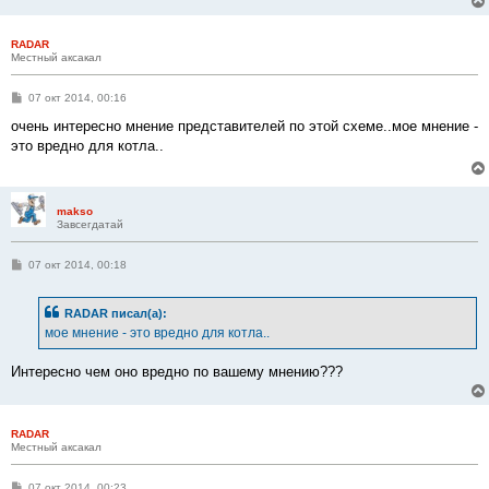
RADAR
Местный аксакал
С
07 окт 2014, 00:16
о
о
очень интересно мнение представителей по этой схеме..мое мнение -
б
это вредно для котла..
щ
е
н
и
е
makso
Завсегдатай
С
07 окт 2014, 00:18
о
о
б
RADAR писал(а):
щ
е
мое мнение - это вредно для котла..
н
и
е
Интересно чем оно вредно по вашему мнению???
RADAR
Местный аксакал
С
07 окт 2014, 00:23