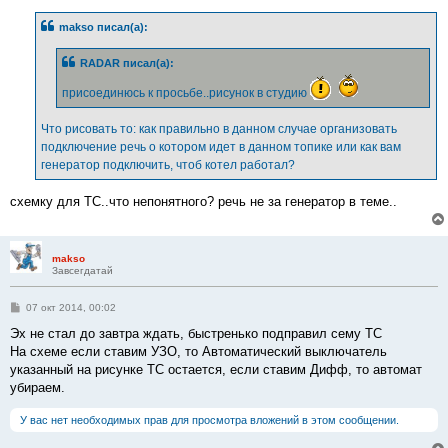
о
б
makso писал(а):
щ
е
н
RADAR писал(а):
и
е
присоединюсь к просьбе..рисунок в студию
Что рисовать то: как правильно в данном случае организовать
подключение речь о котором идет в данном топике или как вам
генератор подключить, чтоб котел работал?
схемку для ТС..что непонятного? речь не за генератор в теме..
makso
Завсегдатай
С
07 окт 2014, 00:02
о
о
Эх не стал до завтра ждать, быстренько подправил сему ТС
б
На схеме если ставим УЗО, то Автоматический выключатель
щ
е
указанный на рисунке ТС остается, если ставим Дифф, то автомат
н
убираем.
и
е
У вас нет необходимых прав для просмотра вложений в этом сообщении.