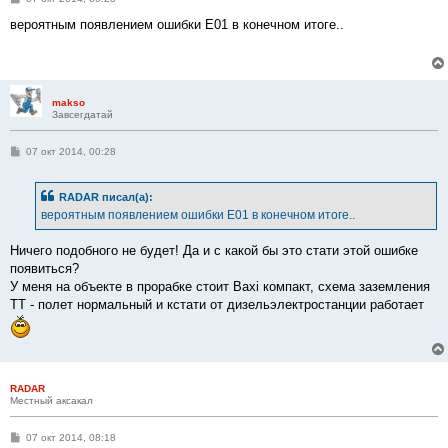
о
о
вероятным появлением ошибки Е01 в конечном итоге..
б
щ
е
н
и
е
makso
Завсегдатай
С
07 окт 2014, 00:28
о
о
б
RADAR писал(а):
щ
е
вероятным появлением ошибки Е01 в конечном итоге..
н
и
е
Ничего подобного не будет! Да и с какой бы это стати этой ошибке
появиться?
У меня на объекте в прорабке стоит Baxi компакт, схема заземления
ТТ - полет нормальный и кстати от дизельэлектростанции работает
RADAR
Местный аксакал
С
07 окт 2014, 08:18