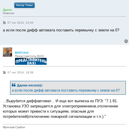
е
Автор Темы
Ддима
Новичок
С
07 окт 2014, 14:04
о
о
а если после дифф автомата поставить перемычку с земли на 0?
б
щ
е
н
и
е
BAXI-Ural
Представитель BAXI
С
07 окт 2014, 18:38
о
о
б
Ддима писал(а):
щ
е
а если после дифф автомата поставить перемычку с земли на 0?
н
и
е
...Вырубится диффавтомат... И еще вот выписка из ПУЭ: "7.1.81.
Установка УЗО запрещается для электроприемников,отключение
которых может привести к ситуациям, опасным для
потребителей(отключению пожарной сигнализации и т.п.)."
Ярослав Грабик