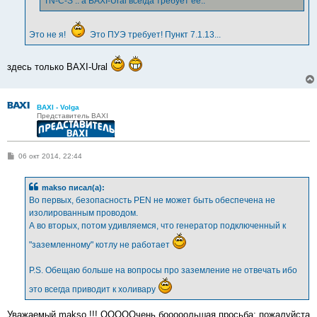
TN-C-S .. а BAXI-Ural всегда требует её..
Это не я!
Это ПУЭ требует! Пункт 7.1.13...
здесь только BAXI-Ural
BAXI - Volga
Представитель BAXI
С
06 окт 2014, 22:44
о
о
б
makso писал(а):
щ
е
Во первых, безопасность PEN не может быть обеспечена не
н
изолированным проводом.
и
е
А во вторых, потом удивляемся, что генератор подключенный к
"заземленному" котлу не работает
P.S. Обещаю больше на вопросы про заземление не отвечать ибо
это всегда приводит к холивару
Уважаемый makso !!! ОООООчень бооооольшая просьба: пожалуйста