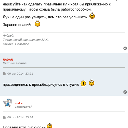
нарисуйте как сделать правильно или хотя бы приближенно к
правильному, чтобы схема была работоспособной.
Лучше один раз увидеть, чем сто раз услышать.
Заранее спасибо.
Андрей.
Технический специалист BAXI.
Нижний Новгород.
RADAR
Местный аксакал
С
06 окт 2014, 23:21
о
о
б
присоединюсь к просьбе..рисунок в студию
щ
е
н
и
е
makso
Завсегдатай
С
06 окт 2014, 23:34
о
о
Подведу итог дискуссии
б