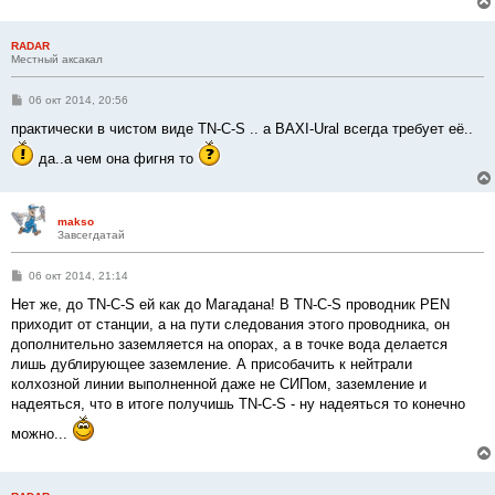
RADAR
Местный аксакал
С
06 окт 2014, 20:56
о
о
практически в чистом виде TN-C-S .. а BAXI-Ural всегда требует её..
б
щ
да..а чем она фигня то
е
н
и
е
makso
Завсегдатай
С
06 окт 2014, 21:14
о
о
Нет же, до TN-C-S ей как до Магадана! В TN-C-S проводник PEN
б
приходит от станции, а на пути следования этого проводника, он
щ
е
дополнительно заземляется на опорах, а в точке вода делается
н
лишь дублирующее заземление. А присобачить к нейтрали
и
е
колхозной линии выполненной даже не СИПом, заземление и
надеяться, что в итоге получишь TN-C-S - ну надеяться то конечно
можно...