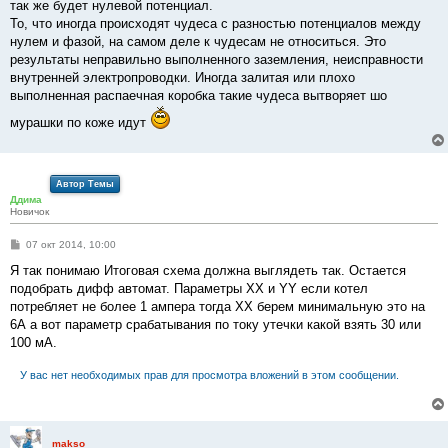
так же будет нулевой потенциал.
То, что иногда происходят чудеса с разностью потенциалов между
нулем и фазой, на самом деле к чудесам не относиться. Это
результаты неправильно выполненного заземления, неисправности
внутренней электропроводки. Иногда залитая или плохо
выполненная распаечная коробка такие чудеса вытворяет шо
мурашки по коже идут
Автор Темы
Ддима
Новичок
С
07 окт 2014, 10:00
о
о
Я так понимаю Итоговая схема должна выглядеть так. Остается
б
подобрать дифф автомат. Параметры XX и YY если котел
щ
е
потребляет не более 1 ампера тогда ХХ берем минимальную это на
н
6А а вот параметр срабатывания по току утечки какой взять 30 или
и
е
100 мА.
У вас нет необходимых прав для просмотра вложений в этом сообщении.
makso