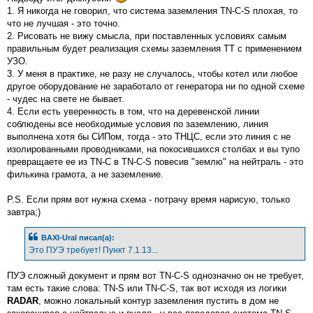
щ
1. Я никогда не говорил, что система заземления TN-C-S плохая, то
е
что не лучшая - это точно.
н
и
2. Рисовать не вижу смысла, при поставленных условиях самым
е
правильным будет реализация схемы заземления ТТ с применением
УЗО.
3. У меня в практике, не разу не случалось, чтобы котел или любое
другое оборудование не заработало от генератора ни по одной схеме
- чудес на свете не бывает.
4. Если есть уверенность в том, что на деревенской линии
соблюдены все необходимые условия по заземлению, линия
выполнена хотя бы СИПом, тогда - это ТНЦС, если это линия с не
изолированными проводниками, на покосившихся столбах и вы тупо
превращаете ее из TN-C в TN-C-S повесив "землю" на нейтраль - это
филькина грамота, а не заземление.
P.S. Если прям вот нужна схема - потрачу время нарисую, только
завтра;)
BAXI-Ural писал(а):
Это ПУЭ требует! Пункт 7.1.13...
ПУЭ сложный документ и прям вот TN-C-S однозначно он не требует,
там есть такие слова: TN-S или TN-C-S, так вот исходя из логики
RADAR
, можно локальный контур заземления пустить в дом не