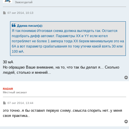
Завсегдатай
С
07 окт 2014, 10:13
о
о
б
Ддима писал(а):
щ
е
Я так понимаю Итоговая схема должна выглядеть так. Остается
н
подобрать дифф автомат. Параметры XX и YY если котел
и
е
потребляет не более 1 ампера тогда ХХ берем минимальную это на
6А а вот параметр срабатывания по току утечки какой взять 30 или
100 мА.
30 мА
Но обращаю Ваше внимание, на то, что так бы делал я... Сколько
людей, столько и мнений...
RADAR
Местный аксакал
С
07 окт 2014, 13:44
о
о
это точно..я бы оставил первую схему..смысла спорить нет..у меня
б
своя практика..
щ
е
н
и