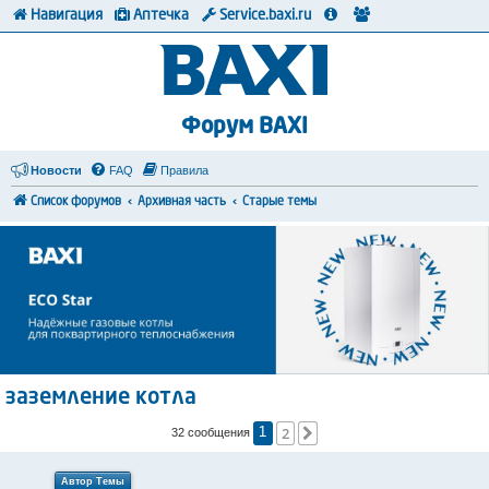
Навигация
Аптечка
Service.baxi.ru
Форум BAXI
Новости
FAQ
Правила
Список форумов
Архивная часть
Старые темы
заземление котла
2
След.
32 сообщения
1
Автор Темы