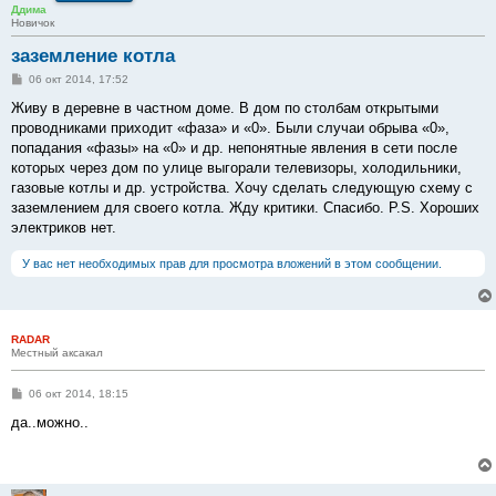
Ддима
Новичок
заземление котла
С
06 окт 2014, 17:52
о
о
Живу в деревне в частном доме. В дом по столбам открытыми
б
проводниками приходит «фаза» и «0». Были случаи обрыва «0»,
щ
е
попадания «фазы» на «0» и др. непонятные явления в сети после
н
которых через дом по улице выгорали телевизоры, холодильники,
и
е
газовые котлы и др. устройства. Хочу сделать следующую схему с
заземлением для своего котла. Жду критики. Спасибо. P.S. Хороших
электриков нет.
У вас нет необходимых прав для просмотра вложений в этом сообщении.
RADAR
Местный аксакал
С
06 окт 2014, 18:15
о
о
да..можно..
б
щ
е
н
и