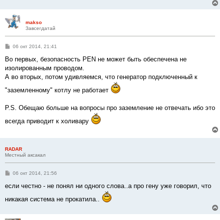
е
makso
Завсегдатай
С
06 окт 2014, 21:41
о
о
Во первых, безопасность PEN не может быть обеспечена не
б
изолированным проводом.
щ
е
А во вторых, потом удивляемся, что генератор подключенный к
н
и
"заземленному" котлу не работает
е
P.S. Обещаю больше на вопросы про заземление не отвечать ибо это
всегда приводит к холивару
RADAR
Местный аксакал
С
06 окт 2014, 21:56
о
о
если честно - не понял ни одного слова..а про гену уже говорил, что
б
щ
никакая система не прокатила..
е
н
и
е