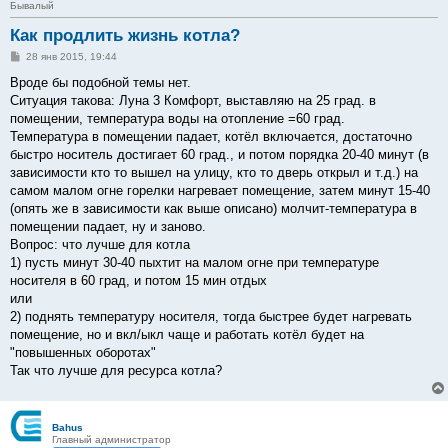
Бывалый
Как продлить жизнь котла?
С
28 янв 2015, 19:44
о
о
Вроде бы подобной темы нет.
б
Ситуация такова: Луна 3 Комфорт, выставляю на 25 град. в
щ
е
помещении, температура воды на отопление =60 град.
н
Температура в помещении падает, котёл включается, достаточно
и
е
быстро носитель достигает 60 град., и потом порядка 20-40 минут (в
зависимости кто то вышел на улицу, кто то дверь открыл и т.д.) на
самом малом огне горелки нагревает помещение, затем минут 15-40
(опять же в зависимости как выше описано) молчит-температура в
помещении падает, ну и заново.
Вопрос: что лучше для котла
1) пусть минут 30-40 пыхтит на малом огне при температуре
носителя в 60 град, и потом 15 мин отдых
или
2) поднять температуру носителя, тогда быстрее будет нагревать
помещение, но и вкл/ыкл чаще и работать котёл будет на
"повышенных оборотах"
Так что лучше для ресурса котла?
Bahus
Главный администратор