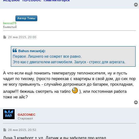
Автор Темы
bercut75
Бывалый
С
28 янв 2015, 20:00
о
о
б
Bahus писал(а):
щ
е
Первое. Лишнего не сожрет все равно.
н
Это как с двигателем автомобиля. Запуск - стресс для агрегата.
и
е
А что если ещё понизить температуру теплоносителя, ну и пусть
чадит по тихому, (просто переехав с квартиры в свой дом, до сих пор
не могу привыкнуть - случайно дотронешся до батареи, прохладная,
аларм!!! бежишь смотреть на табло
), или постоянная работа
тоже не айс?
GAZCONEC
Старожил
С
28 янв 2015, 20:52
о
о
Луна 3 комфорт + ул. Датчик и вы забудете про котел.