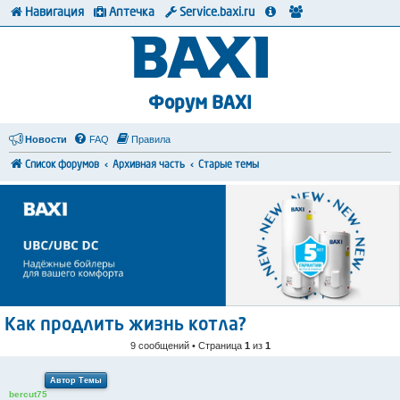
Навигация
Аптечка
Service.baxi.ru
Форум BAXI
Новости
FAQ
Правила
Список форумов
Архивная часть
Старые темы
Как продлить жизнь котла?
9 сообщений • Страница
1
из
1
Автор Темы
bercut75