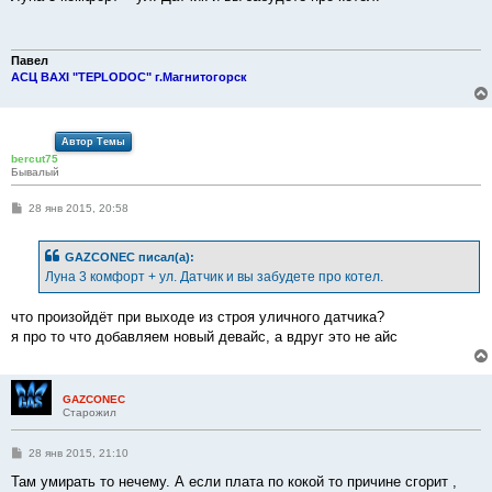
б
щ
е
н
и
Павел
е
АСЦ BAXI "TEPLODOC" г.Магнитогорск
Автор Темы
bercut75
Бывалый
С
28 янв 2015, 20:58
о
о
б
GAZCONEC писал(а):
щ
е
Луна 3 комфорт + ул. Датчик и вы забудете про котел.
н
и
е
что произойдёт при выходе из строя уличного датчика?
я про то что добавляем новый девайс, а вдруг это не айс
GAZCONEC
Старожил
С
28 янв 2015, 21:10
о
о
Там умирать то нечему. А если плата по кокой то причине сгорит ,
б