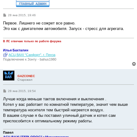
С
28 янв 2015, 19:46
о
о
Первое. Лишнего не сожрет все равно.
б
Это как с двигателем автомобиля. Запуск - стресс для агрегата.
щ
е
н
и
В ЛС отвечаю только по работе форума
е
Илья Бахталин
АСЦ BAXI "Санфорт". г. Пенза
Подключение к Зонту - bahus1980
GAZCONEC
Старожил
С
28 янв 2015, 19:54
о
о
Лучше когда меньше тактов включения и выключения .
б
Котел у вас работает по комнатной температуре, значит чем выше
щ
е
температура носителя тем быстрей нагреется воздух.
н
В вашем случае я бы поставил уличный датчик и котел сам
и
е
приспособится к оптимальному режиму работы.
Павел
АСЦ BAXI "TEPLODOC" г.Магнитогорск