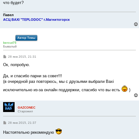
что будет?
щ
е
н
и
Павел
е
АСЦ BAXI "TEPLODOC" г.Магнитогорск
Автор Темы
bercut75
Бывалый
С
28 янв 2015, 21:31
о
о
Ок, попробую.
б
щ
е
Да, и спасибо парни за совет!!!
н
(в очередной раз повторюсь, мы с друзьями выбрали Baxi
и
е
исключительно из-за онлайн поддержки, спасибо что вы есть
)
GAZCONEC
Старожил
С
28 янв 2015, 21:37
о
о
Настоятельно рекомендую
б
щ