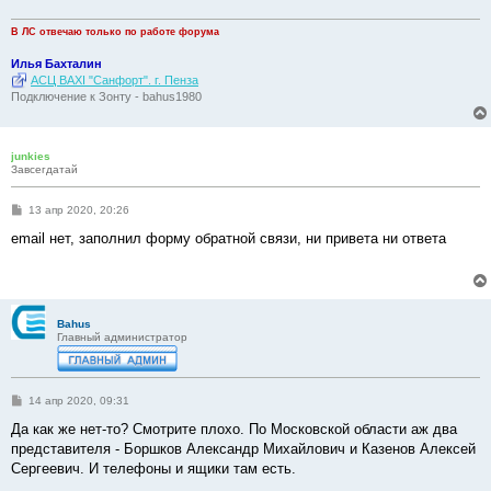
е
н
и
В ЛС отвечаю только по работе форума
е
Илья Бахталин
АСЦ BAXI "Санфорт". г. Пенза
Подключение к Зонту - bahus1980
junkies
Завсегдатай
С
13 апр 2020, 20:26
о
о
email нет, заполнил форму обратной связи, ни привета ни ответа
б
щ
е
н
и
е
Bahus
Главный администратор
С
14 апр 2020, 09:31
о
о
Да как же нет-то? Смотрите плохо. По Московской области аж два
б
представителя - Боршков Александр Михайлович и Казенов Алексей
щ
е
Сергеевич. И телефоны и ящики там есть.
н