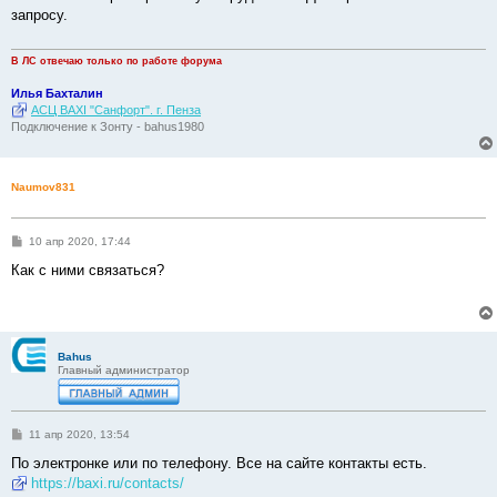
б
запросу.
щ
е
н
и
В ЛС отвечаю только по работе форума
е
Илья Бахталин
АСЦ BAXI "Санфорт". г. Пенза
Подключение к Зонту - bahus1980
Naumov831
С
10 апр 2020, 17:44
о
о
Как с ними связаться?
б
щ
е
н
и
е
Bahus
Главный администратор
С
11 апр 2020, 13:54
о
о
По электронке или по телефону. Все на сайте контакты есть.
б
https://baxi.ru/contacts/
щ