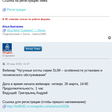
Ссылка на регистрацию ниже.
Регистрация
В ЛС отвечаю только по работе форума
Илья Бахталин
АСЦ BAXI "Санфорт". г. Пенза
Подключение к Зонту - bahus1980
Автор Темы
Olegbez
Старожил
С
26 мар 2020, 11:07
о
о
Вебинар "Чугунные котлы серии SLIM – особенности установки и
б
технического обслуживания"
щ
е
н
Дата и время начала вебинара: четверг, 26 марта, 14-00
и
е
Продолжительность: 1 час
Ведущий: Григорьянц Андрей
Ссылка для регистрации (чтобы пришло напоминание):
http://b49192.vr.mirapolis.ru/mira/s/sA2Qfk