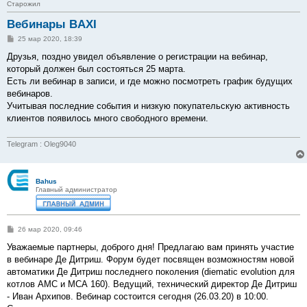
Старожил
Вебинары BAXI
С
25 мар 2020, 18:39
о
о
Друзья, поздно увидел объявление о регистрации на вебинар,
б
который должен был состояться 25 марта.
щ
е
Есть ли вебинар в записи, и где можно посмотреть график будущих
н
вебинаров.
и
е
Учитывая последние события и низкую покупательскую активность
клиентов появилось много свободного времени.
Telegram : Oleg9040
Bahus
Главный администратор
С
26 мар 2020, 09:46
о
о
Уважаемые партнеры, доброго дня! Предлагаю вам принять участие
б
в вебинаре Де Дитриш. Форум будет посвящен возможностям новой
щ
е
автоматики Де Дитриш последнего поколения (diematic evolution для
н
котлов АМС и МСА 160). Ведущий, технический директор Де Дитриш
и
е
- Иван Архипов. Вебинар состоится сегодня (26.03.20) в 10:00.