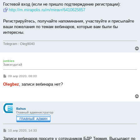
Гостевой вход (если не пришло подтверждение регистрации):
http://m.mirapolis.ru/m/miravr/6410625857
Регистрируйтесь, получайте напоминания, участвуйте и присылайте
ваши пожелания по темам вебинаров, которые вам были бы
интересны.
Telegram : Oleg9040
junkies
Завсегдатай
С
09 апр 2020, 08:00
о
о
Olegbez
, записи вебинара нет?
б
щ
е
н
и
е
Bahus
Главный администратор
С
10 апр 2020, 14:33
о
о
Записи вебинаров просите у сотрудников БДР Термия. Высылают по