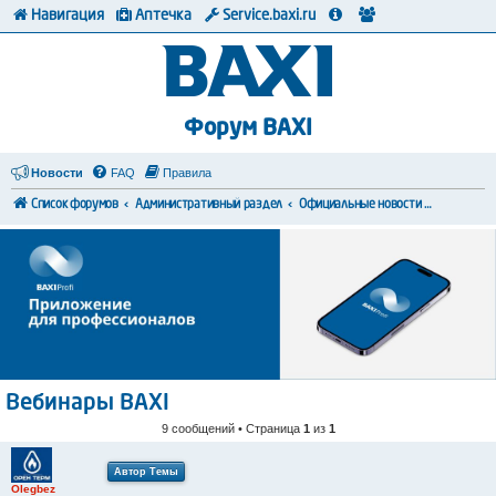
Навигация
Аптечка
Service.baxi.ru
Форум BAXI
Новости
FAQ
Правила
Список форумов
Административный раздел
Официальные новости и сообщения от представителей компании
Вебинары BAXI
9 сообщений • Страница
1
из
1
Автор Темы
Olegbez