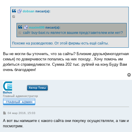
о
о
б
dobsan
писал(а):
щ
е
н
и
е
maxim699
писал(а):
сайт buy-baxi.ru является вашим представителем или нет?
Похоже на разводилово. От этой фирмы есть ещё сайты.
Вы не могли бы уточнить, что за сайты? Близкие друзья(многодетная
семья) по доверчивости попались на них походу.. Хочу помочь им
добиться справедливости. Сумма 202 тыс. рублей на кону.Буду Вам
очень благодарен!
Автор Темы
Bahus
Главный администратор
С
04 мар 2016, 15:03
о
о
А вот вы напишите с какого сайта они покупку осуществляли, а там и
б
посмотрим.
щ
е