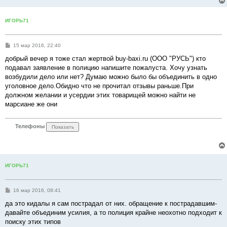
и
е
ИГОРЬ71
С
15 мар 2016, 22:40
о
о
добрый вечер я тоже стал жертвой buy-baxi.ru (ООО "РУСЬ") кто
б
подавал заявление в полицию напишите пожалуста. Хочу узнать
щ
е
возбудили дело или нет? Думаю можно было бы объединить в одно
н
уголовное дело.Обидно что не прочитал отзывы раньше.При
и
е
должном желании и усердии этих товарищей можно найти не
марсиане же они
Телефоны
ИГОРЬ71
С
16 мар 2016, 08:41
о
о
да это кидалы я сам пострадал от них. обращение к пострадавшим-
б
давайте объединим усилия, а то полиция крайне неохотно подходит к
щ
е
поиску этих типов
н