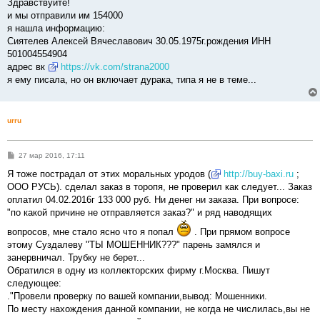
о
Здравствуйте!
б
и мы отправили им 154000
щ
е
я нашла информацию:
н
Сиятелев Алексей Вячеславович 30.05.1975г.рождения ИНН
и
е
501004554904
адрес вк
https://vk.com/strana2000
я ему писала, но он включает дурака, типа я не в теме...
urru
С
27 мар 2016, 17:11
о
о
Я тоже пострадал от этих моральных уродов (
http://buy-baxi.ru
;
б
ООО РУСЬ). сделал заказ в торопя, не проверил как следует... Заказ
щ
е
оплатил 04.02.2016г 133 000 руб. Ни денег ни заказа. При вопросе:
н
"по какой причине не отправляется заказ?" и ряд наводящих
и
е
вопросов, мне стало ясно что я попал
. При прямом вопросе
этому Суздалеву "ТЫ МОШЕННИК???" парень замялся и
занервничал. Трубку не берет...
Обратился в одну из коллекторских фирму г.Москва. Пишут
следующее:
."Провели проверку по вашей компании,вывод: Мошенники.
По месту нахождения данной компании, не когда не числилась,вы не