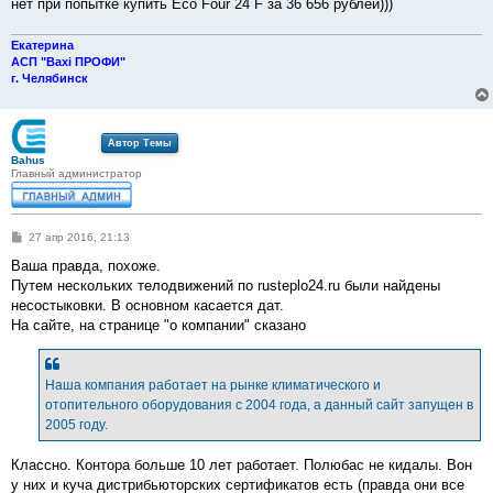
нет при попытке купить Eco Four 24 F за 36 656 рублей)))
Екатерина
АСП "Baxi ПРОФИ"
г. Челябинск
Автор Темы
Bahus
Главный администратор
С
27 апр 2016, 21:13
о
о
Ваша правда, похоже.
б
Путем нескольких телодвижений по rusteplo24.ru были найдены
щ
е
несостыковки. В основном касается дат.
н
На сайте, на странице "о компании" сказано
и
е
Наша компания работает на рынке климатического и
отопительного оборудования с 2004 года, а данный сайт запущен в
2005 году.
Классно. Контора больше 10 лет работает. Полюбас не кидалы. Вон
у них и куча дистрибьюторских сертификатов есть (правда они все