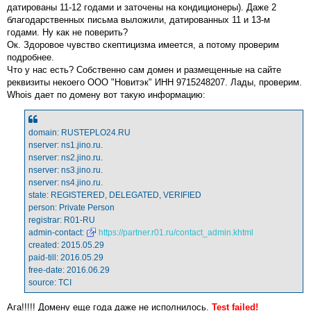
датированы 11-12 годами и заточены на кондиционеры). Даже 2
благодарственных письма выложили, датированных 11 и 13-м
годами. Ну как не поверить?
Ок. Здоровое чувство скептицизма имеется, а потому проверим
подробнее.
Что у нас есть? Собственно сам домен и размещенные на сайте
реквизиты некоего ООО "Новитэк" ИНН 9715248207. Лады, проверим.
Whois дает по домену вот такую информацию:
domain: RUSTEPLO24.RU
nserver: ns1.jino.ru.
nserver: ns2.jino.ru.
nserver: ns3.jino.ru.
nserver: ns4.jino.ru.
state: REGISTERED, DELEGATED, VERIFIED
person: Private Person
registrar: R01-RU
admin-contact:
https://partner.r01.ru/contact_admin.khtml
created: 2015.05.29
paid-till: 2016.05.29
free-date: 2016.06.29
source: TCI
Ага!!!!! Домену еще года даже не исполнилось.
Test failed!