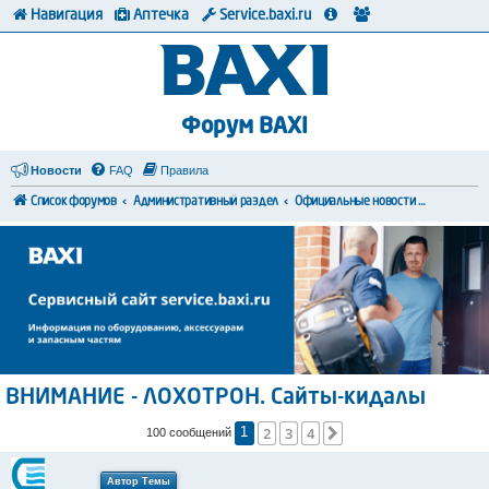
Навигация
Аптечка
Service.baxi.ru
Форум BAXI
Новости
FAQ
Правила
Список форумов
Административный раздел
Официальные новости и сообщения от представителей компании
ВНИМАНИЕ - ЛОХОТРОН. Сайты-кидалы
2
3
4
След.
100 сообщений
1
Автор Темы