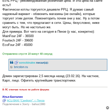
Есть РРЦ - рекомендованная розничная цена. И эта цена на сайте
щ
е
есть!!
н
Фактически котлы торгуются дешевле РРЦ. Я думаю самый
и
е
надежный вариант - обзвонить магазины (не онлайн), которые
торгуют этим делом. Помониторить почем они у вас. Ну а потом
сравнить с тем, что предлагают в сети. Цены, безусловно, ниже
могут быть. Но не настолько же.
Для примера. Вот чего на сегодня в Пензе (у нас, конкретно):
MainFour 24F - 36500
Fourtech 24F - 39600
EcoFour 24F - 45000
Отправлено спустя 18 минут 48 секунд:
sorockinalex
писал(а):
bricston.ru
Домен зарегистрирован 2,5 месяца назад (23.02.16). На частное,
Карл, лицо. Офигеть крупнейшие транспортники.
В ЛС отвечаю только по работе форума
Илья Бахталин
АСЦ BAXI "Санфорт". г. Пенза
Подключение к Зонту - bahus1980