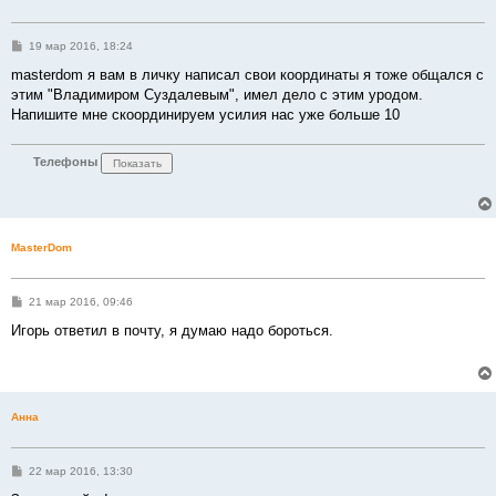
С
19 мар 2016, 18:24
о
о
masterdom я вам в личку написал свои координаты я тоже общался с
б
этим "Владимиром Суздалевым", имел дело с этим уродом.
щ
е
Напишите мне скоординируем усилия нас уже больше 10
н
и
е
Телефоны
MasterDom
С
21 мар 2016, 09:46
о
о
Игорь ответил в почту, я думаю надо бороться.
б
щ
е
н
и
е
Анна
С
22 мар 2016, 13:30
о