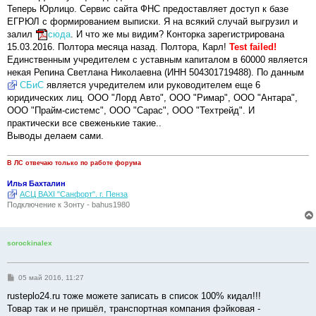
Теперь Юрлицо. Сервис сайта ФНС предоставляет доступ к базе
ЕГРЮЛ с формированием выписки. Я на всякий случай выгрузил и
залил
сюда
. И что же мы видим? Конторка зарегистрирована
15.03.2016. Полтора месяца назад. Полтора, Карл!
Test failed!
Единственным учредителем с уставным капиталом в 60000 является
некая Репина Светлана Николаевна (ИНН 504301719488). По данным
СБиС
является учредителем или руководителем еще 6
юридических лиц. ООО "Лорд Авто", ООО "Римар", ООО "Антара",
ООО "Прайм-системс", ООО "Сарас", ООО "Техтрейд". И
практически все свеженькие такие..
Выводы делаем сами.
В ЛС отвечаю только по работе форума
Илья Бахталин
АСЦ BAXI "Санфорт". г. Пенза
Подключение к Зонту - bahus1980
sorockinalex
С
05 май 2016, 11:27
о
о
rusteplo24.ru тоже можете записать в список 100% кидал!!!
б
Товар так и не пришёл, транспортная компания фэйковая -
щ