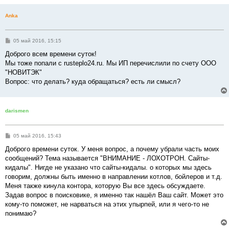
Anka
С
05 май 2016, 15:15
о
о
Доброго всем времени суток!
б
Мы тоже попали с rusteplo24.ru. Мы ИП перечислили по счету ООО
щ
е
"НОВИТЭК"
н
Вопрос: что делать? куда обращаться? есть ли смысл?
и
е
darismen
С
05 май 2016, 15:43
о
о
Доброго времени суток. У меня вопрос, а почему убрали часть моих
б
сообщений? Тема называется "ВНИМАНИЕ - ЛОХОТРОН. Сайты-
щ
е
кидалы". Нигде не указано что сайты-кидалы. о которых мы здесь
н
говорим, должны быть именно в направлении котлов, бойлеров и т.д.
и
е
Меня также кинула контора, которую Вы все здесь обсуждаете.
Задав вопрос в поисковике, я именно так нашёл Ваш сайт. Может это
кому-то поможет, не нарваться на этих упырпей, или я чего-то не
понимаю?