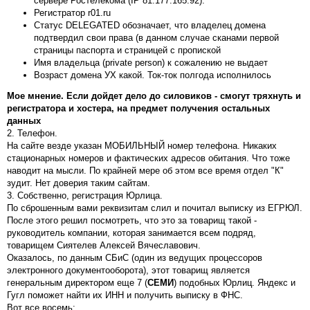
сервере Ростелекома (IP 81.177.165.92).
Регистратор r01.ru
Статус DELEGATED обозначает, что владелец домена
подтвердил свои права (в данном случае сканами первой
страницы паспорта и страницей с пропиской
Имя владельца (private person) к сожалению не выдает
Возраст домена УХ какой. Ток-ток полгода исполнилось
Мое мнение. Если дойдет дело до силовиков - смогут тряхнуть и
регистратора и хостера, на предмет получения остальных
данных
2. Телефон.
На сайте везде указан МОБИЛЬНЫЙ номер телефона. Никаких
стационарных номеров и фактических адресов обитания. Что тоже
наводит на мысли. По крайней мере об этом все время отдел "К"
зудит. Нет доверия таким сайтам.
3. Собственно, регистрация Юрлица.
По сброшенным вами реквизитам слил и почитал выписку из ЕГРЮЛ.
После этого решил посмотреть, что это за товарищ такой -
руководитель компании, которая занимается всем подряд,
товарищем Сиятелев Алексей Вячеславович.
Оказалось, по данным СБиС (один из ведущих процессоров
электронного документооборота), этот товарищ является
генеральным директором еще 7 (
СЕМИ
) подобных Юрлиц. Яндекс и
Гугл поможет найти их ИНН и получить выписку в ФНС.
Вот все восемь: