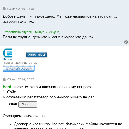
С
04 мар 2016, 21:41
о
о
Добрый день. Тут такое дело. Мы тоже нарвались на этот сайт...
б
история такая же.
щ
е
н
Отправлено спустя 5 минут 59 секунд:
и
е
Если не трудно, держите и меня в курсе что да как....
Автор Темы
Bahus
Главный администратор
С
05 мар 2016, 00:25
о
о
Hard
, значится чего я накопал по вашему вопросу.
б
1. Сайт.
щ
е
К сожалению регистратор особенного ничего не дал.
н
и
клац
е
Обращаем внимание на:
Договор с хостингом jino.net. Физически файлы находятся на