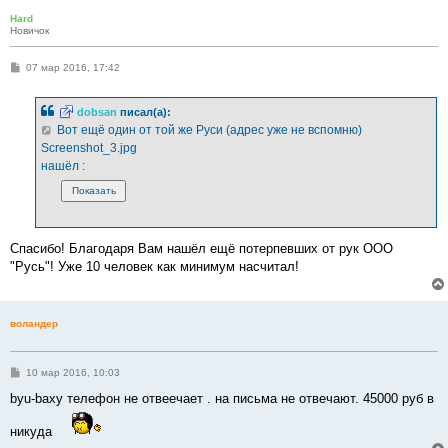
Hard
Новичок
С
07 мар 2016, 17:42
о
о
б
dobsan
писал(а):
щ
е
Вот ещё один от той же Руси (адрес уже не вспомню)
н
Screenshot_3.jpg
и
е
нашёл :
Спасибо! Благодаря Вам нашёл ещё потерпевших от рук ООО
"Русь"! Уже 10 человек как минимум насчитал!
воландер
С
10 мар 2016, 10:03
о
о
byu-baxy телефон не отвеечает . на письма не отвечают. 45000 руб в
б
щ
никуда
е
н