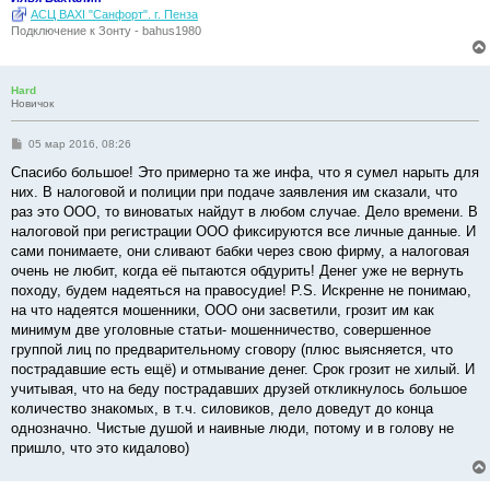
АСЦ BAXI "Санфорт". г. Пенза
Подключение к Зонту - bahus1980
Hard
Новичок
С
05 мар 2016, 08:26
о
о
Спасибо большое! Это примерно та же инфа, что я сумел нарыть для
б
них. В налоговой и полиции при подаче заявления им сказали, что
щ
е
раз это ООО, то виноватых найдут в любом случае. Дело времени. В
н
налоговой при регистрации ООО фиксируются все личные данные. И
и
е
сами понимаете, они сливают бабки через свою фирму, а налоговая
очень не любит, когда её пытаются обдурить! Денег уже не вернуть
походу, будем надеяться на правосудие! P.S. Искренне не понимаю,
на что надеятся мошенники, ООО они засветили, грозит им как
минимум две уголовные статьи- мошенничество, совершенное
группой лиц по предварительному сговору (плюс выясняется, что
пострадавшие есть ещё) и отмывание денег. Срок грозит не хилый. И
учитывая, что на беду пострадавших друзей откликнулось большое
количество знакомых, в т.ч. силовиков, дело доведут до конца
однозначно. Чистые душой и наивные люди, потому и в голову не
пришло, что это кидалово)