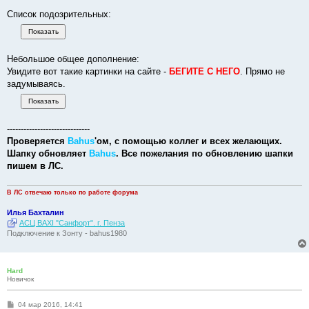
Список подозрительных:
Небольшое общее дополнение:
Увидите вот такие картинки на сайте -
БЕГИТЕ С НЕГО
. Прямо не
задумываясь.
------------------------------
Проверяется
Bahus
'ом, с помощью коллег и всех желающих.
Шапку обновляет
Bahus
. Все пожелания по обновлению шапки
пишем в ЛС.
В ЛС отвечаю только по работе форума
Илья Бахталин
АСЦ BAXI "Санфорт". г. Пенза
Подключение к Зонту - bahus1980
Hard
Новичок
С
04 мар 2016, 14:41