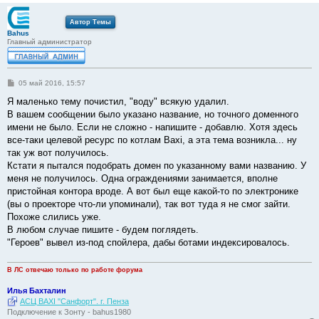
Автор Темы
Bahus
Главный администратор
С
05 май 2016, 15:57
о
о
Я маленько тему почистил, "воду" всякую удалил.
б
В вашем сообщении было указано название, но точного доменного
щ
е
имени не было. Если не сложно - напишите - добавлю. Хотя здесь
н
все-таки целевой ресурс по котлам Baxi, а эта тема возникла... ну
и
е
так уж вот получилось.
Кстати я пытался подобрать домен по указанному вами названию. У
меня не получилось. Одна ограждениями занимается, вполне
пристойная контора вроде. А вот был еще какой-то по электронике
(вы о проекторе что-ли упоминали), так вот туда я не смог зайти.
Похоже слились уже.
В любом случае пишите - будем поглядеть.
"Героев" вывел из-под спойлера, дабы ботами индексировалось.
В ЛС отвечаю только по работе форума
Илья Бахталин
АСЦ BAXI "Санфорт". г. Пенза
Подключение к Зонту - bahus1980