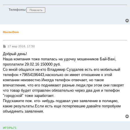
и
е
Телефоны
MasterDom
С
17 мар 2016, 17:50
о
о
Добрый день!
б
Наша компания тоже попалась на удочку мошенников Бай-Baxi,
щ
е
проплатили 29.02.16 150000 руб.
н
Со мной общался не-кто Владимир Суздалев есть его мобильный
и
е
телефон +79654196443,насколько он имеет отношение к этой
компании неизвестно.Иногда телефон отвечает, но такое
впечатление, что его поднимают разные люди,при этом они говорят
что товар будет отправлен обязательно через два дня и телефон
"городской" тоже заработает.
Подскажите пож. кто- нибудь подавал уже заявление в полицию,
какие результаты.Если есть еще потерпевшие давайте попробуем
объединить заявления.
ИГОРЬ71