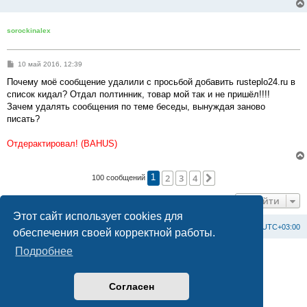
sorockinalex
С
10 май 2016, 12:39
о
о
Почему моё сообщение удалили с просьбой добавить rusteplo24.ru в
б
список кидал? Отдал полтинник, товар мой так и не пришёл!!!!
щ
е
Зачем удалять сообщения по теме беседы, вынуждая заново
н
писать?
и
е
Отдерактировал! (BAHUS)
2
3
4
След.
100 сообщений
1
Перейти
Этот сайт использует cookies для
Список форумов
С
в
я
з
а
т
ь
с
я
с
а
д
м
и
н
и
с
т
р
а
ц
и
е
й
Часовой пояс:
UTC+03:00
обеспечения своей корректной работы.
Подробнее
Создано на основе
phpBB
® Forum Software © phpBB Limited
Официальный сайт BAXI в России
Конфиденциальность
|
Правила
Согласен