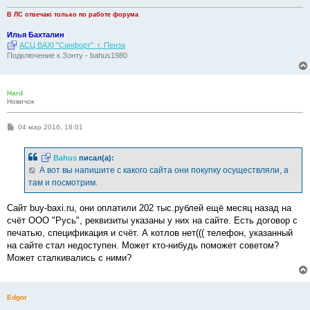
н
и
В ЛС отвечаю только по работе форума
е
Илья Бахталин
АСЦ BAXI "Санфорт". г. Пенза
Подключение к Зонту - bahus1980
Hard
Новичок
С
04 мар 2016, 18:01
о
о
б
Bahus
писал(а):
щ
е
А вот вы напишите с какого сайта они покупку осуществляли, а
н
там и посмотрим.
и
е
Сайт buy-baxi.ru, они оплатили 202 тыс.рублей ещё месяц назад на
счёт ООО "Русь", реквизиты указаны у них на сайте. Есть договор с
печатью, спецификация и счёт. А котлов нет((( телефон, указанный
на сайте стал недоступен. Может кто-нибудь поможет советом?
Может сталкивались с ними?
Edgor