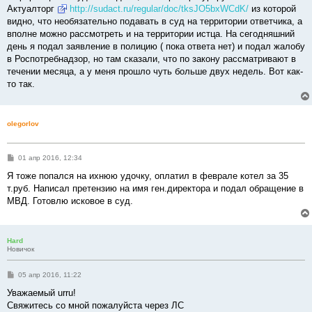
Актуалторг
http://sudact.ru/regular/doc/tksJO5bxWCdK/
из которой
видно, что необязательно подавать в суд на территории ответчика, а
вполне можно рассмотреть и на территории истца. На сегодняшний
день я подал заявление в полицию ( пока ответа нет) и подал жалобу
в Роспотребнадзор, но там сказали, что по закону рассматривают в
течении месяца, а у меня прошло чуть больше двух недель. Вот как-
то так.
olegorlov
С
01 апр 2016, 12:34
о
о
Я тоже попался на ихнюю удочку, оплатил в феврале котел за 35
б
т.руб. Написал претензию на имя ген.директора и подал обращение в
щ
е
МВД. Готовлю исковое в суд.
н
и
е
Hard
Новичок
С
05 апр 2016, 11:22
о
о
Уважаемый urru!
б
Свяжитесь со мной пожалуйста через ЛС
щ