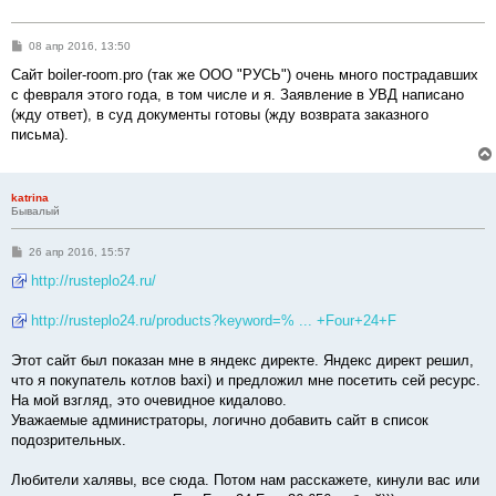
С
08 апр 2016, 13:50
о
о
Сайт boiler-room.pro (так же ООО "РУСЬ") очень много пострадавших
б
с февраля этого года, в том числе и я. Заявление в УВД написано
щ
е
(жду ответ), в суд документы готовы (жду возврата заказного
н
письма).
и
е
katrina
Бывалый
С
26 апр 2016, 15:57
о
о
http://rusteplo24.ru/
б
щ
е
http://rusteplo24.ru/products?keyword=% ... +Four+24+F
н
и
е
Этот сайт был показан мне в яндекс директе. Яндекс директ решил,
что я покупатель котлов baxi) и предложил мне посетить сей ресурс.
На мой взгляд, это очевидное кидалово.
Уважаемые администраторы, логично добавить сайт в список
подозрительных.
Любители халявы, все сюда. Потом нам расскажете, кинули вас или