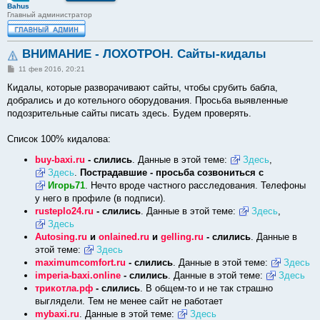
Bahus
Главный администратор
ВНИМАНИЕ - ЛОХОТРОН. Сайты-кидалы
С
11 фев 2016, 20:21
о
о
Кидалы, которые разворачивают сайты, чтобы срубить бабла,
б
добрались и до котельного оборудования. Просьба выявленные
щ
е
подозрительные сайты писать здесь. Будем проверять.
н
и
е
Список 100% кидалова:
buy-baxi.ru
- слились
. Данные в этой теме:
Здесь
,
Здесь
.
Пострадавшие - просьба созвониться с
Игорь71
. Нечто вроде частного расследования. Телефоны
у него в профиле (в подписи).
rusteplo24.ru
- слились
. Данные в этой теме:
Здесь
,
Здесь
Autosing.ru
и
onlained.ru
и
gelling.ru
- слились
. Данные в
этой теме:
Здесь
maximumcomfort.ru
- слились
. Данные в этой теме:
Здесь
imperia-baxi.online
- слились
. Данные в этой теме:
Здесь
трикотла.рф
- слились
. В общем-то и не так страшно
выглядели. Тем не менее сайт не работает
mybaxi.ru
. Данные в этой теме:
Здесь