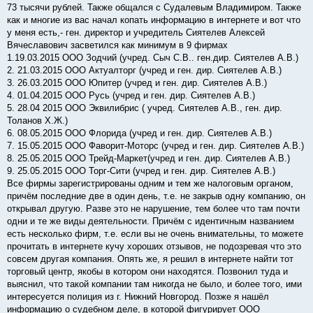
е
73 тысячи рублей. Также общался с Судалевым Владимиром. Также
н
как и многие из вас начал копать информацию в интернете и вот что
и
е
у меня есть,- ген. директор и учредитель Сиятелев Алексей
Вячеславович засветился как минимум в 9 фирмах
1.19.03.2015 ООО Зодчий (учред. Сыч С.В.. ген.дир. Сиятелев А.В.)
2. 21.03.2015 ООО Актуалторг (учред и ген. дир. Сиятелев А.В.)
3. 26.03.2015 ООО Юпитер (учред и ген. дир. Сиятелев А.В.)
4. 01.04.2015 ООО Русь (учред и ген. дир. Сиятелев А.В.)
5. 28.04 2015 ООО Эквилибрис ( учред. Сиятелев А.В., ген. дир.
Толанов Х.Ж.)
6. 08.05.2015 ООО Флорида (учред и ген. дир. Сиятелев А.В.)
7. 15.05.2015 ООО Фаворит-Моторс (учред и ген. дир. Сиятелев А.В.)
8. 25.05.2015 ООО Трейд-Маркет(учред и ген. дир. Сиятелев А.В.)
9. 25.05.2015 ООО Торг-Сити (учред и ген. дир. Сиятелев А.В.)
Все фирмы зарегистрированы одним и тем же налоговым органом,
причём последние две в один день, т.е. не закрыв одну компанию, он
открывал другую. Разве это не нарушение, тем более что там почти
одни и те же виды деятельности. Причём с идентичным названием
есть несколько фирм, т.е. если вы не очень внимательны, то можете
прочитать в интернете кучу хороших отзывов, не подозревая что это
совсем другая компания. Опять же, я решил в интернете найти тот
торговый центр, якобы в котором они находятся. Позвонил туда и
выяснил, что такой компании там никогда не было, и более того, ими
интересуется полиция из г. Нижний Новгород. Позже я нашёл
информацию о судебном деле, в которой фигурирует ООО