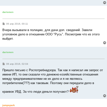
е
н
и
е
darismen
С
06 апр 2016, 00:11
о
о
Вчера вызывали в полицию, для дачи доп. сведений. Завели
б
уголовное дело в отношении ООО "Русь". Посмотрим что из этого
щ
е
выйдет.
н
и
е
darismen
С
08 апр 2016, 02:04
о
о
Пришло письмо с Роспотребнадзора. Так как я написал им запрос от
б
имени ИП, то они сказали что денежно-хозяйственные отношения
щ
е
между предпринимателями не их дело и я не являюсь
н
потребителем(???) как таковым. Поэтому они передали дело в
и
е
краевое УВД. За что люди деньги получают?
jumpspark