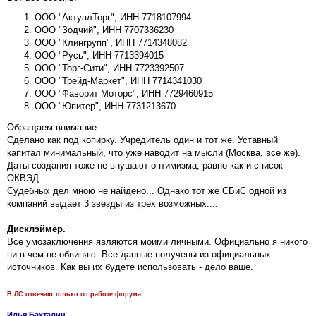
ООО "АктуалТорг", ИНН 7718107994
ООО "Зодчий", ИНН 7707336230
ООО "Клингрупп", ИНН 7714348082
ООО "Русь", ИНН 7713394015
ООО "Торг-Сити", ИНН 7723392507
ООО "Трейд-Маркет", ИНН 7714341030
ООО "Фаворит Моторс", ИНН 7729460915
ООО "Юпитер", ИНН 7731213670
Обращаем внимание
Сделано как под копирку. Учредитель один и тот же. Уставный
капитал минимальный, что уже наводит на мысли (Москва, все же).
Даты создания тоже не внушают оптимизма, равно как и список
ОКВЭД.
Судебных дел мною не найдено... Однако тот же СБиС одной из
компаний выдает 3 звезды из трех возможных....
Дисклэймер.
Все умозаключения являются моими личными. Официально я никого
ни в чем не обвиняю. Все данные получены из официальных
источников. Как вы их будете использовать - дело ваше.
В ЛС отвечаю только по работе форума
Илья Бахталин