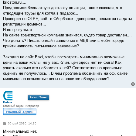
е
bricston.ru....
н
Предложили бесплатную доставку по акции, также сказали, что
и
е
отводящие трубы для котла в подарок...
Проверил по ОГРН, счёт в Сбербанке - доверился, несмотря на даты
регистрации доменов...
И вот результат...
На сайте транспортной компании значится, будто товар доставлен....
Что делать? Писать онлайн заявление в МВД или в моём городе
прийти написать письменное заявление?
Заходил на сайт Baxi, чтобы посмотреть минимально возможные
цены на ваши котлы, но у вас, блин, цен здесь нет ни фига! Как
узнать сколько кто набавляет к ней? Соответственно правильно
оценить не получилось... В чём проблема обозначить на оф. сайте
минимально возможные цены на ваше же оборудование?
Автор Темы
Bahus
Главный администратор
С
05 май 2016, 14:35
о
о
Минимальных нет.
б