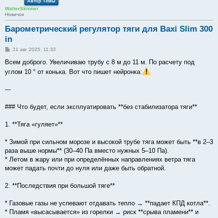
Автор Темы
WalterSkinner
Новичок
Барометрический регулятор тяги для Baxi Slim 300
in
С
21 авг 2025, 11:32
о
о
Всем доброго. Увеличиваю трубу с 8 м до 11 м. По расчету под
б
углом 10 ° от конька. Вот что пишет нейронка:
щ
е
н
---
и
е
### Что будет, если эксплуатировать **без стабилизатора тяги**
1. **Тяга «гуляет»**
* Зимой при сильном морозе и высокой трубе тяга может быть **в 2–3
раза выше нормы** (30–40 Па вместо нужных 5–10 Па).
* Летом в жару или при определённых направлениях ветра тяга
может падать почти до нуля или даже быть обратной.
2. **Последствия при большой тяге**
* Газовые газы не успевают отдавать тепло → **падает КПД котла**.
* Пламя «высасывается» из горелки → риск **срыва пламени** и