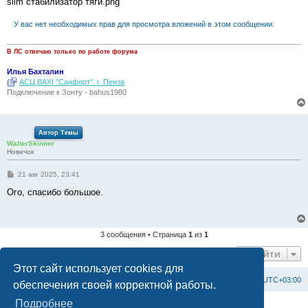
slim стабилизатор тяги.png
и
е
У вас нет необходимых прав для просмотра вложений в этом сообщении.
В ЛС отвечаю только по работе форума
Илья Бахталин
АСЦ BAXI "Санфорт". г. Пенза
Подключение к Зонту - bahus1980
Автор Темы
WalterSkinner
Новичок
С
21 авг 2025, 23:41
о
о
Ого, спасибо большое.
б
щ
е
н
и
3 сообщения • Страница
1
из
1
е
Перейти
Этот сайт использует cookies для
Список форумов
С
в
я
з
а
т
ь
с
я
с
а
д
м
и
н
и
с
т
р
а
ц
и
е
й
Часовой пояс:
UTC+03:00
обеспечения своей корректной работы.
Подробнее
Создано на основе
phpBB
® Forum Software © phpBB Limited