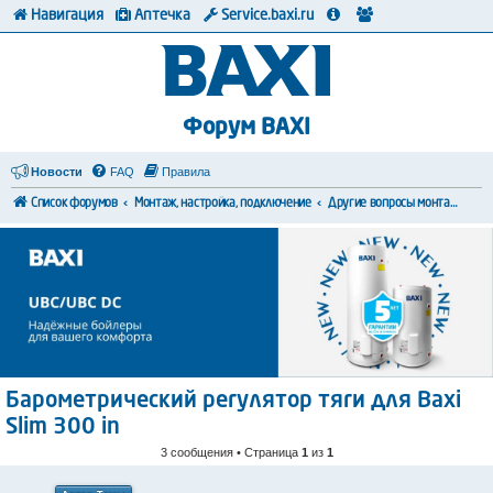
Навигация
Аптечка
Service.baxi.ru
Форум BAXI
Новости
FAQ
Правила
Список форумов
Монтаж, настройка, подключение
Другие вопросы монтажа и коммутации
Барометрический регулятор тяги для Baxi
Slim 300 in
3 сообщения • Страница
1
из
1