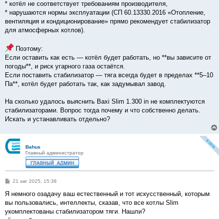
* котёл не соответствует требованиям производителя,
* нарушаются нормы эксплуатации (СП 60.13330.2016 «Отопление,
вентиляция и кондиционирование» прямо рекомендует стабилизатор
для атмосферных котлов).
Поэтому:
Если оставить как есть — котёл будет работать, но **вы зависите от
погоды**, и риск угарного газа остаётся.
Если поставить стабилизатор — тяга всегда будет в пределах **5–10
Па**, котёл будет работать так, как задумывал завод.
На сколько удалось выяснить Baxi Slim 1.300 in не комплектуются
стабилизаторами. Вопрос тогда почему и что собственно делать.
Искать и устанавливать отдельно?
Bahus
Главный администратор
С
21 авг 2025, 15:38
о
о
Я немного озадачу ваш естественный и тот искусственный, которым
б
вы пользовались, интеллекты, сказав, что все котлы Slim
щ
е
укомплектованы стабилизатором тяги. Нашли?
н