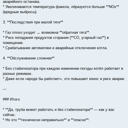
аварийного останова.
* Увеличивается температура факела, образуется больше **NOx**
(вредные выбросы).
3. **Последствия при малой тяге**
* Газ плохо уходит → возможна **обратная тяга**.
* Риск попадания продуктов сгорания (**CO, угарный газ**) в
помещение.
* Срабатывание автоматики и аварийные отключения котла.
4. **Обслуживание сложнее**
* Без стабилизатора при каждом изменении погоды котёл работает в
разных режимах.
* Даже если «вроде бы работает», это повышает износ и риск аварии.
---
### Итого
* **Да, труба может работать и без стабилизатора** — как у вас
сейчас.
* Но это **технически неправильно** и **опасно**: