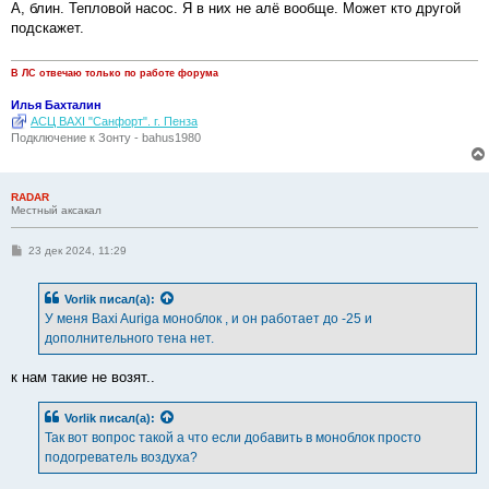
о
А, блин. Тепловой насос. Я в них не алё вообще. Может кто другой
б
подскажет.
щ
е
н
и
В ЛС отвечаю только по работе форума
е
Илья Бахталин
АСЦ BAXI "Санфорт". г. Пенза
Подключение к Зонту - bahus1980
RADAR
Местный аксакал
С
23 дек 2024, 11:29
о
о
б
Vorlik
писал(а):
щ
е
У меня Baxi Auriga моноблок , и он работает до -25 и
н
дополнительного тена нет.
и
е
к нам такие не возят..
Vorlik
писал(а):
Так вот вопрос такой а что если добавить в моноблок просто
подогреватель воздуха?