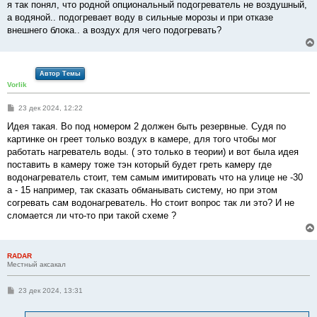
я так понял, что родной опциональный подогреватель не воздушный,
а водяной.. подогревает воду в сильные морозы и при отказе
внешнего блока.. а воздух для чего подогревать?
Автор Темы
Vorlik
С
23 дек 2024, 12:22
о
о
Идея такая. Во под номером 2 должен быть резервные. Судя по
б
картинке он греет только воздух в камере, для того чтобы мог
щ
е
работать нагреватель воды. ( это только в теории) и вот была идея
н
поставить в камеру тоже тэн который будет греть камеру где
и
е
водонагреватель стоит, тем самым имитировать что на улице не -30
а - 15 например, так сказать обманывать систему, но при этом
согревать сам водонагреватель. Но стоит вопрос так ли это? И не
сломается ли что-то при такой схеме ?
RADAR
Местный аксакал
С
23 дек 2024, 13:31
о
о
б