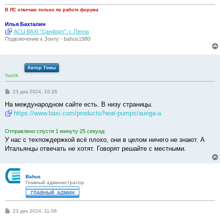
В ЛС отвечаю только по работе форума
Илья Бахталин
АСЦ BAXI "Санфорт". г. Пенза
Подключение к Зонту - bahus1980
Автор Темы
Vorlik
С
23 дек 2024, 10:26
о
о
На международном сайте есть. В низу страницы.
б
https://www.baxi.com/products/heat-pumps/auriga-a
щ
е
н
Отправлено спустя 1 минуту 25 секунд:
и
е
У нас с техпождержкой всё плохо, они в целом ничего не знают. А
Итальянцы отвечать не хотят. Говорят решайте с местными.
Bahus
Главный администратор
С
23 дек 2024, 11:06
о