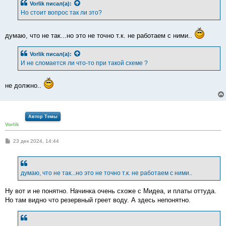
Vorlik
писал(а):
щ
е
Но стоит вопрос так ли это?
н
и
е
думаю, что не так...но это не точно т.к. не работаем с ними..
Vorlik
писал(а):
И не сломается ли что-то при такой схеме ?
не должно..
Автор Темы
Vorlik
С
23 дек 2024, 14:44
о
о
б
щ
е
думаю, что не так...но это не точно т.к. не работаем с ними..
н
и
е
Ну вот и не понятно. Начинка очень схоже с Мидеа, и платы оттуда.
Но там видно что резервный греет воду. А здесь непонятно.