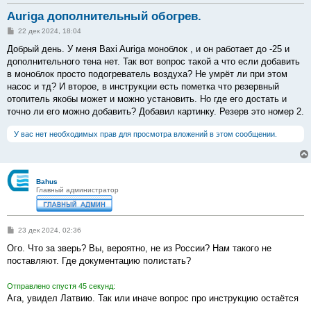
Auriga дополнительный обогрев.
С
22 дек 2024, 18:04
о
о
Добрый день. У меня Baxi Auriga моноблок , и он работает до -25 и
б
дополнительного тена нет. Так вот вопрос такой а что если добавить
щ
е
в моноблок просто подогреватель воздуха? Не умрёт ли при этом
н
насос и тд? И второе, в инструкции есть пометка что резервный
и
е
отопитель якобы может и можно установить. Но где его достать и
точно ли его можно добавить? Добавил картинку. Резерв это номер 2.
У вас нет необходимых прав для просмотра вложений в этом сообщении.
Bahus
Главный администратор
С
23 дек 2024, 02:36
о
о
Ого. Что за зверь? Вы, вероятно, не из России? Нам такого не
б
поставляют. Где документацию полистать?
щ
е
н
Отправлено спустя 45 секунд:
и
е
Ага, увидел Латвию. Так или иначе вопрос про инструкцию остаётся