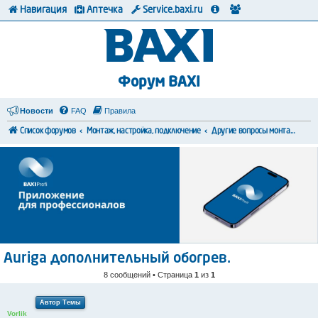
Навигация
Аптечка
Service.baxi.ru
Форум BAXI
Новости
FAQ
Правила
Список форумов
Монтаж, настройка, подключение
Другие вопросы монтажа и коммутации
Auriga дополнительный обогрев.
8 сообщений • Страница
1
из
1
Автор Темы
Vorlik